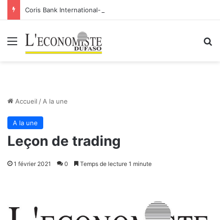
Coris Bank International- SA: Lier votre compte bancaire à votre Orange Money
Menu
R
Accueil
/
A la une
A la une
Leçon de trading
1 février 2021
0
Temps de lecture 1 minute