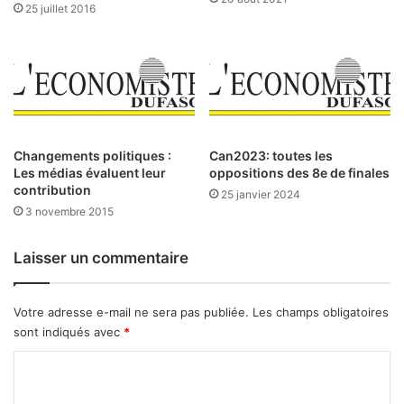
25 juillet 2016
o
u
r
l
’
U
E
M
Changements politiques :
Can2023: toutes les
O
Les médias évaluent leur
oppositions des 8e de finales
A
contribution
25 janvier 2024
3 novembre 2015
Laisser un commentaire
Votre adresse e-mail ne sera pas publiée.
Les champs obligatoires
sont indiqués avec
*
C
o