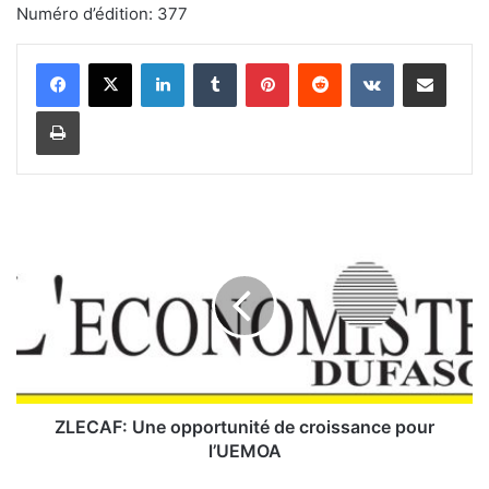
Numéro d’édition: 377
Linkedin
Tumblr
Pinterest
Reddit
VKontakte
Partager par email
Imprimer
Z
L
E
C
A
F
:
U
n
e
ZLECAF: Une opportunité de croissance pour
o
l’UEMOA
p