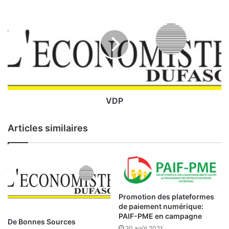
p
V
o
D
r
P
t
u
n
i
t
é
d
VDP
e
c
Articles similaires
r
o
i
s
s
a
n
Promotion des plateformes
de paiement numérique:
c
PAIF-PME en campagne
e
De Bonnes Sources
p
20 août 2021