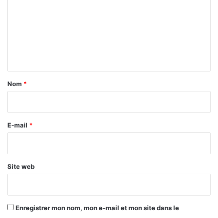
m
m
e
n
t
a
Nom
*
i
r
e
E-mail
*
*
Site web
Enregistrer mon nom, mon e-mail et mon site dans le