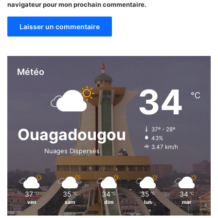
navigateur pour mon prochain commentaire.
Météo
34
℃
Ouagadougou
37º - 28º
43%
3.47 km/h
Nuages Dispersés
37
35
34
35
34
℃
℃
℃
℃
℃
ven
sam
dim
lun
mar