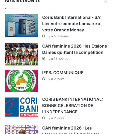
Articles récents
Coris Bank International- SA:
Lier votre compte bancaire à
votre Orange Money
il y a 10 heures
CAN féminine 2026 : les Etalons
Dames quittent la compétition
il y a 11 heures
IFPB: COMMUNIQUE
il y a 2 jours
CORIS BANK INTERNATIONAL:
BONNE CELEBRATION DE
L’INDEPENDANCE
il y a 2 jours
CAN féminine 2026 : Les