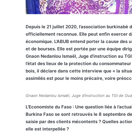
Depuis le 21 juillet 2020, l’association burkinab
officiellement reconnue. Elle peut enfin exercer 
économique. L’ABUB entend porter la cause des u
et de bourses. Elle est portée par une équipe dir
Gnaon Nedanlou Ismaël, Juge d’instruction au TGI
l’état des lieux de la protection du consommateu
bois, il déclare dans cette interview que « la si
assimilés est pour le moins précaire, voire préocc
Gnaon Nedanlou Ismaël, Juge d’instruction au TGI de Ouag
L’Economiste du Faso : Une question liée à l’actua
Burkina Faso se sont retrouvés le 8 septembre der
saisie par des clients mécontents ? Quelles action
elle est interpellée ?