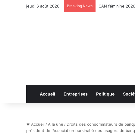
jeudi 6 août 2026
Breaking News
CAN féminine 2026 
Accueil
Entreprises
Politique
Socié
Accueil
/
A la une
/
Droits des consommateurs de banques
président de l’Association burkinabè des usagers de ban