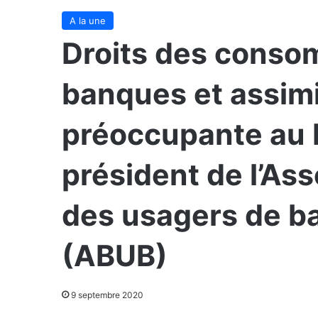
A la une
Droits des conso
banques et assimi
préoccupante au B
président de l’As
des usagers de b
(ABUB)
9 septembre 2020