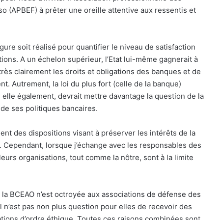
o (APBEF) à prêter une oreille attentive aux ressentis et
ure soit réalisé pour quantifier le niveau de satisfaction
stions. A un échelon supérieur, l’Etat lui-même gagnerait à
rès clairement les droits et obligations des banques et de
nt. Autrement, la loi du plus fort (celle de la banque)
, elle également, devrait mettre davantage la question de la
e ses politiques bancaires.
nt des dispositions visant à préserver les intérêts de la
s. Cependant, lorsque j’échange avec les responsables des
eurs organisations, tout comme la nôtre, sont à la limite
e la BCEAO n’est octroyée aux associations de défense des
l n’est pas non plus question pour elles de recevoir des
tions d’ordre éthique. Toutes ces raisons combinées sont