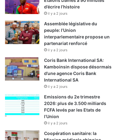
Etalons Dames à 90 minutes
d’écrire l’histoire
il y a 2 jours
Assemblée législative du
peuple: l’Union
interparlementaire propose un
partenariat renforcé
il y a 2 jours
Coris Bank International SA:
Kamboinsin dispose désormais
d’une agence Coris Bank
International SA
il y a 2 jours
Emissions du 2e trimestre
2026: plus de 3.500 milliards
FCFA levés par les Etats de
l’Union
il y a 2 jours
Coopération sanitaire: la
Mission médicale chinoise