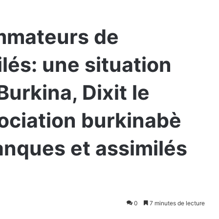
mmateurs de
lés: une situation
urkina, Dixit le
sociation burkinabè
anques et assimilés
0
7 minutes de lecture