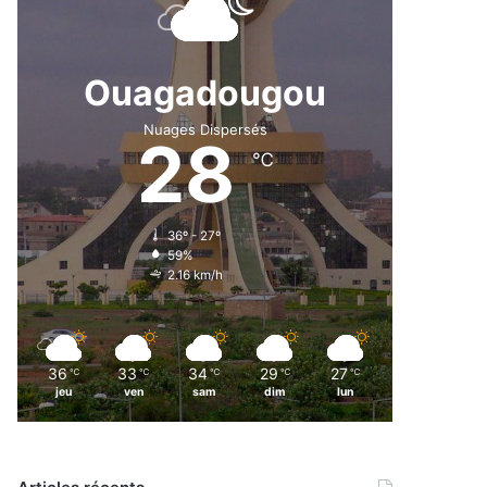
Ouagadougou
Nuages Dispersés
28
℃
36º - 27º
59%
2.16 km/h
36
33
34
29
27
℃
℃
℃
℃
℃
jeu
ven
sam
dim
lun