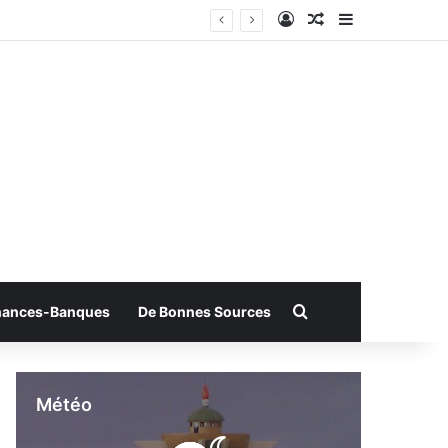
Connexion
Article Aléatoire
Sidebar (bar
Rechercher
nances-Banques
De Bonnes Sources
Météo