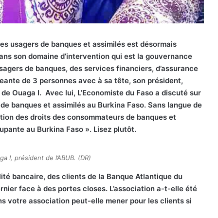
è des usagers de banques et assimilés est désormais
dans son domaine d’intervention qui est la gouvernance
sagers de banques, des services financiers, d’assurance
igeante de 3 personnes avec à sa tête, son président,
 de Ouaga I. Avec lui, L’Economiste du Faso a discuté sur
r de banques et assimilés au Burkina Faso. Sans langue de
tuation des droits des consommateurs de banques et
upante au Burkina Faso ». Lisez plutôt.
a I, président de l’ABUB. (DR)
lité bancaire, des clients de la Banque Atlantique du
nier face à des portes closes. L’association a-t-elle été
s votre association peut-elle mener pour les clients si