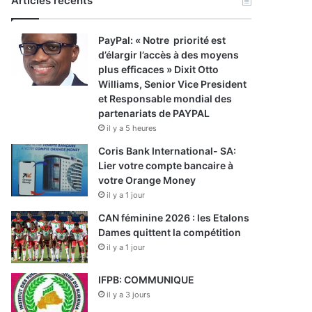
Articles récents
PayPal: « Notre priorité est
d’élargir l’accès à des moyens
plus efficaces » Dixit Otto
Williams, Senior Vice President
et Responsable mondial des
partenariats de PAYPAL
il y a 5 heures
Coris Bank International- SA:
Lier votre compte bancaire à
votre Orange Money
il y a 1 jour
CAN féminine 2026 : les Etalons
Dames quittent la compétition
il y a 1 jour
IFPB: COMMUNIQUE
il y a 3 jours