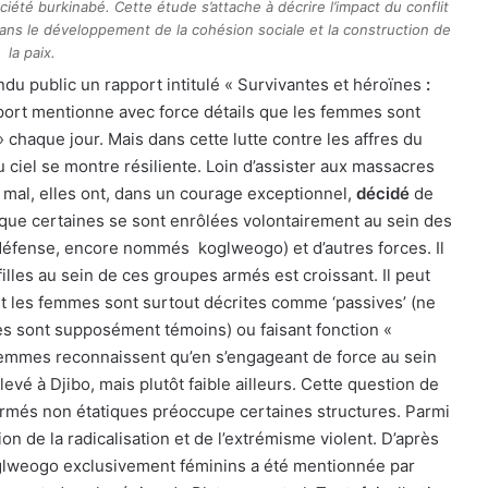
ciété burkinabé. Cette étude s’attache à décrire l’impact du conflit
dans le développement de la cohésion sociale et la construction de
la paix.
du public un rapport intitulé « Survivantes et héroïnes
:
pport mentionne avec force détails que les femmes sont
» chaque jour. Mais dans cette lutte contre les affres du
u ciel se montre résiliente. Loin d’assister aux massacres
 mal, elles ont, dans un courage exceptionnel,
décidé
de
 que certaines se sont enrôlées volontairement au sein des
-défense, encore nommés
koglweogo) et d’autres forces. Il
lles au sein de ces groupes armés est croissant. Il peut
 et les femmes sont surtout décrites comme ‘passives’ (ne
s sont supposément témoins) ou faisant fonction «
femmes reconnaissent qu’en s’engageant de force au sein
vé à Djibo, mais plutôt faible ailleurs. Cette question de
 armés non étatiques préoccupe certaines structures. Parmi
ion de la radicalisation et de l’extrémisme violent. D’après
glweogo exclusivement féminins a été mentionnée par