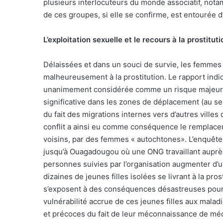
plusieurs interlocuteurs du monde associatif, notam
de ces groupes, si elle se confirme, est entourée d
L’exploitation sexuelle et le recours à la prostituti
Délaissées et dans un souci de survie, les femmes 
malheureusement à la prostitution. Le rapport indiqu
unanimement considérée comme un risque majeur 
significative dans les zones de déplacement (au sein
du fait des migrations internes vers d’autres villes
conflit a ainsi eu comme conséquence le remplace
voisins, par des femmes « autochtones». L’enquête 
jusqu’à Ouagadougou où une ONG travaillant auprès
personnes suivies par l’organisation augmenter d’un
dizaines de jeunes filles isolées se livrant à la pro
s’exposent à des conséquences désastreuses pour l
vulnérabilité accrue de ces jeunes filles aux mala
et précoces du fait de leur méconnaissance de méca