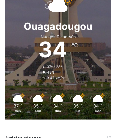
Ouagadougou
Nuages Dispersés
34
℃
37º - 28º
43%
3.47 km/h
37
35
34
35
34
℃
℃
℃
℃
℃
ven
sam
dim
lun
mar