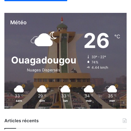
Météo
26
℃
Ouagadougou
33º - 22º
74%
4.44 km/h
Nuages Dispersés
33
29
33
34
35
℃
℃
℃
℃
℃
sam
dim
lun
mar
mer
Articles récents