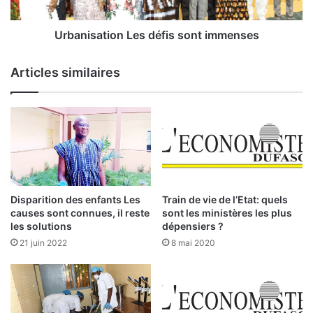
s
a
P
t
M
i
Urbanisation Les défis sont immenses
E
o
:
n
Articles similaires
C
L
a
e
r
s
r
d
e
é
f
f
o
i
u
s
r
s
Disparition des enfants Les
Train de vie de l’Etat: quels
d
o
causes sont connues, il reste
sont les ministères les plus
’
n
les solutions
dépensiers ?
é
t
21 juin 2022
8 mai 2020
c
i
h
m
a
m
n
e
g
n