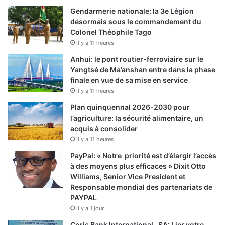
Gendarmerie nationale: la 3e Légion
désormais sous le commandement du
Colonel Théophile Tago
il y a 11 heures
Anhui: le pont routier-ferroviaire sur le
Yangtsé de Ma’anshan entre dans la phase
finale en vue de sa mise en service
il y a 11 heures
Plan quinquennal 2026-2030 pour
l’agriculture: la sécurité alimentaire, un
acquis à consolider
il y a 11 heures
PayPal: « Notre priorité est d’élargir l’accès
à des moyens plus efficaces » Dixit Otto
Williams, Senior Vice President et
Responsable mondial des partenariats de
PAYPAL
il y a 1 jour
Coris Bank International- SA: Lier votre