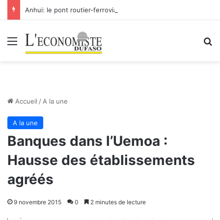
Anhui: le pont routier-ferroviaire sur le Yangtsé de Ma’anshan entre dans la phase finale en vue de sa mise en service
Menu
R
Accueil
/
A la une
A la une
Banques dans l’Uemoa :
Hausse des établissements
agréés
9 novembre 2015
0
2 minutes de lecture