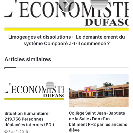
d
g
e
e
i
a
n
g
t
e
e
s
Limogeages et dissolutions : Le démantèlement du
r
e
système Compaoré a-t-il commencé ?
n
t
a
d
Articles similaires
t
i
i
s
o
s
n
o
a
l
l
u
e
t
:
i
L
o
Collège Saint Jean-Baptiste
Situation humanitaire :
e
n
de la Salle : Don d’un
219.756 Personnes
s
s
bâtiment R+2 par les anciens
déplacées internes (PDI)
a
:
élève
5 août 2019