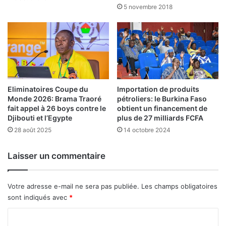
u
5 novembre 2018
t
L
o
e
r
d
i
é
t
m
é
a
s
n
d
Eliminatoires Coupe du
Importation de produits
t
Monde 2026: Brama Traoré
pétroliers: le Burkina Faso
e
è
fait appel à 26 boys contre le
obtient un financement de
l
l
Djibouti et l’Egypte
plus de 27 milliards FCFA
a
e
28 août 2025
14 octobre 2024
t
m
r
e
a
n
Laisser un commentaire
n
t
s
d
i
u
Votre adresse e-mail ne sera pas publiée.
Les champs obligatoires
t
s
sont indiqués avec
*
i
y
C
o
s