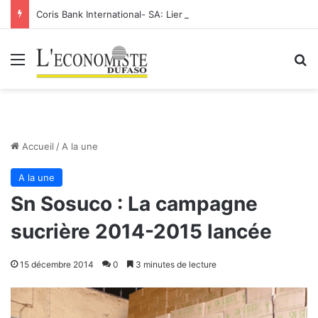
Coris Bank International- SA: Lier votre compte bancaire à votre Orange Money
Menu
R
Accueil
/
A la une
A la une
Sn Sosuco : La campagne
sucrière 2014-2015 lancée
15 décembre 2014
0
3 minutes de lecture