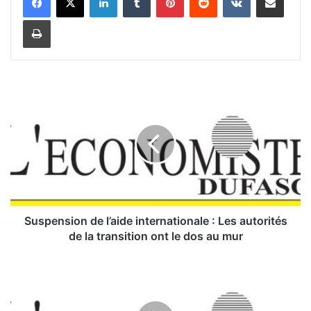
Imprimer
S
u
s
p
e
n
s
i
o
n
Suspension de l’aide internationale : Les autorités
d
de la transition ont le dos au mur
e
l
L
’
i
a
m
i
o