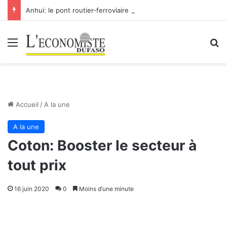
Anhui: le pont routier-ferroviaire sur le Yangtsé de Ma’anshan entre dans la phase finale en vue de sa mise en service
Menu
R
Accueil
/
A la une
A la une
Coton: Booster le secteur à
tout prix
16 juin 2020
0
Moins d’une minute