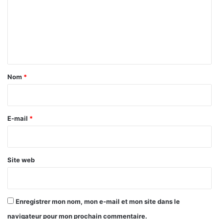
m
m
e
n
t
a
Nom
*
i
r
e
E-mail
*
*
Site web
Enregistrer mon nom, mon e-mail et mon site dans le
navigateur pour mon prochain commentaire.