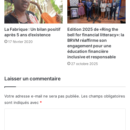
a
i
s
o
n
La Fabrique : Un bilan positif
Edition 2025 de «Ring the
s
après 5 ans d’existence
bell for financial litteracy»: la
d
BRVM réaffirme son
17 février 2020
u
engagement pour une
r
éducation financière
e
inclusive et responsable
t
27 octobre 2025
a
r
Laisser un commentaire
d
Votre adresse e-mail ne sera pas publiée.
Les champs obligatoires
sont indiqués avec
*
C
o