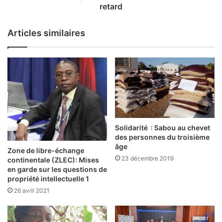
d
e
retard
e
s
3
p
Articles similaires
0
r
0
i
c
m
a
e
d
s
r
C
e
o
s
v
f
i
Solidarité : Sabou au chevet
o
d
des personnes du troisième
r
-
âge
m
Zone de libre-échange
1
23 décembre 2019
continentale (ZLEC): Mises
é
9
en garde sur les questions de
s
:
propriété intellectuelle 1
L
26 avril 2021
e
s
r