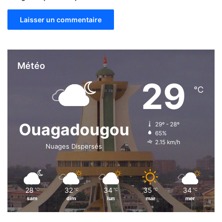
Météo
29
℃
Ouagadougou
29º - 28º
65%
2.15 km/h
Nuages Dispersés
28
32
34
35
34
℃
℃
℃
℃
℃
sam
dim
lun
mar
mer