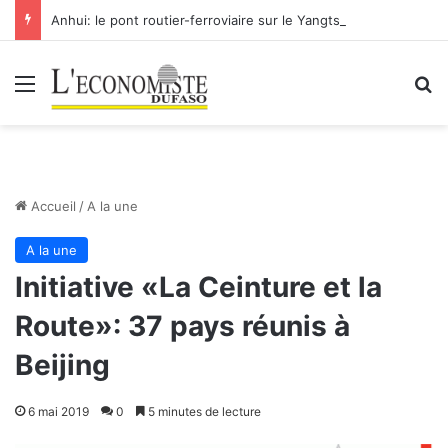
Anhui: le pont routier-ferroviaire sur le Yangtsé de Ma’anshan entre dans la phase finale en vue de sa mise en service
Menu
R
Accueil
/
A la une
A la une
Initiative «La Ceinture et la
Route»: 37 pays réunis à
Beijing
6 mai 2019
0
5 minutes de lecture