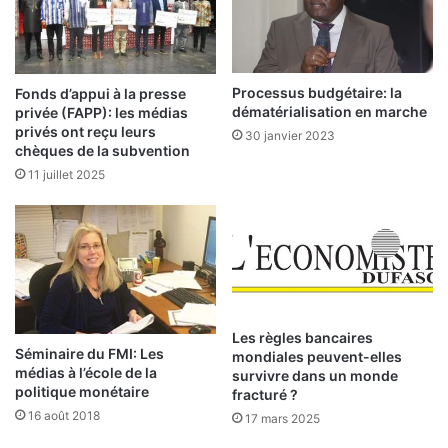
L
e
s
t
Processus budgétaire: la
Fonds d’appui à la presse
r
dématérialisation en marche
privée (FAPP): les médias
a
privés ont reçu leurs
30 janvier 2023
v
chèques de la subvention
a
11 juillet 2025
u
x
s
u
r
l
e
s
Les règles bancaires
Séminaire du FMI: Les
mondiales peuvent-elles
v
médias à l’école de la
survivre dans un monde
o
politique monétaire
fracturé ?
i
16 août 2018
17 mars 2025
e
s