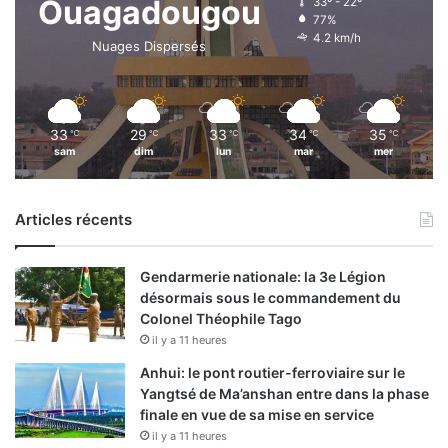
Ouagadougou
33º - 22º
77%
4.2 km/h
Nuages Dispersés
33
29
33
34
35
℃
℃
℃
℃
℃
sam
dim
lun
mar
mer
Articles récents
Gendarmerie nationale: la 3e Légion
désormais sous le commandement du
Colonel Théophile Tago
il y a 11 heures
Anhui: le pont routier-ferroviaire sur le
Yangtsé de Ma’anshan entre dans la phase
finale en vue de sa mise en service
il y a 11 heures