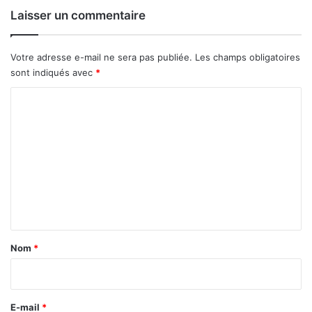
d
Laisser un commentaire
’
a
c
Votre adresse e-mail ne sera pas publiée.
Les champs obligatoires
c
sont indiqués avec
*
è
s
C
a
o
v
m
a
n
m
c
e
e
n
n
t
t
a
Nom
*
i
r
e
E-mail
*