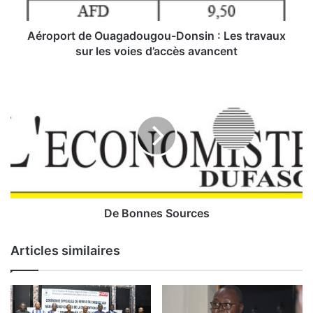
t
d
e
Aéroport de Ouagadougou-Donsin : Les travaux
O
sur les voies d’accès avancent
u
a
D
g
e
a
B
d
o
o
n
u
n
g
e
o
s
u
S
-
o
De Bonnes Sources
D
u
o
r
Articles similaires
n
c
s
e
i
s
n
: