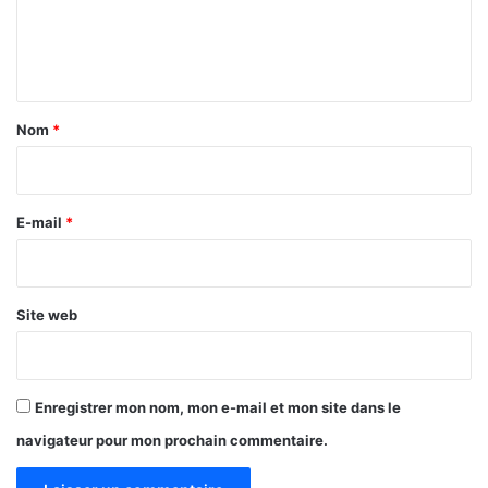
e
n
t
a
Nom
*
i
r
e
E-mail
*
*
Site web
Enregistrer mon nom, mon e-mail et mon site dans le
navigateur pour mon prochain commentaire.