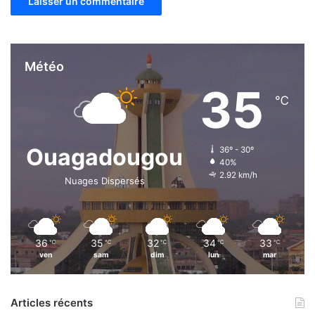
Météo
35
℃
Ouagadougou
36º - 30º
40%
2.92 km/h
Nuages Dispersés
36
35
32
34
33
℃
℃
℃
℃
℃
ven
sam
dim
lun
mar
Articles récents