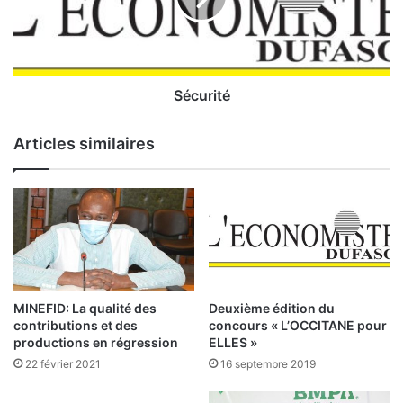
o
i
i
t
n
é
c
e
Sécurité
p
o
Articles similaires
u
r
l
e
s
p
a
i
e
MINEFID: La qualité des
Deuxième édition du
m
contributions et des
concours « L’OCCITANE pour
e
productions en régression
ELLES »
n
22 février 2021
16 septembre 2019
t
s