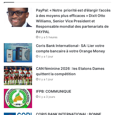
PayPal: « Notre priorité est d’élargir l’accès
à des moyens plus efficaces » Dixit Otto
Williams, Senior Vice President et
Responsable mondial des partenariats de
PAYPAL
il y a 5 heures
Coris Bank International- SA: Lier votre
compte bancaire à votre Orange Money
il y a 1 jour
CAN féminine 2026 : les Etalons Dames
quittent la compétition
il y a 1 jour
IFPB: COMMUNIQUE
il y a 3 jours
CORIS BANK INTERNATIONAL: BONNE