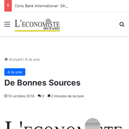
Coris Bank International- SA: Lier votre compte bancaire à votre Orange Money
Menu
R
Accueil
/
A la une
A la une
De Bonnes Sources
10 octobre 2016
0
2 minutes de lecture