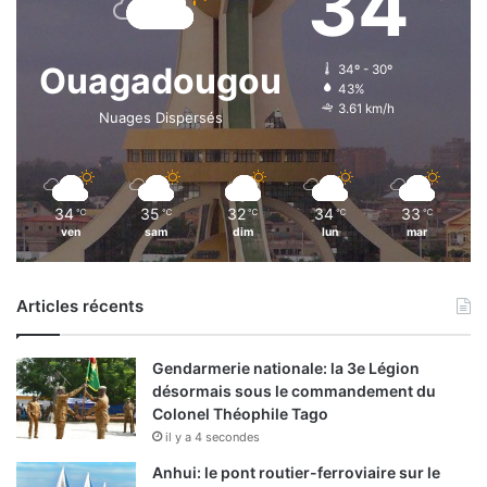
34
Ouagadougou
34º - 30º
43%
3.61 km/h
Nuages Dispersés
34
35
32
34
33
℃
℃
℃
℃
℃
ven
sam
dim
lun
mar
Articles récents
Gendarmerie nationale: la 3e Légion
désormais sous le commandement du
Colonel Théophile Tago
il y a 4 secondes
Anhui: le pont routier-ferroviaire sur le