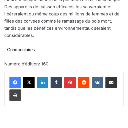
Des appareils de cuisson efficaces les sauveraient et
libéreraient du même coup des millions de femmes et de
filles des corvées comme le ramassage du bois mort,
tandis que les bénéfices environnementaux seraient
considérables.
Commentaires
Numéro d’édition: 160
Linkedin
Tumblr
Pinterest
Reddit
VKontakte
Partager par email
Imprimer
D
e