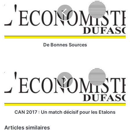
B
o
n
n
e
s
S
o
De Bonnes Sources
u
r
C
c
A
e
N
s
2
0
1
7
:
U
CAN 2017 : Un match décisif pour les Etalons
n
m
Articles similaires
a