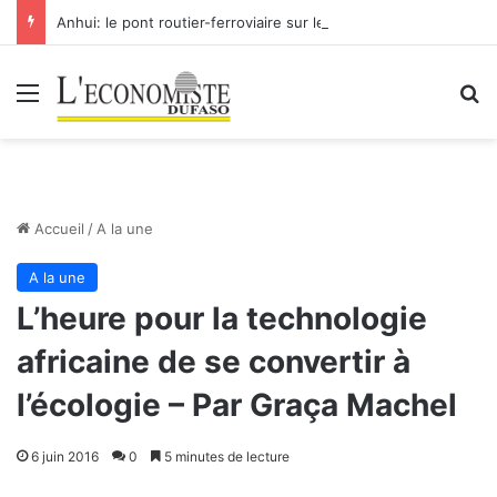
Anhui: le pont routier-ferroviaire sur le Yangtsé de Ma’anshan entre dans la phase finale en vue de sa mise en service
Menu
R
Accueil
/
A la une
A la une
L’heure pour la technologie
africaine de se convertir à
l’écologie – Par Graça Machel
6 juin 2016
0
5 minutes de lecture