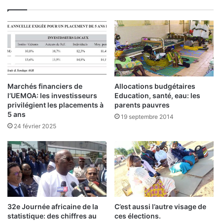
t
c
h
d
é
c
i
s
Marchés financiers de
Allocations budgétaires
i
l’UEMOA: les investisseurs
Education, santé, eau: les
f
privilégient les placements à
parents pauvres
p
5 ans
19 septembre 2014
o
24 février 2025
u
r
l
e
s
E
t
32e Journée africaine de la
C’est aussi l’autre visage de
a
statistique: des chiffres au
ces élections.
l