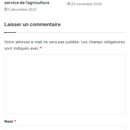
service de l’agriculture
o
23 novembre 2020
5 décembre 2022
n
s
Laisser un commentaire
Votre adresse e-mail ne sera pas publiée.
Les champs obligatoires
sont indiqués avec
*
C
o
m
m
e
n
t
a
Nom
*
i