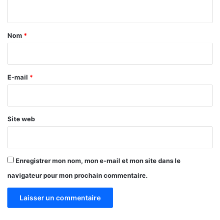
»
n
,
t
P
i
a
Nom
*
e
i
r
r
r
e
e
E-mail
*
C
*
l
a
v
Site web
e
r
D
a
Enregistrer mon nom, mon e-mail et mon site dans le
m
navigateur pour mon prochain commentaire.
i
b
a