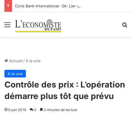
Coris Bank International- SA: Lier votre compte bancaire à votre Orange Money
Menu
R
Accueil
/
A la une
A la une
Contrôle des prix : L’opération
démarre plus tôt que prévu
6 juin 2016
0
3 minutes de lecture