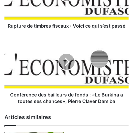
r
e
d
e
t
Rupture de timbres fiscaux : Voici ce qui s’est passé
i
m
C
b
o
r
n
e
f
s
é
f
r
i
e
s
n
c
c
a
e
Conférence des bailleurs de fonds : «Le Burkina a
u
d
toutes ses chances», Pierre Claver Damiba
x
e
:
s
Articles similaires
b
V
a
o
i