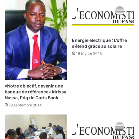
i
l
c
l
i
e
c
u
e
r
q
s
Energie électrique : L’offre
u
d
s’étend grâce au solaire
i
e
16 février 2015
s
f
’
o
e
n
s
d
t
s
«Notre objectif, devenir une
p
:
banque de référence» Idrissa
a
Nassa, Pdg de Coris Bank
s
«
19 septembre 2014
s
L
é
e
B
u
r