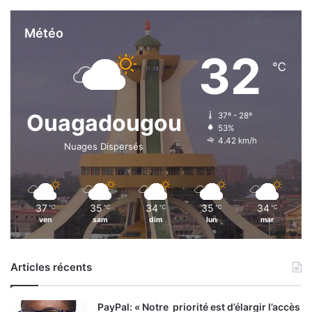
Météo
32
℃
Ouagadougou
37º - 28º
53%
4.42 km/h
Nuages Dispersés
37
35
34
35
34
℃
℃
℃
℃
℃
ven
sam
dim
lun
mar
Articles récents
PayPal: « Notre priorité est d’élargir l’accès