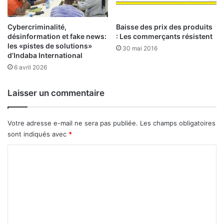
k
i
n
Cybercriminalité,
Baisse des prix des produits
désinformation et fake news:
: Les commerçants résistent
a
les «pistes de solutions»
a
30 mai 2016
d’Indaba International
t
6 avril 2026
o
u
t
Laisser un commentaire
e
s
s
Votre adresse e-mail ne sera pas publiée.
Les champs obligatoires
e
sont indiqués avec
*
s
c
C
h
o
a
m
n
c
m
e
e
s