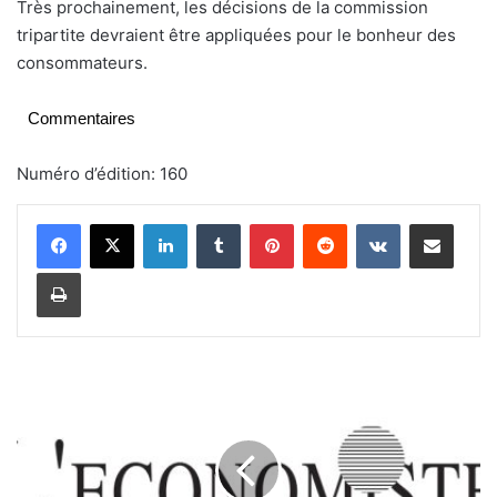
Très prochainement, les décisions de la commission
tripartite devraient être appliquées pour le bonheur des
consommateurs.
Commentaires
Numéro d’édition: 160
Linkedin
Tumblr
Pinterest
Reddit
VKontakte
Partager par email
Imprimer
R
u
p
t
u