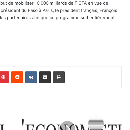
e but de mobiliser 10.000 milliards de F CFA en vue de
ésident du Faso à Paris, le président français, François
 des partenaires afin que ce programme soit entièrement
Pinterest
Reddit
VKontakte
Partager par email
Imprimer
F
o
r
m
a