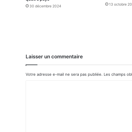
n
13 octobre 2
30 décembre 2024
o
m
i
e
f
a
i
t
Laisser un commentaire
f
a
c
Votre adresse e-mail ne sera pas publiée.
Les champs obl
e
à
C
d
o
e
m
n
o
m
m
e
b
r
n