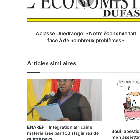
s
é
O
u
é
Ablassé Ouédraogo: «Notre économie fait
d
face à de nombreux problèmes»
r
a
o
Articles similaires
g
o
:
«
N
o
t
r
e
é
ENAREF: l’Intégration africaine
Bouillabesti
c
matérialisée par 138 stagiaires de
mon assiette
o
quatre pays