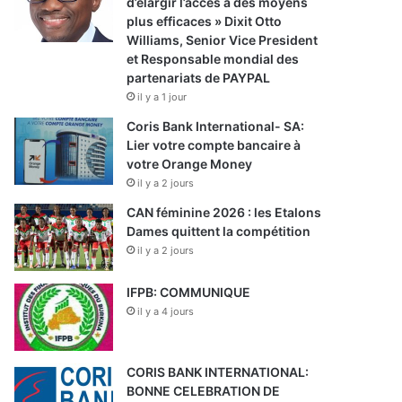
d’élargir l’accès à des moyens
plus efficaces » Dixit Otto
Williams, Senior Vice President
et Responsable mondial des
partenariats de PAYPAL
il y a 1 jour
Coris Bank International- SA:
Lier votre compte bancaire à
votre Orange Money
il y a 2 jours
CAN féminine 2026 : les Etalons
Dames quittent la compétition
il y a 2 jours
IFPB: COMMUNIQUE
il y a 4 jours
CORIS BANK INTERNATIONAL:
BONNE CELEBRATION DE