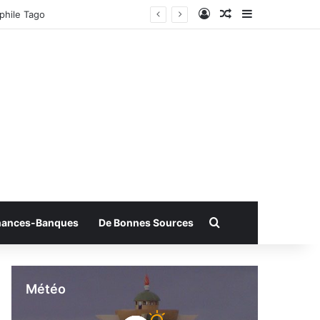
Connexion
Article Aléatoire
Sidebar (bar
phile Tago
Rechercher
nances-Banques
De Bonnes Sources
Météo