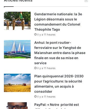
Articles récents
Gendarmerie nationale: la 3e
Légion désormais sous le
commandement du Colonel
Théophile Tago
il y a 11 heures
Anhui: le pont routier-
ferroviaire sur le Yangtsé de
Ma’anshan entre dans la phase
finale en vue de sa mise en
service
il y a 11 heures
Plan quinquennal 2026-2030
pour l’agriculture: la sécurité
alimentaire, un acquis à
consolider
il y a 11 heures
PayPal: « Notre priorité est