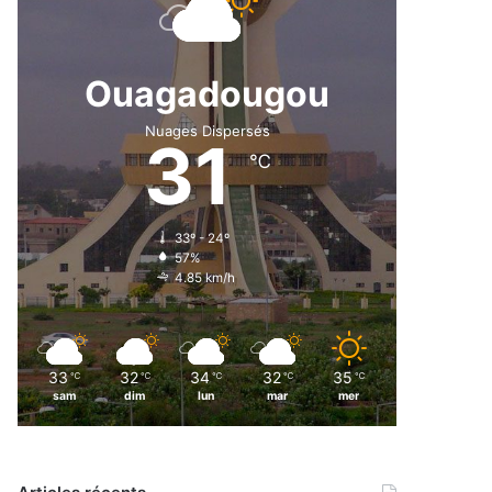
Ouagadougou
Nuages Dispersés
31
℃
33º - 24º
57%
4.85 km/h
33
32
34
32
35
℃
℃
℃
℃
℃
sam
dim
lun
mar
mer