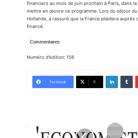
financiers au mois de juin prochain à Paris, dans l
mettre en œuvre ce programme. Lors du séjour du pr
Hollande, a rassuré que la France plaidera auprès
financé.
Commentaires
Numéro d’édition: 156
Linkedin
Tumblr
Facebook
X
A
b
l
a
s