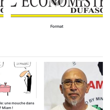
t
Format
ole: une mouche dans
? Miam !