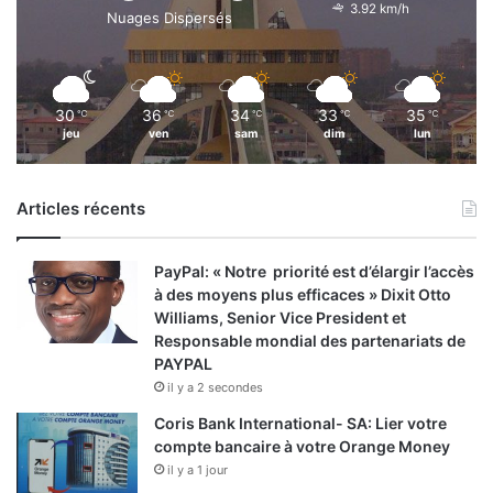
3.92 km/h
Nuages Dispersés
30
36
34
33
35
℃
℃
℃
℃
℃
jeu
ven
sam
dim
lun
Articles récents
PayPal: « Notre priorité est d’élargir l’accès
à des moyens plus efficaces » Dixit Otto
Williams, Senior Vice President et
Responsable mondial des partenariats de
PAYPAL
il y a 2 secondes
Coris Bank International- SA: Lier votre
compte bancaire à votre Orange Money
il y a 1 jour