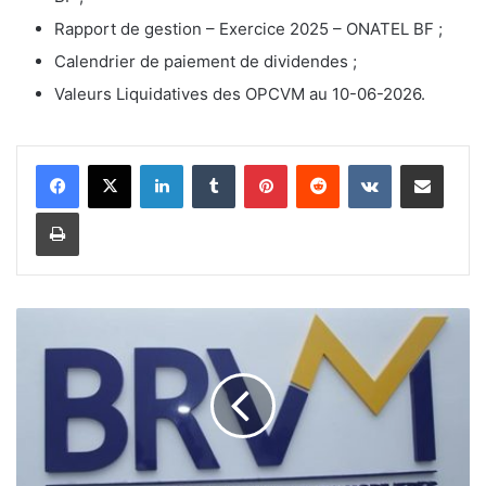
Rapport de gestion – Exercice 2025 – ONATEL BF ;
Calendrier de paiement de dividendes ;
Valeurs Liquidatives des OPCVM au 10-06-2026.
Linkedin
Tumblr
Pinterest
Reddit
VKontakte
Partager par email
Imprimer
L
e
B
u
l
l
e