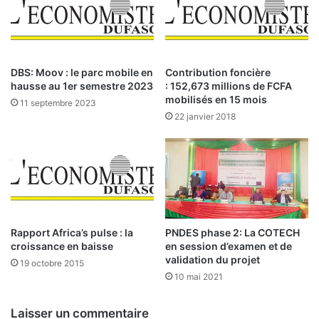
l
a
a
l
B
i
R
s
V
a
DBS: Moov : le parc mobile en
Contribution foncière
M
t
hausse au 1er semestre 2023
: 152,673 millions de FCFA
d
i
mobilisés en 15 mois
11 septembre 2023
u
o
22 janvier 2018
1
n
0
d
j
u
u
w
i
i
n
f
2
i
0
f
Rapport Africa’s pulse : la
PNDES phase 2: La COTECH
2
croissance en baisse
en session d’examen et de
i
validation du projet
6
b
19 octobre 2015
r
10 mai 2021
e
d
Laisser un commentaire