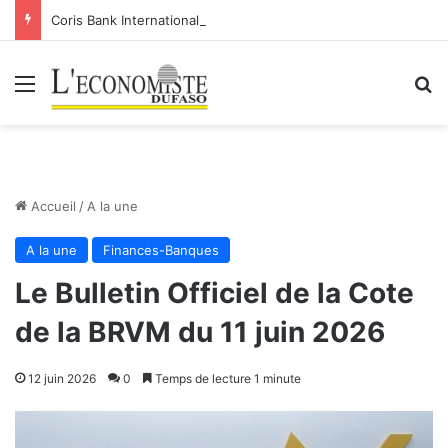
Coris Bank International- SA: Lier votre compte bancaire à votre Orange Money
Menu
R
Accueil
/
A la une
A la une
Finances-Banques
Le Bulletin Officiel de la Cote
de la BRVM du 11 juin 2026
12 juin 2026
0
Temps de lecture 1 minute