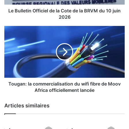
t
i
Le Bulletin Officiel de la Cote de la BRVM du 10 juin
n
2026
O
f
T
f
o
i
u
c
g
i
a
e
n
l
:
d
l
e
a
l
c
Tougan: la commercialisation du wifi fibre de Moov
a
o
Africa officiellement lancée
C
m
o
m
Articles similaires
t
e
e
r
d
c
e
i