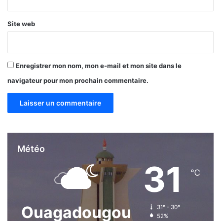
e
n
Site web
t
l
a
n
Enregistrer mon nom, mon e-mail et mon site dans le
c
navigateur pour mon prochain commentaire.
é
e
Météo
31
℃
Ouagadougou
31º - 30º
52%