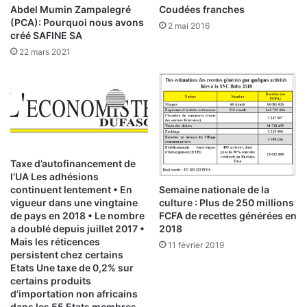
n
Abdel Mumin Zampalegré
Coudées franches
h
(PCA): Pourquoi nous avons
2 mai 2016
a
créé SAFINE SA
u
22 mars 2021
s
s
e
d
e
1
5
,
Taxe d’autofinancement de
l’UA Les adhésions
1
Semaine nationale de la
continuent lentement • En
%
culture : Plus de 250 millions
vigueur dans une vingtaine
s
FCFA de recettes générées en
de pays en 2018 • Le nombre
u
2018
a doublé depuis juillet 2017 •
r
Mais les réticences
11 février 2019
u
persistent chez certains
n
Etats Une taxe de 0,2% sur
a
certains produits
n
d’importation non africains
dans les 55 Etats membres