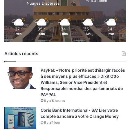
4.42 km/h
Nuages Dispersés
37
35
34
35
34
℃
℃
℃
℃
℃
ven
sam
dim
lun
mar
Articles récents
PayPal: « Notre priorité est d’élargir l’accès
à des moyens plus efficaces » Dixit Otto
Williams, Senior Vice President et
Responsable mondial des partenariats de
PAYPAL
il y a 5 heures
Coris Bank International- SA: Lier votre
compte bancaire à votre Orange Money
il y a 1 jour