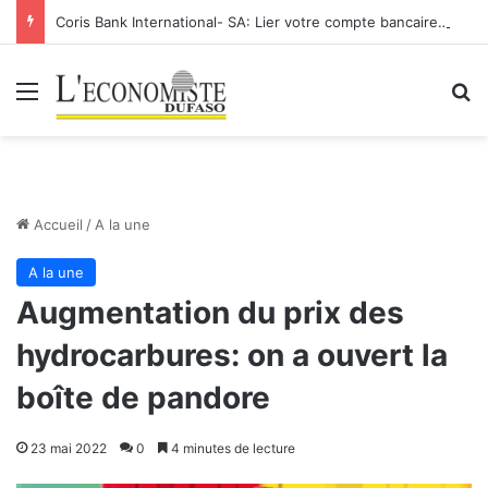
Coris Bank International- SA: Lier votre compte bancaire à votre Orange Money
Menu
R
Accueil
/
A la une
A la une
Augmentation du prix des
hydrocarbures: on a ouvert la
boîte de pandore
23 mai 2022
0
4 minutes de lecture