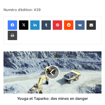
Numéro d’édition: 439
Linkedin
Tumblr
Pinterest
Reddit
VKontakte
Partager par email
Imprimer
Y
o
u
g
a
e
t
T
a
p
Youga et Taparko: des mines en danger
a