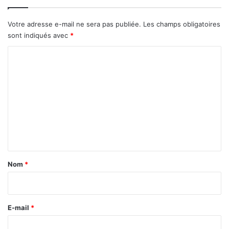
Votre adresse e-mail ne sera pas publiée.
Les champs obligatoires
sont indiqués avec
*
C
o
m
m
e
n
t
a
Nom
*
i
r
e
E-mail
*
*