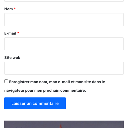
a
Nom
*
i
r
e
E-mail
*
*
Site web
Enregistrer mon nom, mon e-mail et mon site dans le
navigateur pour mon prochain commentaire.