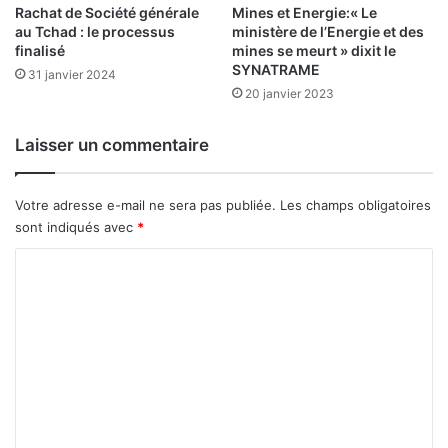
e
Rachat de Société générale
Mines et Energie:« Le
au Tchad : le processus
ministère de l’Energie et des
i
finalisé
mines se meurt » dixit le
n
SYNATRAME
t
31 janvier 2024
20 janvier 2023
u
r
e
Laisser un commentaire
Votre adresse e-mail ne sera pas publiée.
Les champs obligatoires
sont indiqués avec
*
C
o
m
m
e
n
t