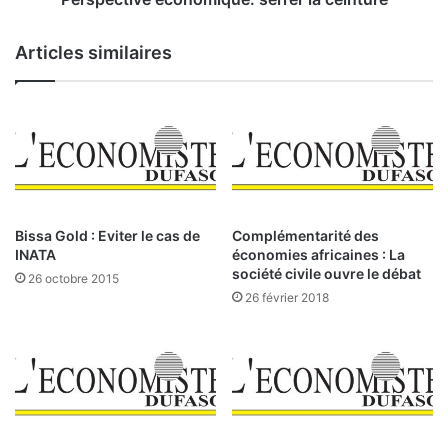
n
e
d
é
Articles similaires
i
c
s
o
p
n
e
o
n
m
s
i
a
q
b
u
l
e
Bissa Gold : Eviter le cas de
Complémentarité des
e
:
INATA
économies africaines : La
s
société civile ouvre le débat
26 octobre 2015
e
26 février 2018
r
r
e
r
l
a
c