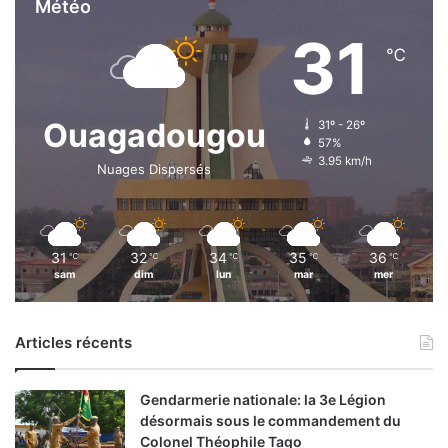
Météo
31
℃
Ouagadougou
31º - 26º
57%
3.95 km/h
Nuages Dispersés
31
32
34
35
36
℃
℃
℃
℃
℃
sam
dim
lun
mar
mer
Articles récents
Gendarmerie nationale: la 3e Légion
désormais sous le commandement du
Colonel Théophile Tago