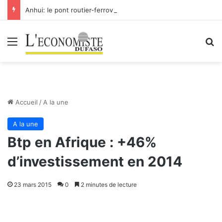
Anhui: le pont routier-ferroviaire sur le Yangtsé de Ma’anshan entre dans la phase finale en vue de sa mise en service
Menu
R
Accueil
/
A la une
A la une
Btp en Afrique : +46%
d’investissement en 2014
23 mars 2015
0
2 minutes de lecture