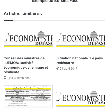
l’exemple du Burkina Faso
s
d
q
u
Articles similaires
u
b
e
l
r
a
e
n
n
c
t
h
a
i
b
m
l
e
Conseil des ministres de
Situation nationale : Le pays
e
n
l’UEMOA: l’activité
redémarre
t
économique dynamique et
24 avril 2017
d
résiliente
e
il y a 3 semaines
s
c
a
p
i
t