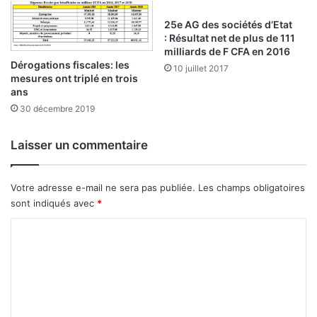
a
u
25e AG des sociétés d’Etat
: Résultat net de plus de 111
x
milliards de F CFA en 2016
e
Dérogations fiscales: les
t
10 juillet 2017
mesures ont triplé en trois
l
ans
e
30 décembre 2019
f
i
n
Laisser un commentaire
a
n
c
Votre adresse e-mail ne sera pas publiée.
Les champs obligatoires
e
sont indiqués avec
*
m
C
e
n
o
t
m
d
u
m
t
e