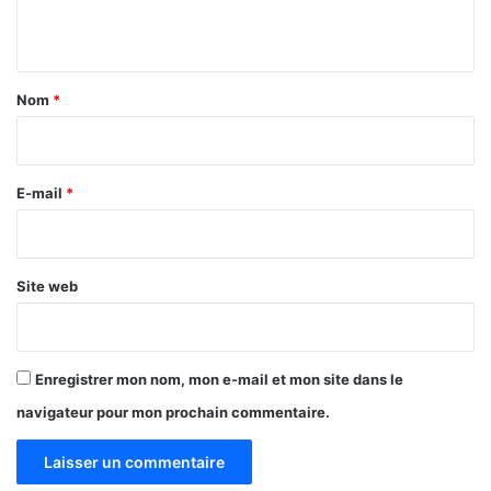
e
n
r
r
t
o
a
r
Nom
*
i
i
s
r
m
e
e
E-mail
*
e
*
n
z
o
Site web
n
e
u
e
Enregistrer mon nom, mon e-mail et mon site dans le
m
navigateur pour mon prochain commentaire.
o
a
:
l