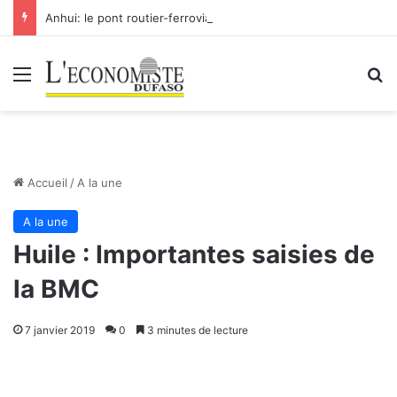
Anhui: le pont routier-ferroviaire sur le Yangtsé de Ma’anshan entre dans la phase finale en vue de sa mise en service
Menu
R
Accueil
/
A la une
A la une
Huile : Importantes saisies de
la BMC
7 janvier 2019
0
3 minutes de lecture