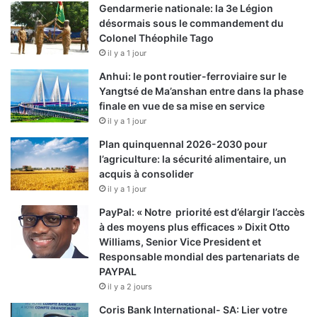
Gendarmerie nationale: la 3e Légion
désormais sous le commandement du
Colonel Théophile Tago
il y a 1 jour
Anhui: le pont routier-ferroviaire sur le
Yangtsé de Ma’anshan entre dans la phase
finale en vue de sa mise en service
il y a 1 jour
Plan quinquennal 2026-2030 pour
l’agriculture: la sécurité alimentaire, un
acquis à consolider
il y a 1 jour
PayPal: « Notre priorité est d’élargir l’accès
à des moyens plus efficaces » Dixit Otto
Williams, Senior Vice President et
Responsable mondial des partenariats de
PAYPAL
il y a 2 jours
Coris Bank International- SA: Lier votre