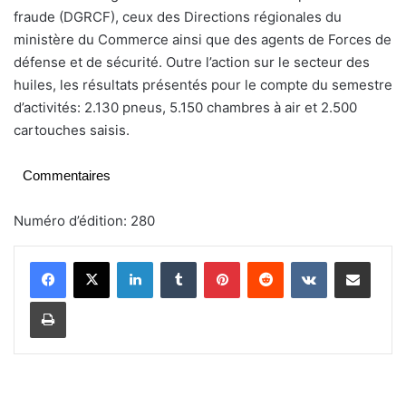
fraude (DGRCF), ceux des Directions régionales du
ministère du Commerce ainsi que des agents de Forces de
défense et de sécurité. Outre l’action sur le secteur des
huiles, les résultats présentés pour le compte du semestre
d’activités: 2.130 pneus, 5.150 chambres à air et 2.500
cartouches saisis.
Commentaires
Numéro d’édition: 280
Linkedin
Tumblr
Pinterest
Reddit
VKontakte
Partager par email
Imprimer
C