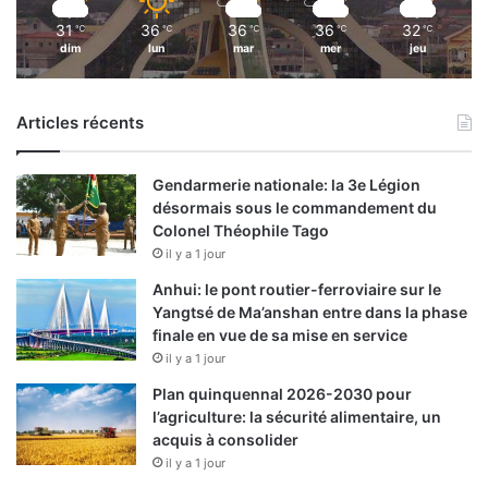
31
36
36
36
32
℃
℃
℃
℃
℃
dim
lun
mar
mer
jeu
Articles récents
Gendarmerie nationale: la 3e Légion
désormais sous le commandement du
Colonel Théophile Tago
il y a 1 jour
Anhui: le pont routier-ferroviaire sur le
Yangtsé de Ma’anshan entre dans la phase
finale en vue de sa mise en service
il y a 1 jour
Plan quinquennal 2026-2030 pour
l’agriculture: la sécurité alimentaire, un
acquis à consolider
il y a 1 jour