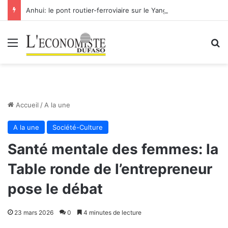
Anhui: le pont routier-ferroviaire sur le Yangtsé de Ma’anshan entre dans la phase finale en vue de sa mise en service
Menu
R
Accueil
/
A la une
A la une
Société-Culture
Santé mentale des femmes: la
Table ronde de l’entrepreneur
pose le débat
23 mars 2026
0
4 minutes de lecture