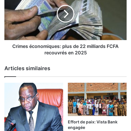
m
i
e
m
n
e
t
s
a
é
u
c
B
o
u
n
Crimes économiques: plus de 22 milliards FCFA
r
o
recouvrés en 2025
k
m
i
i
Articles similaires
n
q
a
u
:
e
s
s
u
:
s
p
p
l
i
u
c
s
Effort de paix: Vista Bank
i
d
engagée