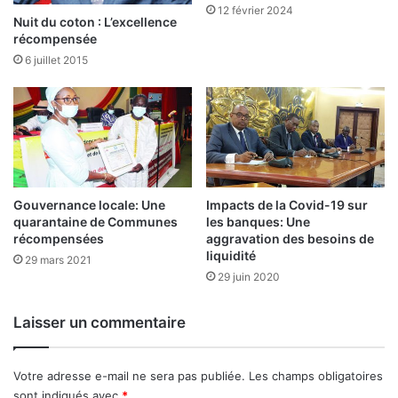
o
e
12 février 2024
n
2
Nuit du coton : L’excellence
s
récompensée
2
d
m
6 juillet 2015
e
i
p
l
é
l
n
i
u
a
r
r
i
d
Gouvernance locale: Une
Impacts de la Covid-19 sur
e
s
quarantaine de Communes
les banques: Une
F
récompensées
aggravation des besoins de
C
liquidité
29 mars 2021
F
29 juin 2020
A
r
e
Laisser un commentaire
c
o
u
Votre adresse e-mail ne sera pas publiée.
Les champs obligatoires
v
sont indiqués avec
*