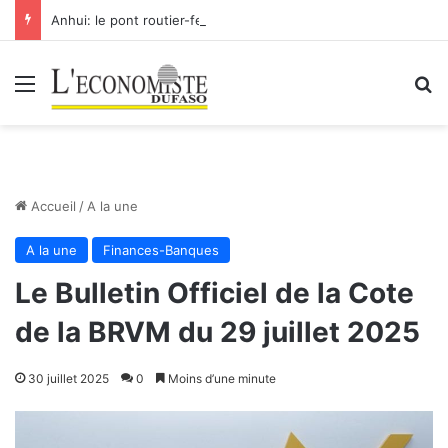
Anhui: le pont routier-ferroviaire sur le Yangtsé de Ma’anshan entre dans la phase finale en vue de sa mise en service
Menu
R
Accueil
/
A la une
A la une
Finances-Banques
Le Bulletin Officiel de la Cote
de la BRVM du 29 juillet 2025
30 juillet 2025
0
Moins d’une minute