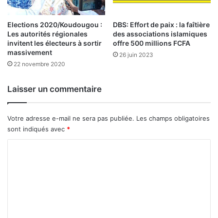
l
B
e
R
t
Elections 2020/Koudougou :
DBS: Effort de paix : la faîtière
V
Les autorités régionales
des associations islamiques
2
M
invitent les électeurs à sortir
offre 500 millions FCFA
0
d
massivement
2
26 juin 2023
u
22 novembre 2020
5
3
0
j
Laisser un commentaire
u
i
l
Votre adresse e-mail ne sera pas publiée.
Les champs obligatoires
l
sont indiqués avec
*
e
C
t
2
o
0
m
2
5
m
e