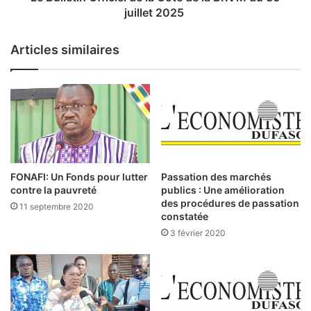
a
n
juillet 2025
C
O
o
f
Articles similaires
t
f
e
i
d
c
e
i
l
e
a
l
B
d
R
e
V
l
FONAFI: Un Fonds pour lutter
Passation des marchés
M
a
contre la pauvreté
publics : Une amélioration
d
C
des procédures de passation
11 septembre 2020
u
o
constatée
2
t
3 février 2020
8
e
j
d
u
e
i
l
l
a