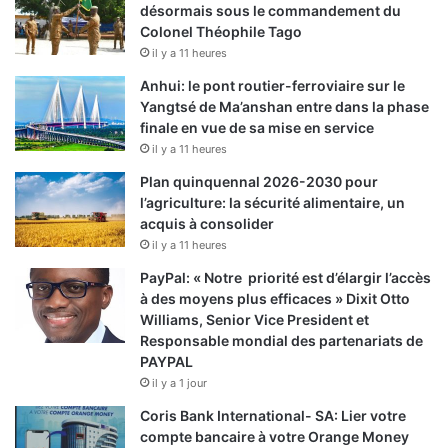
désormais sous le commandement du
Colonel Théophile Tago
il y a 11 heures
Anhui: le pont routier-ferroviaire sur le
Yangtsé de Ma’anshan entre dans la phase
finale en vue de sa mise en service
il y a 11 heures
Plan quinquennal 2026-2030 pour
l’agriculture: la sécurité alimentaire, un
acquis à consolider
il y a 11 heures
PayPal: « Notre priorité est d’élargir l’accès
à des moyens plus efficaces » Dixit Otto
Williams, Senior Vice President et
Responsable mondial des partenariats de
PAYPAL
il y a 1 jour
Coris Bank International- SA: Lier votre
compte bancaire à votre Orange Money