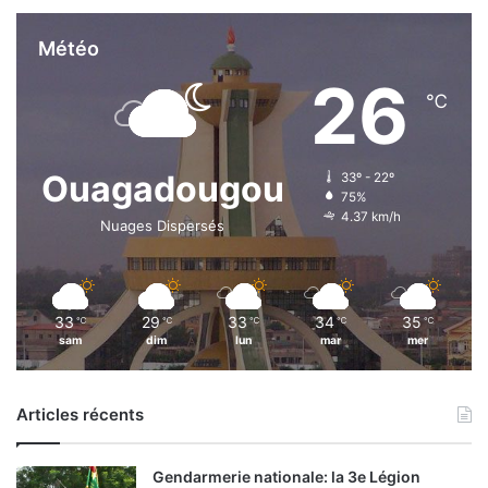
Météo
26
℃
Ouagadougou
33º - 22º
75%
4.37 km/h
Nuages Dispersés
33
29
33
34
35
℃
℃
℃
℃
℃
sam
dim
lun
mar
mer
Articles récents
Gendarmerie nationale: la 3e Légion