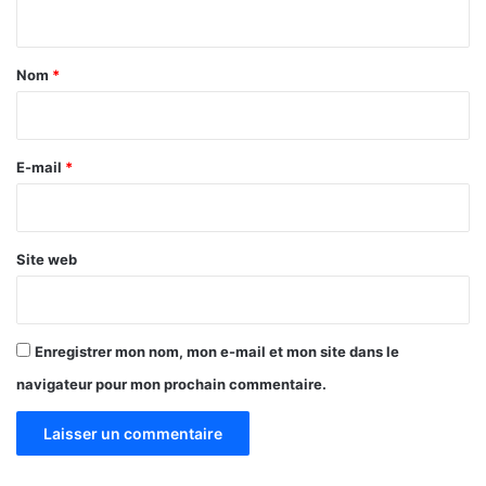
n
t
a
Nom
*
i
r
e
E-mail
*
*
Site web
Enregistrer mon nom, mon e-mail et mon site dans le
navigateur pour mon prochain commentaire.