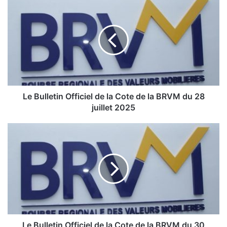
e
B
u
l
l
e
t
i
Le Bulletin Officiel de la Cote de la BRVM du 28
n
juillet 2025
O
f
L
f
e
i
c
B
i
u
e
l
l
l
d
e
e
t
l
i
Le Bulletin Officiel de la Cote de la BRVM du 30