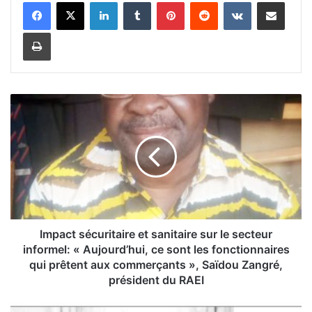
Linkedin
Tumblr
Pinterest
Reddit
VKontakte
Partager par email
Imprimer
I
m
p
a
c
t
s
é
c
u
Impact sécuritaire et sanitaire sur le secteur
r
informel: « Aujourd’hui, ce sont les fonctionnaires
i
qui prêtent aux commerçants », Saïdou Zangré,
t
président du RAEI
a
i
D