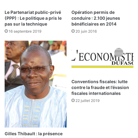
t
u
e
r
Le Partenariat public-privé
Opération permis de
u
g
(PPP) : Le politique a pris le
conduire : 2.100 jeunes
r
é
pas sur la technique
bénéficiaires en 2014
i
n
16 septembre 2019
20 juin 2016
n
é
f
r
o
a
r
l
m
d
e
e
l
s
:
s
Conventions fiscales: lutte
«
e
contre la fraude et l’évasion
fiscales internationales
r
A
v
22 juillet 2019
u
i
j
c
o
e
u
s
r
v
Gilles Thibault : la présence
d