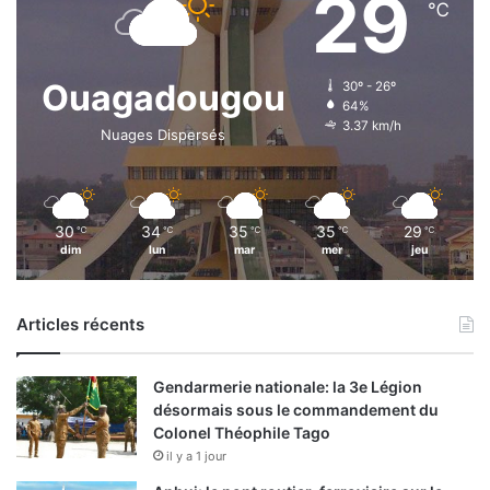
29
o
℃
t
m
i
m
o
e
n
Ouagadougou
30º - 26º
r
s
64%
ç
e
3.37 km/h
Nuages Dispersés
a
n
n
d
t
e
s
h
30
34
35
35
29
℃
℃
℃
℃
℃
o
dim
lun
mar
mer
jeu
»
r
,
s
S
d
Articles récents
a
e
ï
s
d
c
Gendarmerie nationale: la 3e Légion
o
o
désormais sous le commandement du
u
n
Colonel Théophile Tago
Z
d
il y a 1 jour
a
i
n