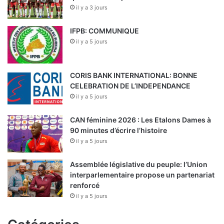
i
il y a 3 jours
n
i
IFPB: COMMUNIQUE
s
il y a 5 jours
t
é
r
CORIS BANK INTERNATIONAL: BONNE
i
CELEBRATION DE L’INDEPENDANCE
e
il y a 5 jours
l
»
CAN féminine 2026 : Les Etalons Dames à
90 minutes d’écrire l’histoire
il y a 5 jours
Assemblée législative du peuple: l’Union
interparlementaire propose un partenariat
renforcé
il y a 5 jours