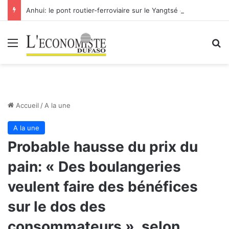
Anhui: le pont routier-ferroviaire sur le Yangtsé de Ma’anshan entre dans la phase finale en vue de sa mise en service
Menu
R
Accueil
/
A la une
A la une
Probable hausse du prix du
pain: « Des boulangeries
veulent faire des bénéfices
sur le dos des
consommateurs », selon