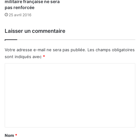
é
militaire française ne sera
’
t
pas renforcée
h
é
25 avril 2016
u
r
i
i
Laisser un commentaire
,
n
c
a
e
i
Votre adresse e-mail ne sera pas publiée.
Les champs obligatoires
s
r
sont indiqués avec
*
o
e
n
s
C
t
:
o
l
«
e
m
s
I
m
f
l
o
e
n
n
e
n
c
p
t
t
e
i
u
a
Nom
*
o
t