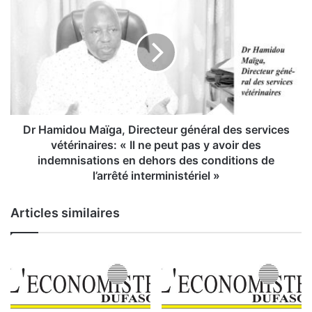
r
r
e
H
e
a
t
m
s
i
a
d
n
o
i
u
t
M
Dr Hamidou Maïga, Directeur général des services
a
a
vétérinaires: « Il ne peut pas y avoir des
i
ï
indemnisations en dehors des conditions de
r
g
l’arrêté interministériel »
e
a
s
,
Articles similaires
u
D
r
i
l
r
e
e
s
c
e
t
c
e