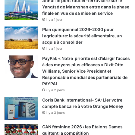
Anhui: le pont routier-ferroviaire sur le
t
g
Yangtsé de Ma’anshan entre dans la phase
i
r
finale en vue de sa mise en service
o
é
n
il y a 1 jour
,
s
Plan quinquennal 2026-2030 pour
p
d
l’agriculture: la sécurité alimentaire, un
r
e
acquis à consolider
é
l
il y a 1 jour
s
’
i
a
PayPal: « Notre priorité est d’élargir l’accès
d
r
à des moyens plus efficaces » Dixit Otto
e
r
Williams, Senior Vice President et
n
ê
Responsable mondial des partenariats de
t
t
PAYPAL
d
é
il y a 2 jours
u
Coris Bank International- SA: Lier votre
R
i
compte bancaire à votre Orange Money
A
n
il y a 3 jours
E
t
I
e
CAN féminine 2026 : les Etalons Dames
r
quittent la compétition
m