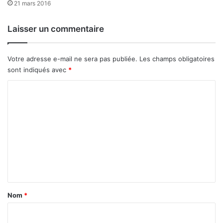
d
21 mars 2016
t
a
e
m
Laisser un commentaire
a
à
S
L
o
’
Votre adresse e-mail ne sera pas publiée.
Les champs obligatoires
r
E
sont indiqués avec
*
o
c
o
C
n
o
o
m
m
i
m
s
e
t
e
n
d
t
u
F
a
Nom
*
a
i
s
r
o