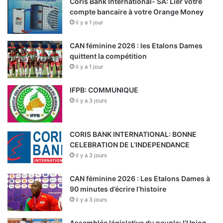
Coris Bank International- SA: Lier votre
compte bancaire à votre Orange Money
il y a 1 jour
CAN féminine 2026 : les Etalons Dames
quittent la compétition
il y a 1 jour
IFPB: COMMUNIQUE
il y a 3 jours
CORIS BANK INTERNATIONAL: BONNE
CELEBRATION DE L’INDEPENDANCE
il y a 3 jours
CAN féminine 2026 : Les Etalons Dames à
90 minutes d’écrire l’histoire
il y a 3 jours
Assemblée législative du peuple: l’Union