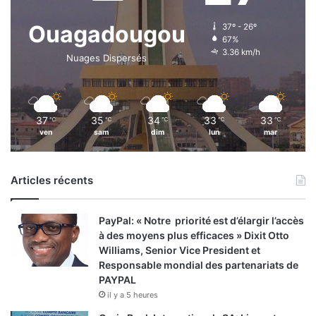
Ouagadougou
37º - 26º
67%
3.36 km/h
Nuages Dispersés
37
35
34
33
33
℃
℃
℃
℃
℃
ven
sam
dim
lun
mar
Articles récents
PayPal: « Notre priorité est d’élargir l’accès
à des moyens plus efficaces » Dixit Otto
Williams, Senior Vice President et
Responsable mondial des partenariats de
PAYPAL
il y a 5 heures