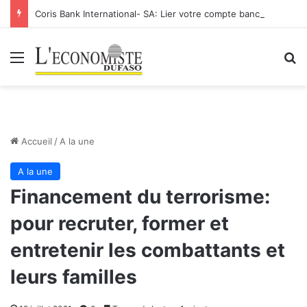
Coris Bank International- SA: Lier votre compte bancaire à votre Orange Money
Menu
R
Accueil
/
A la une
A la une
Financement du terrorisme:
pour recruter, former et
entretenir les combattants et
leurs familles