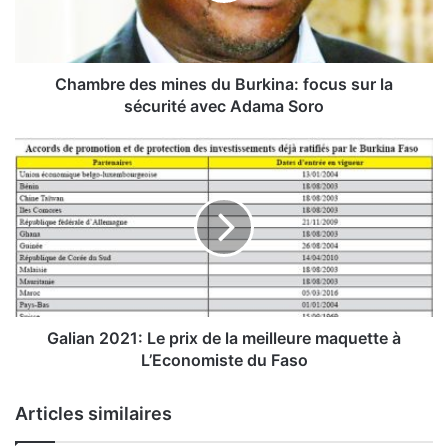
e
d
e
s
Chambre des mines du Burkina: focus sur la
m
sécurité avec Adama Soro
i
n
G
e
a
s
l
d
i
u
a
B
n
u
2
r
0
k
2
i
1
Galian 2021: Le prix de la meilleure maquette à
n
:
L’Economiste du Faso
a
L
:
e
Articles similaires
f
p
o
r