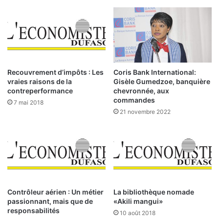
c
i
u
x
s
d
s
e
u
l
r
a
l
m
Recouvrement d’impôts : Les
Coris Bank International:
a
e
vraies raisons de la
Gisèle Gumedzoe, banquière
s
i
contreperformance
chevronnée, aux
é
l
commandes
7 mai 2018
c
l
21 novembre 2022
u
e
r
u
i
r
t
e
é
m
a
a
v
q
e
Contrôleur aérien : Un métier
La bibliothèque nomade
u
passionnant, mais que de
«Akili mangui»
c
e
responsabilités
A
t
10 août 2018