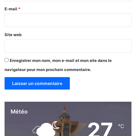
e
E-mail
*
*
Site web
Enregistrer mon nom, mon e-mail et mon site dans le
navigateur pour mon prochain commentaire.
Météo
27
℃