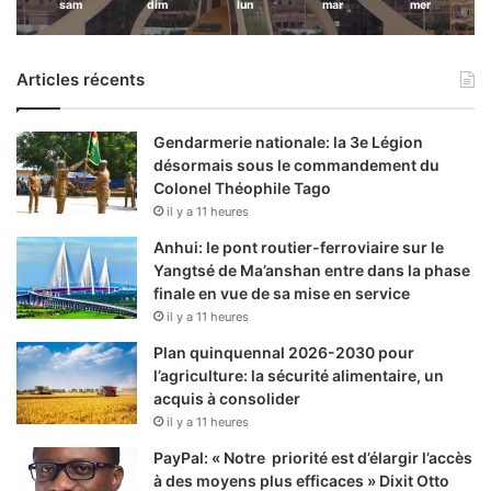
sam
dim
lun
mar
mer
Articles récents
Gendarmerie nationale: la 3e Légion
désormais sous le commandement du
Colonel Théophile Tago
il y a 11 heures
Anhui: le pont routier-ferroviaire sur le
Yangtsé de Ma’anshan entre dans la phase
finale en vue de sa mise en service
il y a 11 heures
Plan quinquennal 2026-2030 pour
l’agriculture: la sécurité alimentaire, un
acquis à consolider
il y a 11 heures
PayPal: « Notre priorité est d’élargir l’accès
à des moyens plus efficaces » Dixit Otto