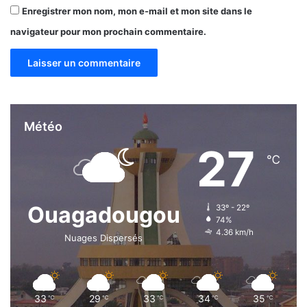
Enregistrer mon nom, mon e-mail et mon site dans le
navigateur pour mon prochain commentaire.
Météo
27
℃
Ouagadougou
33º - 22º
74%
4.36 km/h
Nuages Dispersés
33
29
33
34
35
℃
℃
℃
℃
℃