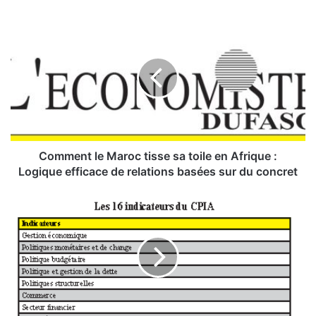
C
o
m
m
e
n
t
l
e
M
Comment le Maroc tisse sa toile en Afrique :
a
Logique efficace de relations basées sur du concret
r
o
E
c
v
t
a
i
l
s
u
s
a
e
t
s
i