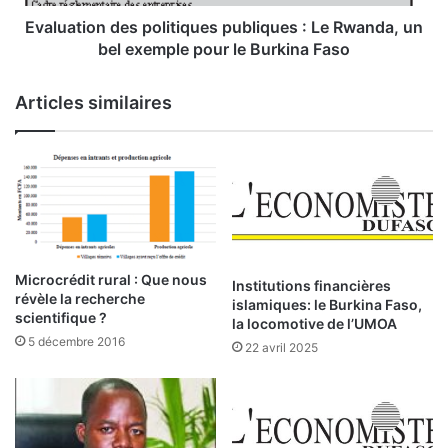
a
o
t
n
Evaluation des politiques publiques : Le Rwanda, un
o
d
bel exemple pour le Burkina Faso
i
e
l
s
Articles similaires
e
p
e
o
n
l
A
i
f
t
r
i
i
q
q
u
u
e
Microcrédit rural : Que nous
Institutions financières
e
révèle la recherche
s
islamiques: le Burkina Faso,
scientifique ?
:
p
la locomotive de l’UMOA
L
u
5 décembre 2016
22 avril 2025
o
b
g
l
i
i
q
q
u
u