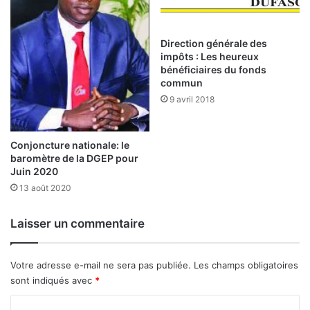
e
e
e
s
f
:
Direction générale des
f
impôts : Les heureux
L
bénéficiaires du fonds
i
e
commun
c
R
a
9 avril 2018
w
c
a
e
n
d
d
Conjoncture nationale: le
e
baromètre de la DGEP pour
a
Juin 2020
r
,
e
u
13 août 2020
l
n
a
b
Laisser un commentaire
t
e
i
l
o
e
Votre adresse e-mail ne sera pas publiée.
Les champs obligatoires
n
x
sont indiqués avec
*
s
e
b
m
C