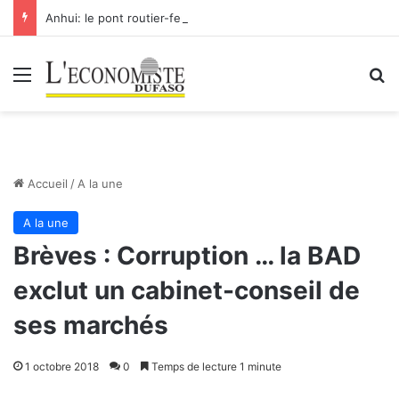
Anhui: le pont routier-ferroviaire sur le Yangtsé de Ma’anshan entre dans la phase finale en vue de sa mise en service
Menu
R
Accueil
/
A la une
A la une
Brèves : Corruption … la BAD
exclut un cabinet-conseil de
ses marchés
1 octobre 2018
0
Temps de lecture 1 minute