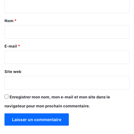
n
t
a
Nom
*
i
r
e
E-mail
*
*
Site web
Enregistrer mon nom, mon e-mail et mon site dans le
navigateur pour mon prochain commentaire.