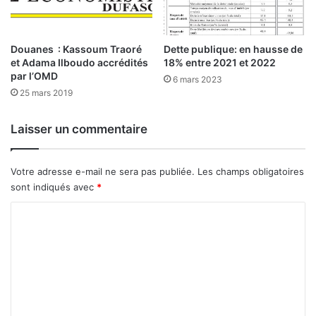
o
u
v
e
Douanes : Kassoum Traoré
Dette publique: en hausse de
r
et Adama Ilboudo accrédités
18% entre 2021 et 2022
par l’OMD
n
6 mars 2023
e
25 mars 2019
m
e
Laisser un commentaire
n
t
Votre adresse e-mail ne sera pas publiée.
Les champs obligatoires
sont indiqués avec
*
C
o
m
m
e