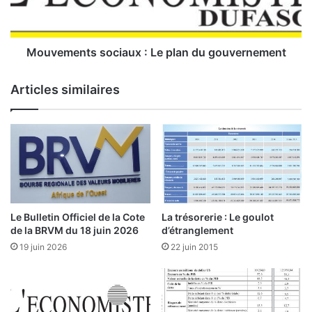
e
n
t
s
Mouvements sociaux : Le plan du gouvernement
s
o
Articles similaires
c
i
a
u
x
:
L
e
p
Le Bulletin Officiel de la Cote
La trésorerie : Le goulot
l
de la BRVM du 18 juin 2026
d’étranglement
a
19 juin 2026
22 juin 2015
n
d
u
g