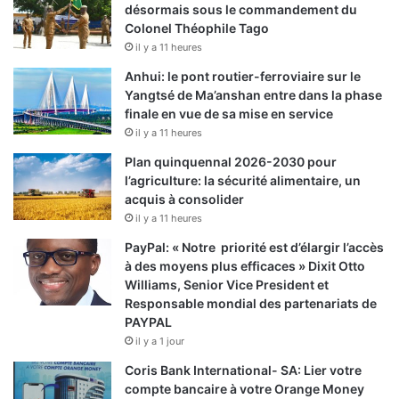
désormais sous le commandement du
Colonel Théophile Tago
il y a 11 heures
Anhui: le pont routier-ferroviaire sur le
Yangtsé de Ma’anshan entre dans la phase
finale en vue de sa mise en service
il y a 11 heures
Plan quinquennal 2026-2030 pour
l’agriculture: la sécurité alimentaire, un
acquis à consolider
il y a 11 heures
PayPal: « Notre priorité est d’élargir l’accès
à des moyens plus efficaces » Dixit Otto
Williams, Senior Vice President et
Responsable mondial des partenariats de
PAYPAL
il y a 1 jour
Coris Bank International- SA: Lier votre
compte bancaire à votre Orange Money