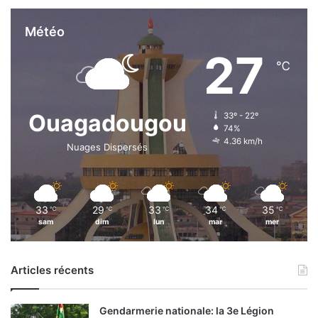
Météo
27
℃
Ouagadougou
33º - 22º
74%
4.36 km/h
Nuages Dispersés
33
29
33
34
35
℃
℃
℃
℃
℃
sam
dim
lun
mar
mer
Articles récents
Gendarmerie nationale: la 3e Légion