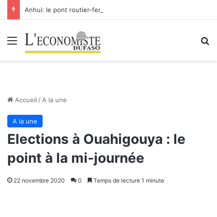
Anhui: le pont routier-ferroviaire sur le Yangtsé de Ma’anshan entre dans la phase finale en vue de sa mise en service
Menu
R
Accueil
/
A la une
A la une
Elections à Ouahigouya : le
point à la mi-journée
22 novembre 2020
0
Temps de lecture 1 minute