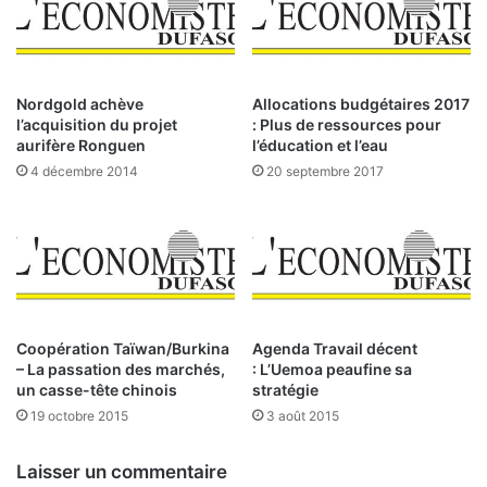
t
a
o
u
r
d
i
e
t
n
Nordgold achève
Allocations budgétaires 2017
é
e
l’acquisition du projet
: Plus de ressources pour
s
p
aurifère Ronguen
l’éducation et l’eau
r
a
4 décembre 2014
20 septembre 2017
é
s
g
s
i
e
o
r
n
a
a
p
l
a
e
s
Coopération Taïwan/Burkina
Agenda Travail décent
s
– La passation des marchés,
: L’Uemoa peaufine sa
p
i
un casse-tête chinois
stratégie
a
n
r
19 octobre 2015
3 août 2015
v
i
i
c
Laisser un commentaire
t
i