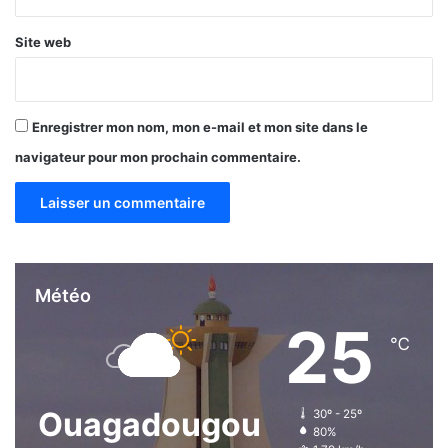
r
n
m
t
Site web
a
s
s
d
s
e
i
s
Enregistrer mon nom, mon e-mail et mon site dans le
v
p
e
navigateur pour mon prochain commentaire.
a
m
r
e
t
n
i
t
s
p
o
Météo
l
25
i
℃
t
i
q
u
Ouagadougou
30º - 25º
e
80%