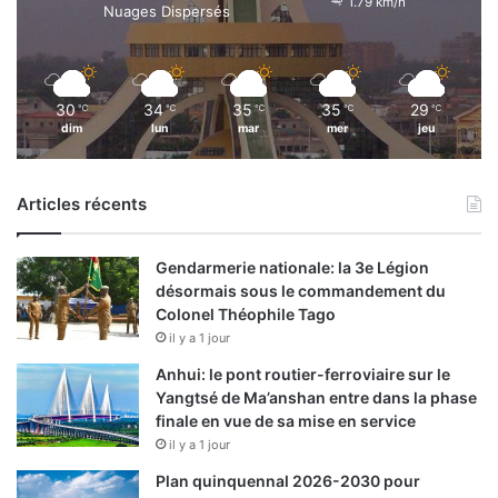
1.79 km/h
s
Nuages Dispersés
30
34
35
35
29
℃
℃
℃
℃
℃
dim
lun
mar
mer
jeu
Articles récents
Gendarmerie nationale: la 3e Légion
désormais sous le commandement du
Colonel Théophile Tago
il y a 1 jour
Anhui: le pont routier-ferroviaire sur le
Yangtsé de Ma’anshan entre dans la phase
finale en vue de sa mise en service
il y a 1 jour
Plan quinquennal 2026-2030 pour