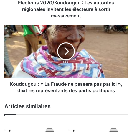
2
Elections 2020/Koudougou : Les autorités
0
régionales invitent les électeurs à sortir
2
massivement
0
/
K
K
o
o
u
u
d
d
o
o
u
u
g
g
o
o
u
u
Koudougou : « La Fraude ne passera pas par ici »,
:
dixit les représentants des partis politiques
:
«
L
Articles similaires
e
L
s
a
a
F
u
r