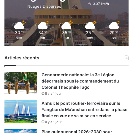
3.37 km/h
Nuages Dispersés
30
34
35
35
29
℃
℃
℃
℃
℃
dim
lun
mar
mer
jeu
Articles récents
Gendarmerie nationale: la 3e Légion
désormais sous le commandement du
Colonel Théophile Tago
il y a 1 jour
Anhui: le pont routier-ferroviaire sur le
Yangtsé de Ma’anshan entre dans la phase
finale en vue de sa mise en service
il y a 1 jour
Plan quinquennal 2026-2030 pour