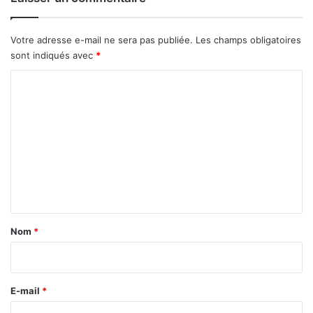
n
d
2
e
0
s
Votre adresse e-mail ne sera pas publiée.
Les champs obligatoires
1
p
sont indiqués avec
*
6
r
i
C
x
o
e
m
n
2
m
0
e
1
7
n
t
a
Nom
*
i
r
e
E-mail
*
*