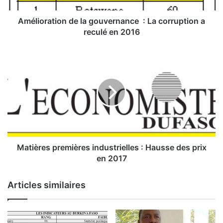
t
i
Amélioration de la gouvernance : La corruption a
o
reculé en 2016
n
d
M
e
a
l
t
a
i
g
è
o
r
u
e
v
s
e
p
r
r
Matières premières industrielles : Hausse des prix
n
e
en 2017
a
m
n
i
Articles similaires
c
è
e
r
e
:
s