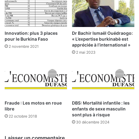
i
L
n
a
d
c
u
o
s
Innovation: plus 3 places
Dr Bachir Ismaël Ouédraogo:
r
t
pour le Burkina Faso
« L’expertise burkinabè est
r
r
appréciée à l’international »
2 novembre 2021
u
i
2 mai 2023
p
e
t
l
i
l
o
e
n
s
a
:
r
e
H
Fraude : Les motos en roue
DBS: Mortalité infantile : les
c
libre
enfants de sexe masculin
a
sont plus à risque
u
u
22 octobre 2018
l
s
30 décembre 2024
é
s
e
e
Laisser un commentaire