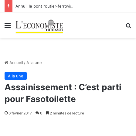
Anhui: le pont routier-ferroviaire sur le Yangtsé de Ma’anshan entre dans la phase finale en vue de sa mise en service
Menu
R
Accueil
/
A la une
A la une
Assainissement : C’est parti
pour Fasotoilette
6 février 2017
0
2 minutes de lecture