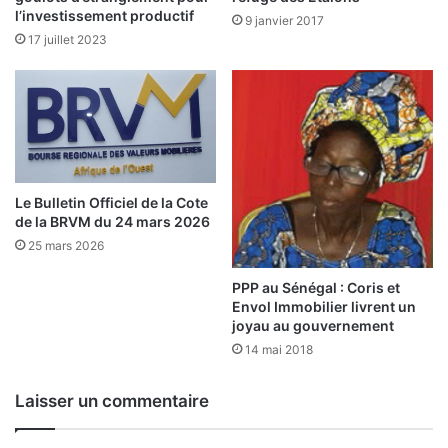
t
é
l’investissement productif
9 janvier 2017
i
:
17 juillet 2023
o
n
M
d
o
e
i
s
,
h
p
o
r
m
é
Le Bulletin Officiel de la Cote
m
de la BRVM du 24 mars 2026
s
e
i
25 mars 2026
s
d
a
e
PPP au Sénégal : Coris et
u
n
Envol Immobilier livrent un
c
joyau au gouvernement
t
œ
!
14 mai 2018
u
r
Laisser un commentaire
d
e