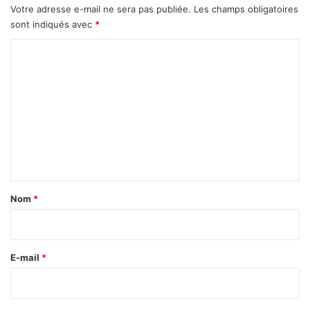
s
Votre adresse e-mail ne sera pas publiée.
Les champs obligatoires
é
sont indiqués avec
*
c
h
C
a
o
n
g
m
e
m
s
e
n
t
a
Nom
*
i
r
e
E-mail
*
*