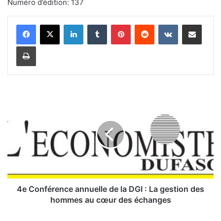
Numéro d’édition: 137
Linkedin
Tumblr
Pinterest
Reddit
VKontakte
Partager par email
Imprimer
4
e
C
o
n
f
é
r
e
n
4e Conférence annuelle de la DGI : La gestion des
c
hommes au cœur des échanges
e
a
R