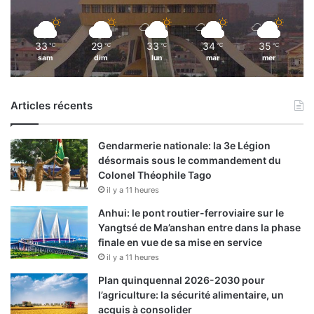
33
29
33
34
35
℃
℃
℃
℃
℃
sam
dim
lun
mar
mer
Articles récents
Gendarmerie nationale: la 3e Légion
désormais sous le commandement du
Colonel Théophile Tago
il y a 11 heures
Anhui: le pont routier-ferroviaire sur le
Yangtsé de Ma’anshan entre dans la phase
finale en vue de sa mise en service
il y a 11 heures
Plan quinquennal 2026-2030 pour
l’agriculture: la sécurité alimentaire, un
acquis à consolider