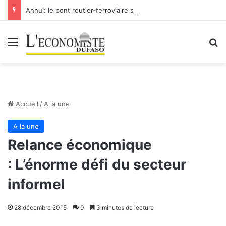
Anhui: le pont routier-ferroviaire sur le Yangtsé de Ma’anshan entre dans la phase finale en vue de sa mise en service
Menu
R
Accueil
/
A la une
A la une
Relance économique
: L’énorme défi du secteur
informel
28 décembre 2015
0
3 minutes de lecture