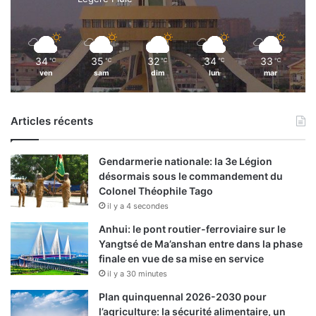
34
35
32
34
33
℃
℃
℃
℃
℃
ven
sam
dim
lun
mar
Articles récents
Gendarmerie nationale: la 3e Légion
désormais sous le commandement du
Colonel Théophile Tago
il y a 4 secondes
Anhui: le pont routier-ferroviaire sur le
Yangtsé de Ma’anshan entre dans la phase
finale en vue de sa mise en service
il y a 30 minutes
Plan quinquennal 2026-2030 pour
l’agriculture: la sécurité alimentaire, un