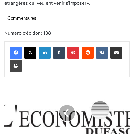
étrangères qui veulent venir s’imposer».
Commentaires
Numéro d’édition: 138
Linkedin
Tumblr
Pinterest
Reddit
VKontakte
Partager par email
Imprimer
R
e
l
a
n
c
e
é