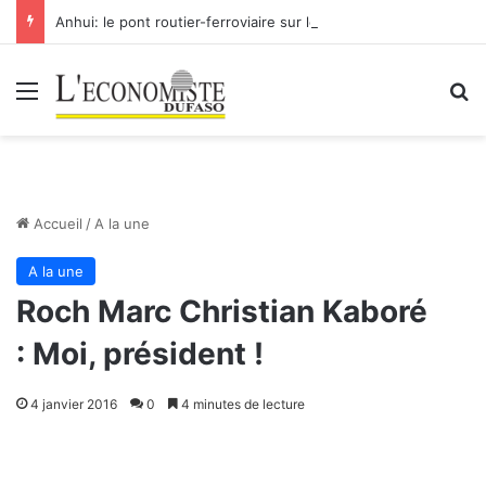
Anhui: le pont routier-ferroviaire sur le Yangtsé de Ma’anshan entre dans la phase finale en vue de sa mise en service
Menu
R
Accueil
/
A la une
A la une
Roch Marc Christian Kaboré
: Moi, président !
4 janvier 2016
0
4 minutes de lecture