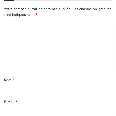
f
i
Votre adresse e-mail ne sera pas publiée.
Les champs obligatoires
A
sont indiqués avec
*
l
l
C
e
o
m
m
e
n
t
a
Nom
*
i
r
e
E-mail
*
*