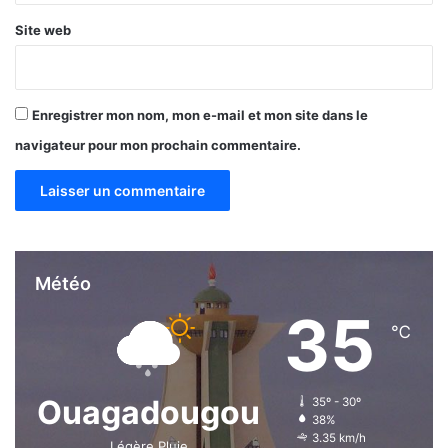
Site web
Enregistrer mon nom, mon e-mail et mon site dans le
navigateur pour mon prochain commentaire.
Météo
35
℃
Ouagadougou
35º - 30º
38%
3.35 km/h
Légère Pluie