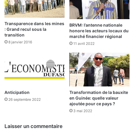
f
r
i
i
d
s
u
m
Transparence dans les mines
BRVM: l’antenne nationale
s
: Grand recul sous la
e
honore les acteurs locaux du
transition
e
e
marché financier régional
c
n
8 janvier 2016
11 avril 2022
t
A
e
f
u
r
r
i
i
q
n
u
f
e
o
–
Anticipation
Transformation de la bauxite
r
en Guinée: quelle valeur
P
26 septembre 2022
ajoutée pour ce pays ?
m
a
e
r
3 mai 2022
l
K
o
Laisser un commentaire
f