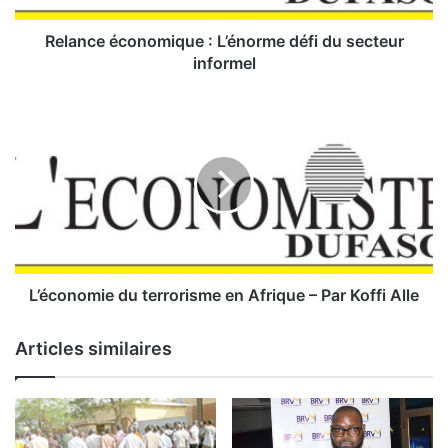
c
o
Relance économique : L’énorme défi du secteur
n
informel
o
m
L
i
’
q
é
u
c
e
o
:
n
o
L
m
’
i
é
e
L’économie du terrorisme en Afrique – Par Koffi Alle
n
d
o
u
Articles similaires
r
t
m
e
e
r
d
r
é
o