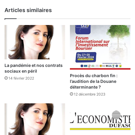
D
a
Articles similaires
e
b
s
i
c
r
h
é
i
,
f
P
f
D
r
G
e
d
La pandémie et nos contrats
s
e
sociaux en péril
r
l
Procès du charbon fin :
14 février 2022
l’audition de la Douane
e
a
déterminante ?
c
S
o
A
12 décembre 2023
r
2
d
I
s
F
«
N