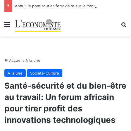
Anhui: le pont routier-ferroviaire sur le Yangtsé de Ma’anshan entre dans la phase finale en vue de sa mise en service
Menu
R
Accueil
/
A la une
A la une
Société-Culture
Santé-sécurité et du bien-être
au travail: Un forum africain
pour tirer profit des
innovations technologiques