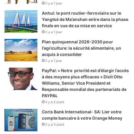
il y a 1 jour
Anhui: le pont routier-ferroviaire sur le
Yangtsé de Ma’anshan entre dans la phase
finale en vue de sa mise en service
il y a 1 jour
Plan quinquennal 2026-2030 pour
l’agriculture: la sécurité alimentaire, un
acquis à consolider
il y a 1 jour
PayPal: « Notre priorité est d’élargir l’accès
à des moyens plus efficaces » Dixit Otto
Williams, Senior Vice President et
Responsable mondial des partenariats de
PAYPAL
il y a 2 jours
Coris Bank International- SA: Lier votre
compte bancaire à votre Orange Money
il y a 3 jours