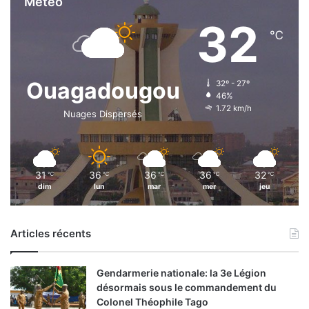
Météo
e
32
r
℃
m
e
t
Ouagadougou
32º - 27º
d
46%
e
1.72 km/h
Nuages Dispersés
c
o
n
s
o
31
36
36
36
32
℃
℃
℃
℃
℃
l
dim
lun
mar
mer
jeu
i
d
e
Articles récents
r
Gendarmerie nationale: la 3e Légion
»
désormais sous le commandement du
Colonel Théophile Tago