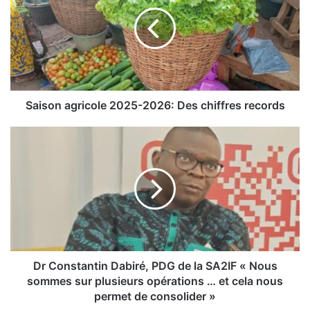
i
s
o
n
a
g
r
i
Saison agricole 2025-2026: Des chiffres records
c
o
D
l
r
e
C
2
o
0
n
2
s
5
t
-
a
2
n
0
t
Dr Constantin Dabiré, PDG de la SA2IF « Nous
2
i
sommes sur plusieurs opérations … et cela nous
6
n
permet de consolider »
:
D