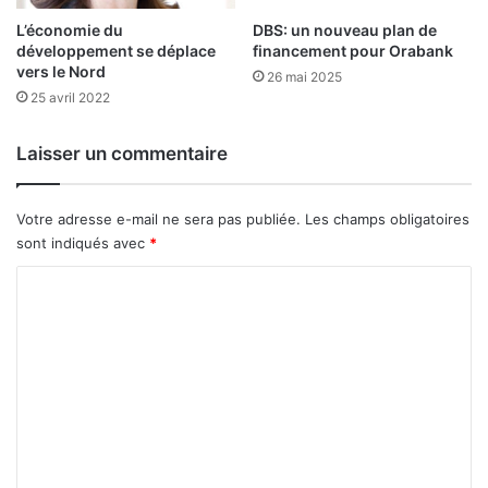
o
L’économie du
DBS: un nouveau plan de
u
développement se déplace
financement pour Orabank
s
vers le Nord
26 mai 2025
s
25 avril 2022
o
m
m
Laisser un commentaire
e
s
s
Votre adresse e-mail ne sera pas publiée.
Les champs obligatoires
u
sont indiqués avec
*
r
C
p
l
o
u
m
s
i
m
e
e
u
n
r
s
t