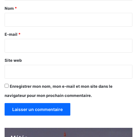
o
a
p
Nom
*
é
i
r
r
a
t
e
E-mail
*
i
*
o
n
s
Site web
…
e
t
c
Enregistrer mon nom, mon e-mail et mon site dans le
e
navigateur pour mon prochain commentaire.
l
a
n
o
u
s
p