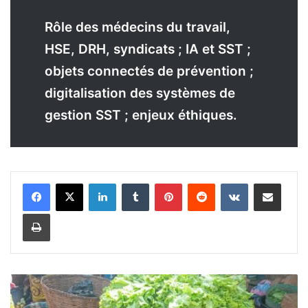
Rôle des médecins du travail,
HSE, DRH, syndicats ; IA et SST ;
objets connectés de prévention ;
digitalisation des systèmes de
gestion SST ; enjeux éthiques.
Linkedin
Tumblr
Pinterest
Reddit
VKontakte
Partager par email
Imprimer
S
a