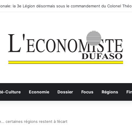
utier-ferroviaire sur le Yangtsé de Ma’anshan entre dans la phase final
té-Culture
Economie
Dossier
Focus
Régions
Fi
… certaines régions restent à l’écart