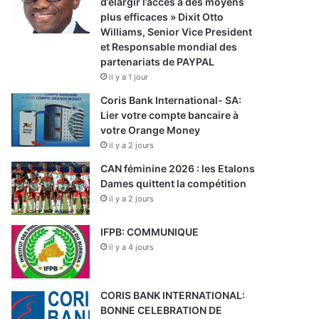
d’élargir l’accès à des moyens
plus efficaces » Dixit Otto
Williams, Senior Vice President
et Responsable mondial des
partenariats de PAYPAL
il y a 1 jour
Coris Bank International- SA:
Lier votre compte bancaire à
votre Orange Money
il y a 2 jours
CAN féminine 2026 : les Etalons
Dames quittent la compétition
il y a 2 jours
IFPB: COMMUNIQUE
il y a 4 jours
CORIS BANK INTERNATIONAL:
BONNE CELEBRATION DE