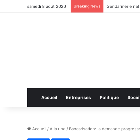
samedi 8 août 2026
Breaking News
Anhui: le pont ro
Accueil
Entreprises
Politique
Socié
Accueil
/
A la une
/
Bancarisation: la demande progresse