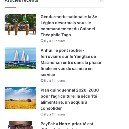
Articles récents
Gendarmerie nationale: la 3e
Légion désormais sous le
commandement du Colonel
Théophile Tago
il y a 11 heures
Anhui: le pont routier-
ferroviaire sur le Yangtsé de
Ma’anshan entre dans la phase
finale en vue de sa mise en
service
il y a 11 heures
Plan quinquennal 2026-2030
pour l’agriculture: la sécurité
alimentaire, un acquis à
consolider
il y a 11 heures
PayPal: « Notre priorité est