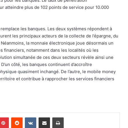
63 pour les banques. Le taux de pénétration
r atteindre plus de 102 points de service pour 10.000
ey remplace les banques. Les deux systèmes répondent à
ent les principaux acteurs de la collecte de l’épargne, du
s. Néanmoins, la monnaie électronique joue désormais un
s financiers, notamment dans les localités où les
olution simultanée de ces deux secteurs révèle ainsi une
D’un côté, les banques continuent d’accroître
physique quasiment inchangé. De l’autre, le mobile money
ritoire et contribue à rapprocher les services financiers
Pinterest
Reddit
VKontakte
Partager par email
Imprimer