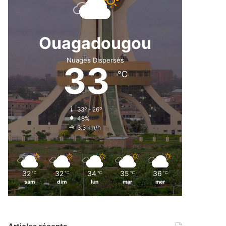
Ouagadougou
Nuages Dispersés
33
℃
33º - 26º
48%
3.3 km/h
32
32
34
35
36
℃
℃
℃
℃
℃
sam
dim
lun
mar
mer