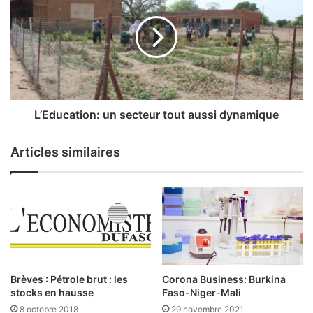
d
E
u
d
m
u
a
c
r
a
c
t
h
i
é
o
L’Education: un secteur tout aussi dynamique
d
n
e
:
Articles similaires
s
u
t
n
i
s
t
e
r
c
e
t
s
e
p
u
u
r
Brèves : Pétrole brut : les
Corona Business: Burkina
b
t
stocks en hausse
Faso-Niger-Mali
l
o
8 octobre 2018
29 novembre 2021