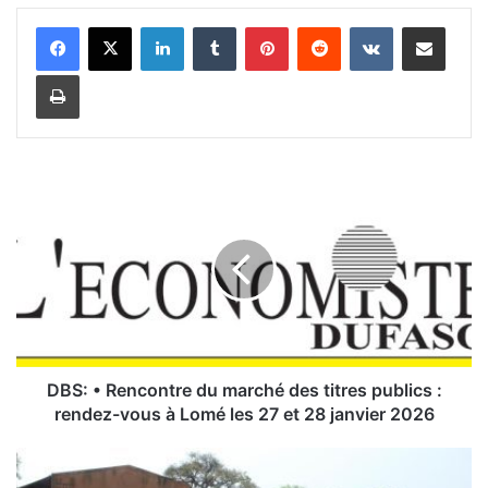
Linkedin
Tumblr
Pinterest
Reddit
VKontakte
Partager par email
Imprimer
D
B
S
:
•
R
e
n
c
o
DBS: • Rencontre du marché des titres publics :
n
rendez-vous à Lomé les 27 et 28 janvier 2026
t
r
L
e
’