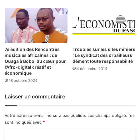
i
u
c
t
s
a
u
:
s
r
s
e
i
n
d
7e édition des Rencontres
Troubles sur les sites miniers
d
y
musicales africaines : de
: Le syndicat des orpailleurs
e
Ouaga à Bobo, du cœur pour
dément toute responsabilité
n
l’Afro-digital créatif et
z
a
4 décembre 2014
économique
-
m
v
18 octobre 2024
i
o
q
u
u
Laisser un commentaire
s
e
à
L
Votre adresse e-mail ne sera pas publiée.
Les champs obligatoires
o
sont indiqués avec
*
m
é
C
l