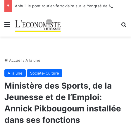
Anhui: le pont routier-ferroviaire sur le Yangtsé de Ma’anshan entre dans la phase finale en vue de sa mise en service
Menu
R
Accueil
/
A la une
A la une
Société-Culture
Ministère des Sports, de la
Jeunesse et de l’Emploi:
Annick Pikbougoum installée
dans ses fonctions