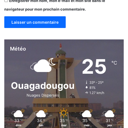
Enregistrer mon nom, mon e-mail et mon site dans le
navigateur pour mon prochain commentaire.
Météo
25
℃
Ouagadougou
33º - 25º
81%
1.27 km/h
Nuages Dispersés
33
34
35
35
31
℃
℃
℃
℃
℃
dim
lun
mar
mer
jeu