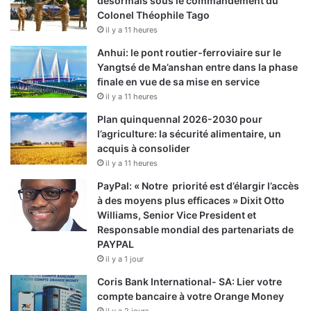
désormais sous le commandement du
Colonel Théophile Tago
il y a 11 heures
Anhui: le pont routier-ferroviaire sur le
Yangtsé de Ma’anshan entre dans la phase
finale en vue de sa mise en service
il y a 11 heures
Plan quinquennal 2026-2030 pour
l’agriculture: la sécurité alimentaire, un
acquis à consolider
il y a 11 heures
PayPal: « Notre priorité est d’élargir l’accès
à des moyens plus efficaces » Dixit Otto
Williams, Senior Vice President et
Responsable mondial des partenariats de
PAYPAL
il y a 1 jour
Coris Bank International- SA: Lier votre
compte bancaire à votre Orange Money