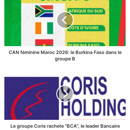
A
N
f
é
m
i
n
i
n
CAN féminine Maroc 2026: le Burkina Faso dans le
e
groupe B
M
a
L
r
e
o
g
c
r
2
o
0
u
2
p
6
e
:
C
l
o
Le groupe Coris rachete "BCA", le leader Bancaire