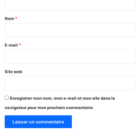
t
a
Nom
*
i
r
e
E-mail
*
*
Site web
Enregistrer mon nom, mon e-mail et mon site dans le
navigateur pour mon prochain commentaire.