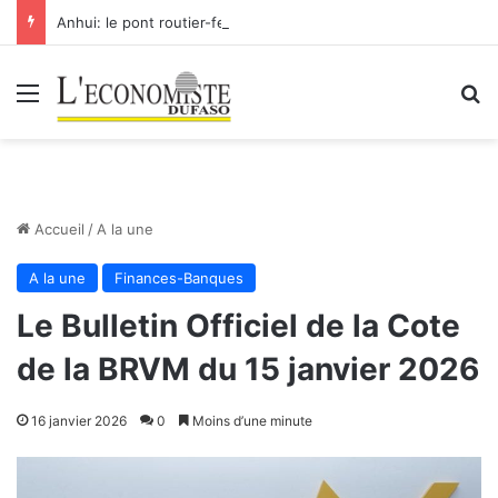
Anhui: le pont routier-ferroviaire sur le Yangtsé de Ma’anshan entre dans la phase finale en vue de sa mise en service
Menu
R
Accueil
/
A la une
A la une
Finances-Banques
Le Bulletin Officiel de la Cote
de la BRVM du 15 janvier 2026
16 janvier 2026
0
Moins d’une minute