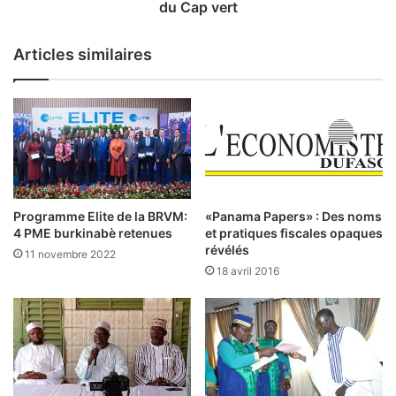
e
r
du Cap vert
B
i
u
s
Articles similaires
r
r
k
a
i
c
n
h
a
e
F
t
a
e
s
"
o
B
Programme Elite de la BRVM:
«Panama Papers» : Des noms
d
C
4 PME burkinabè retenues
et pratiques fiscales opaques
a
A
révélés
11 novembre 2022
n
"
18 avril 2016
s
,
l
l
e
e
g
l
r
e
o
a
u
d