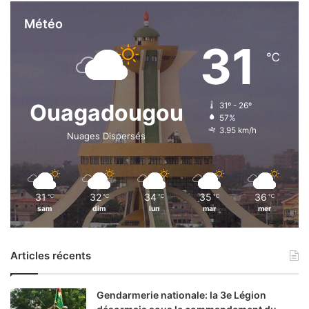
Météo
31
℃
Ouagadougou
31º - 26º
57%
3.95 km/h
Nuages Dispersés
31
32
34
35
36
℃
℃
℃
℃
℃
sam
dim
lun
mar
mer
Articles récents
Gendarmerie nationale: la 3e Légion