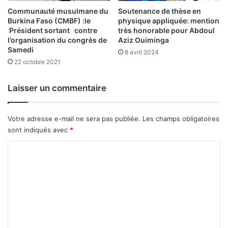
p
e
Communauté musulmane du
Soutenance de thèse en
e
Burkina Faso (CMBF) :le
physique appliquée: mention
r
Président sortant contre
très honorable pour Abdoul
B
B
l’organisation du congrès de
Aziz Ouiminga
a
Samedi
8 avril 2024
n
22 octobre 2021
c
a
i
Laisser un commentaire
r
e
d
Votre adresse e-mail ne sera pas publiée.
Les champs obligatoires
u
sont indiqués avec
*
C
C
a
p
o
v
m
e
r
m
t
e
n