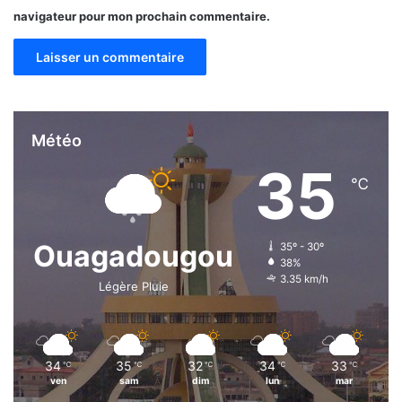
navigateur pour mon prochain commentaire.
Météo
35
℃
Ouagadougou
35º - 30º
38%
3.35 km/h
Légère Pluie
34
35
32
34
33
℃
℃
℃
℃
℃
ven
sam
dim
lun
mar