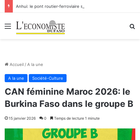
Anhui: le pont routier-ferroviaire sur le Yangtsé de Ma’anshan entre dans la phase finale en vue de sa mise en service
Menu
R
Accueil
/
A la une
A la une
Société-Culture
CAN féminine Maroc 2026: le
Burkina Faso dans le groupe B
15 janvier 2026
0
Temps de lecture 1 minute