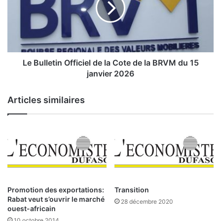
i
u
e
l
l
l
d
e
e
t
l
i
Le Bulletin Officiel de la Cote de la BRVM du 15
a
n
janvier 2026
C
O
o
f
Articles similaires
t
f
e
i
d
c
e
i
l
e
a
l
B
d
R
e
V
l
Promotion des exportations:
Transition
M
a
Rabat veut s’ouvrir le marché
28 décembre 2020
d
C
ouest-africain
u
o
10 octobre 2014