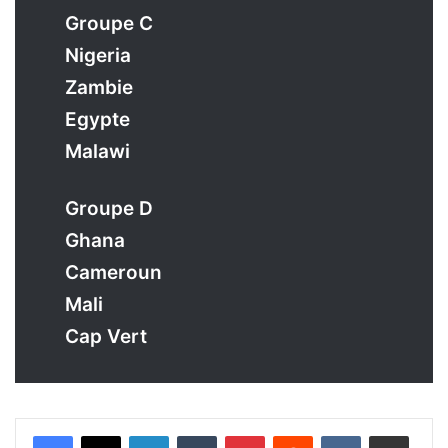
Groupe C
Nigeria
Zambie
Egypte
Malawi
Groupe D
Ghana
Cameroun
Mali
Cap Vert
Linkedin
Tumblr
Pinterest
Reddit
VKontakte
Partager par email