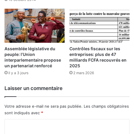
1
t
4
e
j
d
a
e
n
l
v
a
i
B
e
R
Assemblée législative du
Contrôles fiscaux sur les
r
peuple: l’Union
entreprises: plus de 47
V
interparlementaire propose
milliards FCFA recouvrés en
2
M
un partenariat renforcé
2025
0
d
2
il y a 3 jours
2 mars 2026
u
6
1
5
Laisser un commentaire
j
a
n
Votre adresse e-mail ne sera pas publiée.
Les champs obligatoires
v
sont indiqués avec
*
i
e
C
r
o