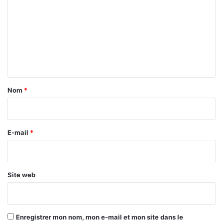
2
m
0
2
m
6
e
n
t
a
Nom
*
i
r
e
E-mail
*
*
Site web
Enregistrer mon nom, mon e-mail et mon site dans le