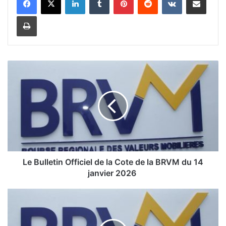
Imprimer
L
e
B
u
l
l
e
t
i
Le Bulletin Officiel de la Cote de la BRVM du 14
n
janvier 2026
O
f
L
f
e
i
c
B