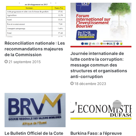
T
i
a
q
n
u
k
e
o
O
r
u
o
é
Réconciliation nationale : Les
2
d
recommandations majeures
r
Journée internationale de
r
de la Commission
lutte contre la corruption:
e
a
21 septembre 2015
message commun des
t
o
structures et organisations
i
g
anti-corruption
r
o
18 décembre 2023
é
,
u
n
j
e
u
n
e
Le Bulletin Officiel de la Cote
Burkina Faso: a l’épreuve