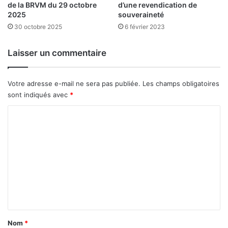
q
de la BRVM du 29 octobre
d’une revendication de
u
2025
souveraineté
i
30 octobre 2025
6 février 2023
a
l
Laisser un commentaire
l
i
e
Votre adresse e-mail ne sera pas publiée.
Les champs obligatoires
é
sont indiqués avec
*
t
u
C
d
o
e
s
m
e
m
t
e
e
n
n
t
r
t
e
a
Nom
*
p