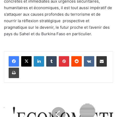
concrètes et immédiates aux urgences sécuritaires,
humanitaires et économiques, il est tout aussi impératif de
s’attaquer aux causes profondes du terrorisme et de
nourrir la réflexion stratégique prospective et
pragmatique sur le devenir, le futur proche et l’avenir des
pays du Sahel et du Burkina Faso en particulier.
Linkedin
Tumblr
Pinterest
Reddit
VKontakte
Partager par email
Imprimer
S
a
r
a
m