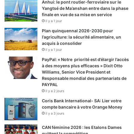
Anhui: le pont routier-ferroviaire sur le
Yangtsé de Ma’anshan entre dans la phase
finale en vue de sa mise en service
il y a 1 jour
Plan quinquennal 2026-2030 pour
l’agriculture: la sécurité alimentaire, un
acquis à consolider
il y a 1 jour
PayPal: « Notre priorité est d’élargir l’accès
à des moyens plus efficaces » Dixit Otto
Williams, Senior Vice President et
Responsable mondial des partenariats de
PAYPAL
il y a 2 jours
Coris Bank International- SA: Lier votre
compte bancaire à votre Orange Money
il y a 3 jours
CAN féminine 2026 : les Etalons Dames
quittent la compétition