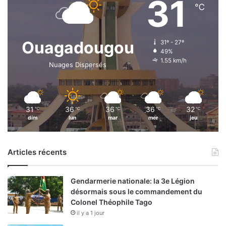
31
℃
Ouagadougou
31º - 27º
49%
1.55 km/h
Nuages Dispersés
31
36
36
36
32
℃
℃
℃
℃
℃
dim
lun
mar
mer
jeu
Articles récents
Gendarmerie nationale: la 3e Légion
désormais sous le commandement du
Colonel Théophile Tago
il y a 1 jour