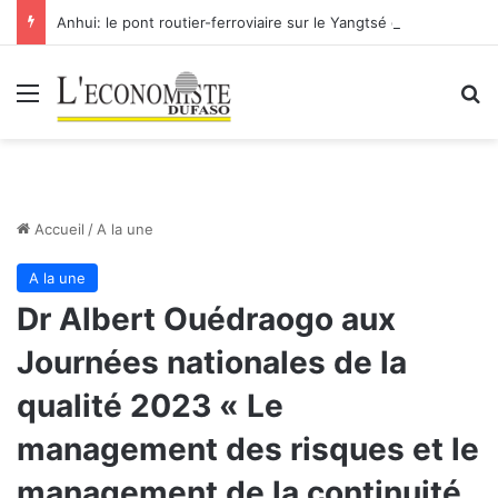
Anhui: le pont routier-ferroviaire sur le Yangtsé de Ma’anshan entre dans la phase finale en vue de sa mise en service
Menu
R
Accueil
/
A la une
A la une
Dr Albert Ouédraogo aux
Journées nationales de la
qualité 2023 « Le
management des risques et le
management de la continuité