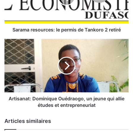
a
r
e
s
o
Sarama resources: le permis de Tankoro 2 retiré
u
r
A
c
r
e
t
s
i
:
s
l
a
e
n
p
a
e
t
r
:
Artisanat: Dominique Ouédraogo, un jeune qui allie
m
D
études et entrepreneuriat
i
o
s
m
Articles similaires
d
i
e
n