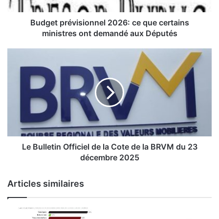
r
é
v
Budget prévisionnel 2026: ce que certains
i
ministres ont demandé aux Députés
s
i
L
o
e
n
n
B
e
u
l
l
2
l
0
e
2
t
6
i
Le Bulletin Officiel de la Cote de la BRVM du 23
:
n
décembre 2025
c
O
e
f
Articles similaires
q
f
u
i
e
c
c
i