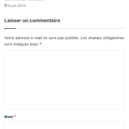
m
3
8 juin 2015
a
d
n
é
Laisser un commentaire
d
c
é
e
a
m
Votre adresse e-mail ne sera pas publiée.
Les champs obligatoires
u
b
sont indiqués avec
*
x
r
D
e
C
é
2
o
p
0
u
2
m
t
5
m
é
s
e
n
t
a
Nom
*
i