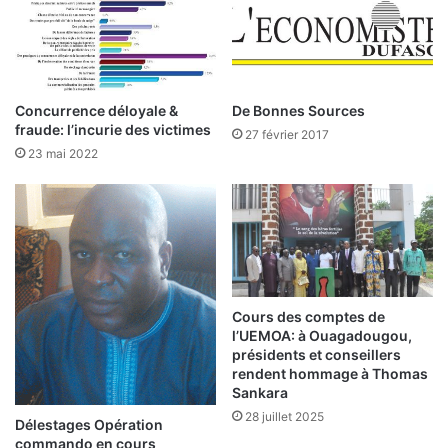
e
e
r
l
t
d
a
e
i
l
Concurrence déloyale &
De Bonnes Sources
n
a
fraude: l’incurie des victimes
27 février 2017
s
C
23 mai 2022
m
o
i
t
n
e
i
d
s
e
t
l
r
a
e
B
Cours des comptes de
s
R
l’UEMOA: à Ouagadougou,
o
présidents et conseillers
V
rendent hommage à Thomas
n
M
Sankara
t
d
d
28 juillet 2025
u
Délestages Opération
e
2
commando en cours