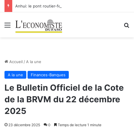
Anhui: le pont routier-ferroviaire sur le Yangtsé de Ma’anshan entre dans la phase finale en vue de sa mise en service
Menu
R
Accueil
/
A la une
A la une
Finances-Banques
Le Bulletin Officiel de la Cote
de la BRVM du 22 décembre
2025
23 décembre 2025
0
Temps de lecture 1 minute