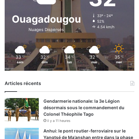
Ouagadougou
33º - 24º
52%
4.54 km/h
Nuages Dispersés
33
32
34
32
35
℃
℃
℃
℃
℃
sam
dim
lun
mar
mer
Articles récents
Gendarmerie nationale: la 3e Légion
désormais sous le commandement du
Colonel Théophile Tago
il y a 11 heures
Anhui: le pont routier-ferroviaire sur le
Yangtsé de Ma’anshan entre dans la phase