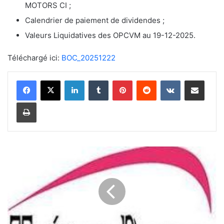
MOTORS CI ;
Calendrier de paiement de dividendes ;
Valeurs Liquidatives des OPCVM au 19-12-2025.
Téléchargé ici:
BOC_20251222
Linkedin
Tumblr
Pinterest
Reddit
VKontakte
Partager par email
Imprimer
B
u
d
g
e
t
p