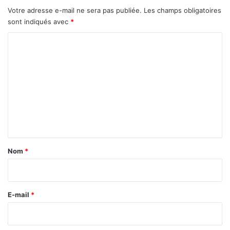
v
Votre adresse e-mail ne sera pas publiée.
Les champs obligatoires
e
sont indiqués avec
*
m
b
C
r
o
e
m
2
0
m
2
e
5
n
t
a
Nom
*
i
r
e
E-mail
*
*