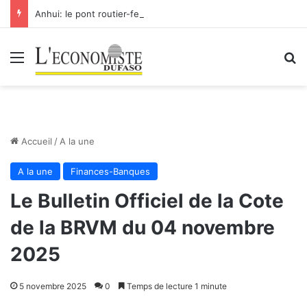
Anhui: le pont routier-ferroviaire sur le Yangtsé de Ma’anshan entre dans la phase finale en vue de sa mise en service
Menu
R
Accueil
/
A la une
A la une
Finances-Banques
Le Bulletin Officiel de la Cote
de la BRVM du 04 novembre
2025
5 novembre 2025
0
Temps de lecture 1 minute