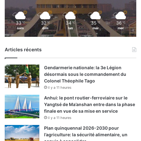
33
32
34
35
36
℃
℃
℃
℃
℃
sam
dim
lun
mar
mer
Articles récents
Gendarmerie nationale: la 3e Légion
désormais sous le commandement du
Colonel Théophile Tago
il y a 11 heures
Anhui: le pont routier-ferroviaire sur le
Yangtsé de Ma’anshan entre dans la phase
finale en vue de sa mise en service
il y a 11 heures
Plan quinquennal 2026-2030 pour
l’agriculture: la sécurité alimentaire, un