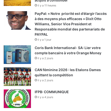
acquis à consolider
il y a 11 heures
PayPal: « Notre priorité est d’élargir l’accès
à des moyens plus efficaces » Dixit Otto
Williams, Senior Vice President et
Responsable mondial des partenariats de
PAYPAL
il y a 1 jour
Coris Bank International- SA: Lier votre
compte bancaire à votre Orange Money
il y a 2 jours
CAN féminine 2026 : les Etalons Dames
quittent la compétition
il y a 2 jours
IFPB: COMMUNIQUE
il y a 4 jours