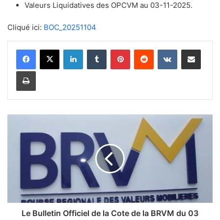
Valeurs Liquidatives des OPCVM au 03-11-2025.
Cliqué ici:
BOC_20251104
Linkedin
Tumblr
Pinterest
Reddit
VKontakte
Partager par email
Imprimer
L
e
B
u
l
l
e
t
i
Le Bulletin Officiel de la Cote de la BRVM du 03