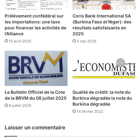
d
R
e
V
l
Prélèvement confédéral sur
Coris Bank International SA
M
a
les importations: une taxe
(Burkina Faso et Niger): des
d
C
pour financer les activités de
résultats satisfaisants en
u
o
l’Alliance
2025
0
t
15 avril 2025
4 mai 2026
3
e
n
d
o
e
v
l
e
a
m
B
b
R
r
Le Bulletin Officiel de la Cote
Qualité de crédit: la note du
V
de la BRVM du 08 juillet 2025
Burkina dégradée la note du
e
M
Burkina dégradée
2
d
9 juillet 2025
0
14 février 2022
u
2
0
5
5
Laisser un commentaire
n
o