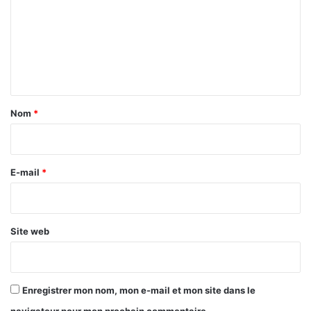
m
2
0
m
2
e
5
n
t
a
Nom
*
i
r
e
E-mail
*
*
Site web
Enregistrer mon nom, mon e-mail et mon site dans le
navigateur pour mon prochain commentaire.