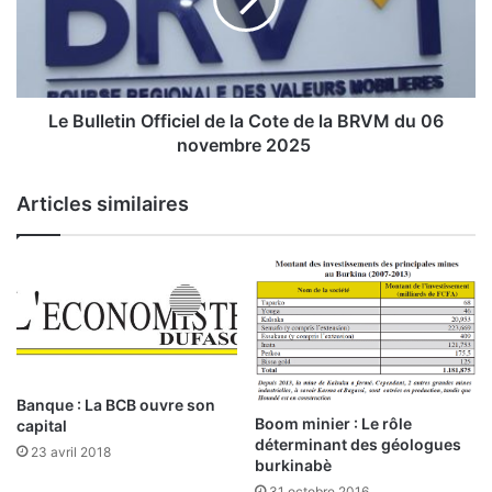
i
u
e
l
l
l
d
e
e
t
l
i
Le Bulletin Officiel de la Cote de la BRVM du 06
a
n
novembre 2025
C
O
o
f
Articles similaires
t
f
e
i
d
c
e
i
l
e
a
l
B
d
R
e
V
l
Banque : La BCB ouvre son
M
a
Boom minier : Le rôle
capital
d
C
déterminant des géologues
23 avril 2018
u
burkinabè
o
0
t
31 octobre 2016