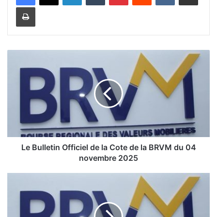
Imprimer
L
e
B
u
l
l
e
t
i
Le Bulletin Officiel de la Cote de la BRVM du 04
n
novembre 2025
O
f
L
f
e
i
c
B