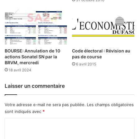
4
e
n
d
o
e
v
l
e
a
m
B
b
R
r
BOURSE: Annulation de 10
Code électoral : Révision au
V
actions Sonatel SN par la
pas de course
e
M
BRVM, mercredi
2
d
6 avril 2015
0
18 avril 2024
u
2
0
5
6
Laisser un commentaire
n
o
v
Votre adresse e-mail ne sera pas publiée.
Les champs obligatoires
e
sont indiqués avec
*
m
C
b
r
o
e