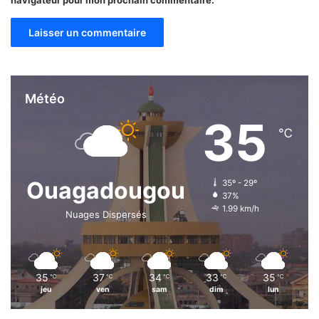
Météo
35
℃
Ouagadougou
35º - 29º
37%
1.99 km/h
Nuages Dispersés
35
37
34
33
35
℃
℃
℃
℃
℃
jeu
ven
sam
dim
lun