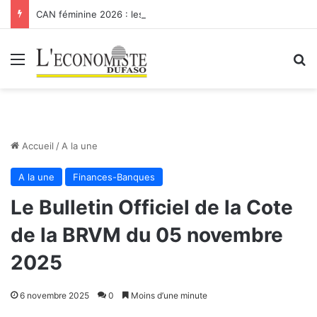
CAN féminine 2026 : les Etalons Dames quittent la compétition
Menu
R
Accueil
/
A la une
A la une
Finances-Banques
Le Bulletin Officiel de la Cote
de la BRVM du 05 novembre
2025
6 novembre 2025
0
Moins d’une minute