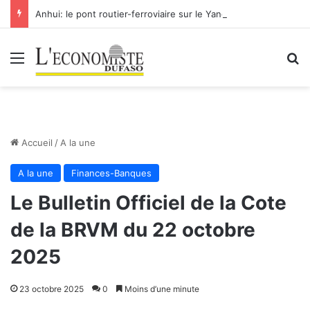
Anhui: le pont routier-ferroviaire sur le Yangtsé de Ma’anshan entre dans la phase finale en vue de sa mise en service
Menu
R
Accueil
/
A la une
A la une
Finances-Banques
Le Bulletin Officiel de la Cote
de la BRVM du 22 octobre
2025
23 octobre 2025
0
Moins d’une minute