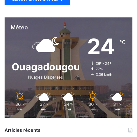
Météo
24
℃
Ouagadougou
36º - 24º
77%
3.06 km/h
Nuages Dispersés
36
37
34
36
31
℃
℃
℃
℃
℃
lun
mar
mer
jeu
ven
Articles récents