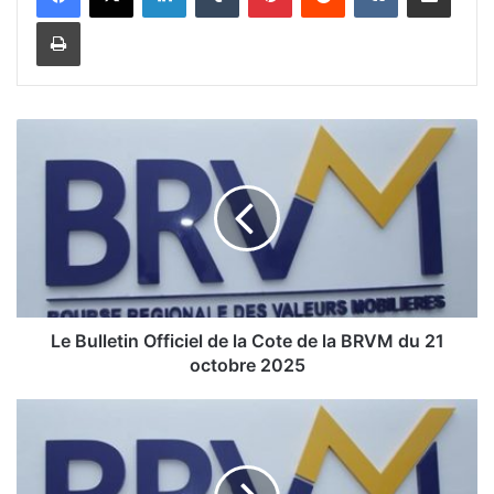
Imprimer
L
e
B
u
l
l
e
t
i
Le Bulletin Officiel de la Cote de la BRVM du 21
n
octobre 2025
O
f
L
f
e
i
c
B