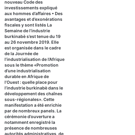
t
nouveau Code des
1
e
investissements expliqué
o
d
aux hommes d’affaires • Des
c
avantages et d’exonérations
e
fiscales y sont listés La
t
l
Semaine de l’industrie
o
a
burkinabè s’est tenue du 19
b
B
au 26 novembre 2019. Elle
r
R
est organisée dans le cadre
e
V
de la Journée de
2
M
l’industrialisation de l’Afrique
0
d
sous le thème «Promotion
2
u
d’une industrialisation
5
2
durable en Afrique de
l’Ouest : quelle place pour
3
l’industrie burkinabè dans le
o
développement des chaînes
c
sous-régionales». Cette
t
manifestation a été enrichie
o
par de nombreux panels. La
b
cérémonie d’ouverture a
r
notamment enregistré la
e
présence de nombreuses
2
autorités administratives, de