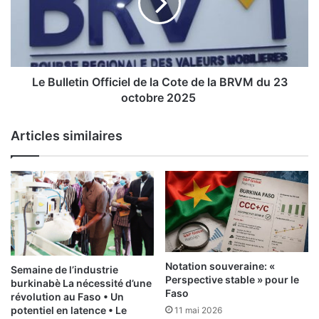
i
u
e
l
l
l
d
e
e
t
l
i
Le Bulletin Officiel de la Cote de la BRVM du 23
a
n
octobre 2025
C
O
o
f
Articles similaires
t
f
e
i
d
c
e
i
l
e
a
l
B
d
R
e
V
l
Notation souveraine: «
Semaine de l’industrie
M
a
Perspective stable » pour le
burkinabè La nécessité d’une
d
C
Faso
révolution au Faso • Un
u
o
potentiel en latence • Le
11 mai 2026
2