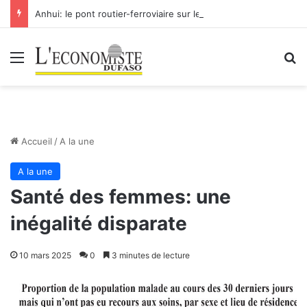
Anhui: le pont routier-ferroviaire sur le Yangtsé de Ma’anshan entre dans la phase finale en vue de sa mise en service
Menu
R
Accueil
/
A la une
A la une
Santé des femmes: une
inégalité disparate
10 mars 2025
0
3 minutes de lecture