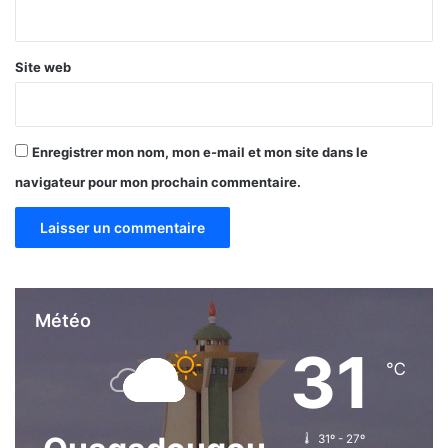
*
Site web
Enregistrer mon nom, mon e-mail et mon site dans le
navigateur pour mon prochain commentaire.
Météo
31
℃
31º - 27º