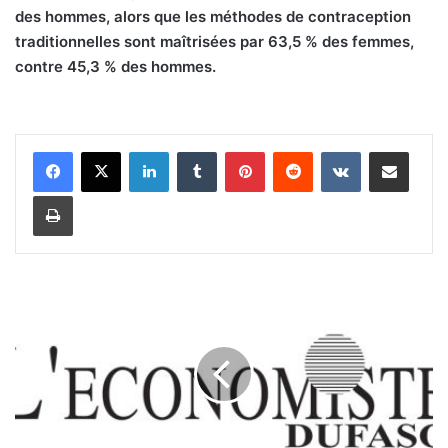
des hommes, alors que les méthodes de contraception
traditionnelles sont maîtrisées par 63,5 % des femmes,
contre 45,3 % des hommes.
Linkedin
Tumblr
Pinterest
Reddit
VKontakte
Partager par email
Imprimer
D
B
S
:
•
M
a
r