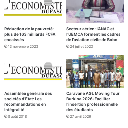
:
o
l
i
e
c
B
i
u
c
Réduction de la pauvreté:
Secteur aérien: l’ANAC et
r
e
plus de 163 milliards FCFA
l’UEMOA forment les cadres
k
q
encaissés
de l’aviation civile de Bobo
i
u
13 novembre 2023
24 juillet 2023
n
e
a
p
l
è
è
s
v
e
e
n
3
t
8
l
Assemblée générale des
Caravane AGL Moving Tour
,
sociétés d’Etat: Les
Burkina 2026: Faciliter
e
recommandations en
l’insertion professionnelle
5
s
intégralité
des étudiants
m
f
i
8 août 2018
27 avril 2026
e
l
m
l