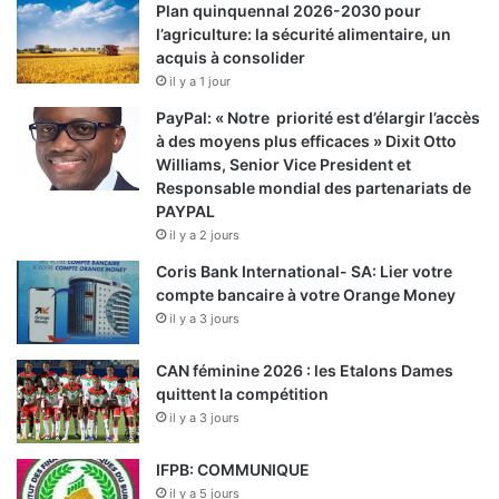
Plan quinquennal 2026-2030 pour
l’agriculture: la sécurité alimentaire, un
acquis à consolider
il y a 1 jour
PayPal: « Notre priorité est d’élargir l’accès
à des moyens plus efficaces » Dixit Otto
Williams, Senior Vice President et
Responsable mondial des partenariats de
PAYPAL
il y a 2 jours
Coris Bank International- SA: Lier votre
compte bancaire à votre Orange Money
il y a 3 jours
CAN féminine 2026 : les Etalons Dames
quittent la compétition
il y a 3 jours
IFPB: COMMUNIQUE
il y a 5 jours