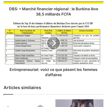
c
h
DBS: • Marché financier régional : le Burkina lève
é
38,5 milliards FCFA
f
i
E
n
n
a
t
n
r
c
e
i
p
e
r
r
e
r
n
é
e
Entrepreneuriat: voici ce que pèsent les femmes
g
u
d’affaires
i
r
o
i
Articles similaires
n
a
a
t
l
:
v