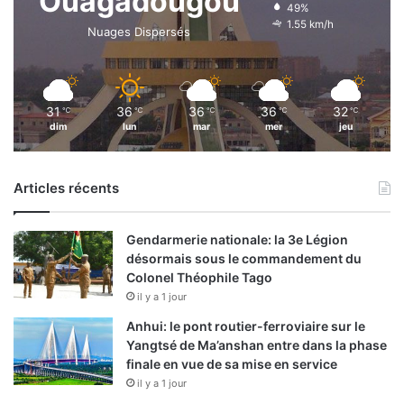
Ouagadougou
49%
1.55 km/h
Nuages Dispersés
31
36
36
36
32
℃
℃
℃
℃
℃
dim
lun
mar
mer
jeu
Articles récents
Gendarmerie nationale: la 3e Légion
désormais sous le commandement du
Colonel Théophile Tago
il y a 1 jour
Anhui: le pont routier-ferroviaire sur le
Yangtsé de Ma’anshan entre dans la phase
finale en vue de sa mise en service
il y a 1 jour