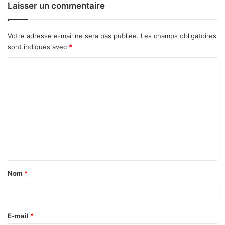
m
Laisser un commentaire
i
e
a
s
r
d
Votre adresse e-mail ne sera pas publiée.
Les champs obligatoires
d
’
sont indiqués avec
*
s
a
F
f
C
C
f
o
F
a
m
A
i
r
m
e
e
s
n
t
a
Nom
*
i
r
e
E-mail
*