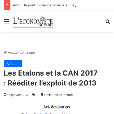
Anhui: le pont routier-ferroviaire sur le Yangtsé de Ma’anshan entre dans la phase finale en vue de sa mise en service
Menu
R
Accueil
/
A la une
A la une
Les Etalons et la CAN 2017
: Rééditer l’exploit de 2013
16 janvier 2017
0
4 minutes de lecture