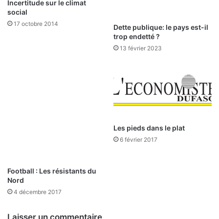
t
é
Incertitude sur le climat
a
f
social
l
i
17 octobre 2014
Dette publique: le pays est-il
o
n
trop endetté ?
n
a
13 février 2023
n
c
i
è
r
e
d
e
Les pieds dans le plat
s
6 février 2017
e
n
t
Football : Les résistants du
r
Nord
e
4 décembre 2017
p
r
Laisser un commentaire
i