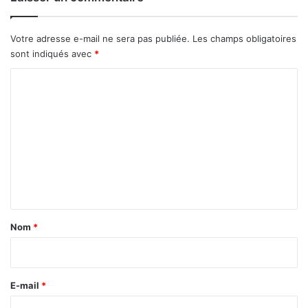
s
e
Votre adresse e-mail ne sera pas publiée.
Les champs obligatoires
s
sont indiqués avec
*
e
n
C
d
é
o
p
m
e
m
n
d
e
n
t
a
Nom
*
i
r
e
E-mail
*
*