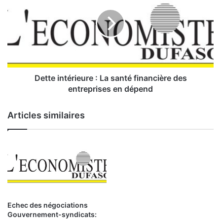
e
t
t
t
f
e
a
i
i
n
b
t
l
é
e
r
Dette intérieure : La santé financière des
s
i
entreprises en dépend
s
e
e
u
Articles similaires
s
r
d
e
e
:
c
h
L
a
a
q
s
u
a
e
n
Echec des négociations
E
t
Gouvernement-syndicats: