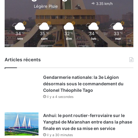
3.35 km/h
Légère Pluie
34
35
32
34
33
℃
℃
℃
℃
℃
ven
sam
dim
lun
mar
Articles récents
Gendarmerie nationale: la 3e Légion
désormais sous le commandement du
Colonel Théophile Tago
il y a 4 secondes
Anhui: le pont routier-ferroviaire sur le
Yangtsé de Ma’anshan entre dans la phase
finale en vue de sa mise en service
il y a 30 minutes
Plan quinquennal 2026-2030 pour