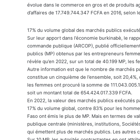
évolue dans le commerce en gros et de produits agric
d’affaires de 17.749.744.347 FCFA en 2016, selon le
17% du volume global des marchés publics exécut
Sur leur apport dans l’économie burkinabè, le rappor
commande publique (ARCOP), publié officiellement 
publics (MP) obtenus par les entrepreneurs femme
révèle qu’en 2022, sur un total de 40.199 MP, les
Autre information est que le nombre de marchés pu
constitue un cinquième de l’ensemble, soit 20,4%
les femmes ont procuré la somme de 111.043.005.
soit un montant total de 654.424.017.339 FCFA.
En 2022, la valeur des marchés publics exécutés p
17% du volume global, contre 83% pour les homme
Faso ont émis le plus de MP. Mais en termes de val
publique centrale (ministères, institutions, Sociét
qui émettent plus de marchés publics. Les autres c
Sur 10 MP, les autorités contractantes en ont attr