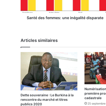
e
s
f
e
Santé des femmes: une inégalité disparate
m
m
e
s
Articles similaires
:
u
n
e
i
n
é
g
a
l
Numérisation
i
première prom
Dette souveraine : Le Burkina à la
t
cadastrale
rencontre du marché et titres
é
25 septembre
publics 2020