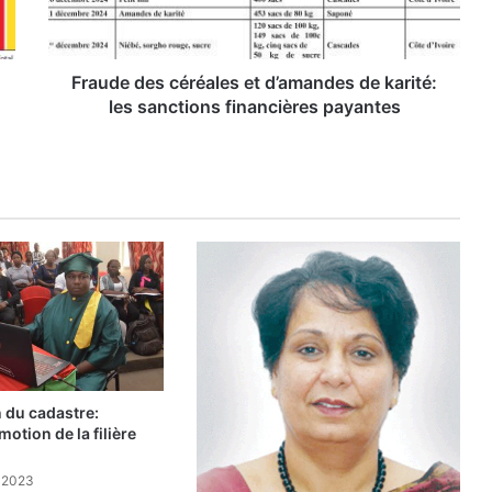
d
e
s
c
Fraude des céréales et d’amandes de karité:
é
les sanctions financières payantes
r
é
a
l
e
s
e
t
d
’
a
m
a
 du cadastre:
n
otion de la filière
d
e
 2023