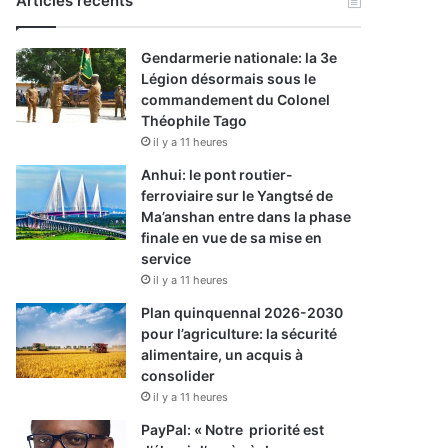
Articles récents
Gendarmerie nationale: la 3e
Légion désormais sous le
commandement du Colonel
Théophile Tago
il y a 11 heures
Anhui: le pont routier-
ferroviaire sur le Yangtsé de
Ma’anshan entre dans la phase
finale en vue de sa mise en
service
il y a 11 heures
Plan quinquennal 2026-2030
pour l’agriculture: la sécurité
alimentaire, un acquis à
consolider
il y a 11 heures
PayPal: « Notre priorité est