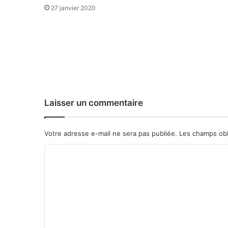
d
27 janvier 2020
i
s
p
a
r
a
t
e
Laisser un commentaire
Votre adresse e-mail ne sera pas publiée.
Les champs obl
C
o
m
m
e
n