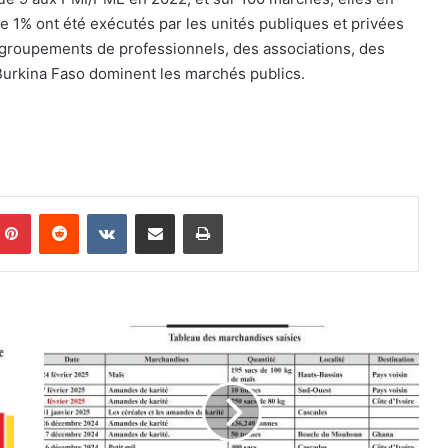
e 1% ont été exécutés par les unités publiques et privées
 groupements de professionnels, des associations, des
Burkina Faso dominent les marchés publics.
Pinterest
Reddit
VKontakte
Partager par email
Imprimer
F
r
a
u
d
e