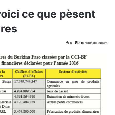
voici ce que pèsent
ires
0
3 minutes de lecture