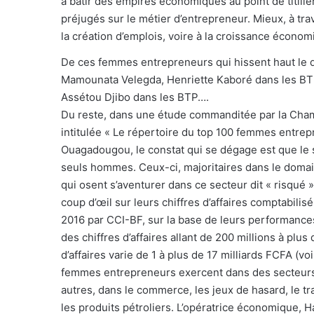
à bâtir des empires économiques au point de titiller
préjugés sur le métier d’entrepreneur. Mieux, à tr
la création d’emplois, voire à la croissance économ
De ces femmes entrepreneurs qui hissent haut le d
Mamounata Velegda, Henriette Kaboré dans les BTP,
Assétou Djibo dans les BTP….
Du reste, dans une étude commanditée par la Cham
intitulée « Le répertoire du top 100 femmes entrep
Ouagadougou, le constat qui se dégage est que le s
seuls hommes. Ceux-ci, majoritaires dans le domain
qui osent s’aventurer dans ce secteur dit « risqué ».
coup d’œil sur leurs chiffres d’affaires comptabilis
2016 par CCI-BF, sur la base de leurs performance
des chiffres d’affaires allant de 200 millions à plus 
d’affaires varie de 1 à plus de 17 milliards FCFA (vo
femmes entrepreneurs exercent dans des secteurs d’a
autres, dans le commerce, les jeux de hasard, le 
les produits pétroliers. L’opératrice économique,