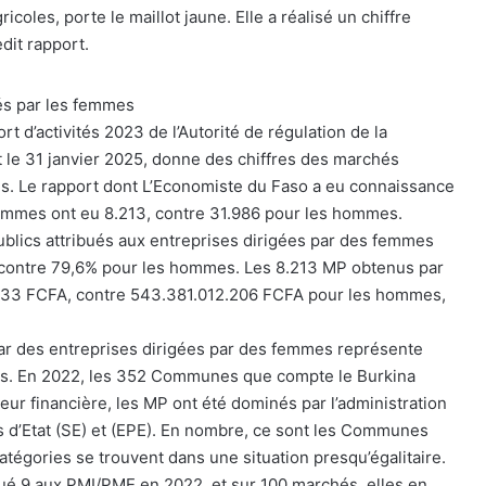
oles, porte le maillot jaune. Elle a réalisé un chiffre
dit rapport.
és par les femmes
t d’activités 2023 de l’Autorité de régulation de la
le 31 janvier 2025, donne des chiffres des marchés
s. Le rapport dont L’Economiste du Faso a eu connaissance
 femmes ont eu 8.213, contre 31.986 pour les hommes.
blics attribués aux entreprises dirigées par des femmes
, contre 79,6% pour les hommes. Les 8.213 MP obtenus par
133 FCFA, contre 543.381.012.206 FCFA pour les hommes,
ar des entreprises dirigées par des femmes représente
s. En 2022, les 352 Communes que compte le Burkina
eur financière, les MP ont été dominés par l’administration
és d’Etat (SE) et (EPE). En nombre, ce sont les Communes
atégories se trouvent dans une situation presqu’égalitaire.
ibué 9 aux PMI/PME en 2022, et sur 100 marchés, elles en