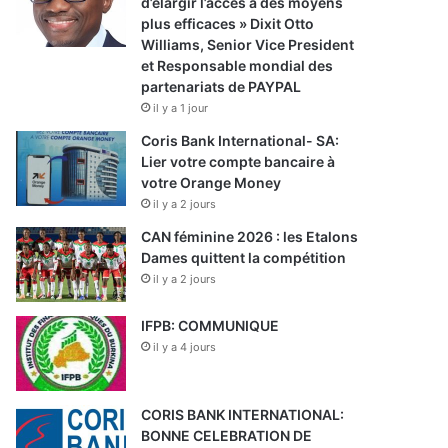
d’élargir l’accès à des moyens
plus efficaces » Dixit Otto
Williams, Senior Vice President
et Responsable mondial des
partenariats de PAYPAL
il y a 1 jour
Coris Bank International- SA:
Lier votre compte bancaire à
votre Orange Money
il y a 2 jours
CAN féminine 2026 : les Etalons
Dames quittent la compétition
il y a 2 jours
IFPB: COMMUNIQUE
il y a 4 jours
CORIS BANK INTERNATIONAL:
BONNE CELEBRATION DE