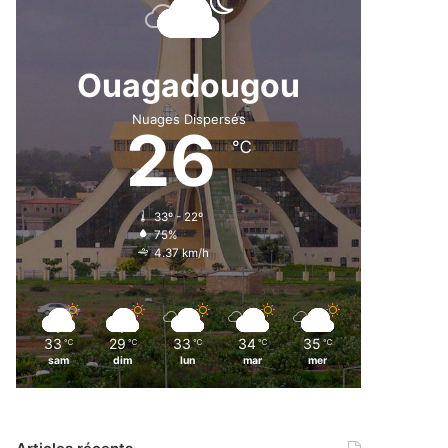
Ouagadougou
Nuages Dispersés
26
℃
33º - 22º
75%
4.37 km/h
33
29
33
34
35
℃
℃
℃
℃
℃
sam
dim
lun
mar
mer