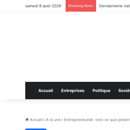
samedi 8 août 2026
Breaking News
Anhui: le pont ro
Accueil
Entreprises
Politique
Socié
Accueil
/
A la une
/
Entrepreneuriat: voici ce que pèsen