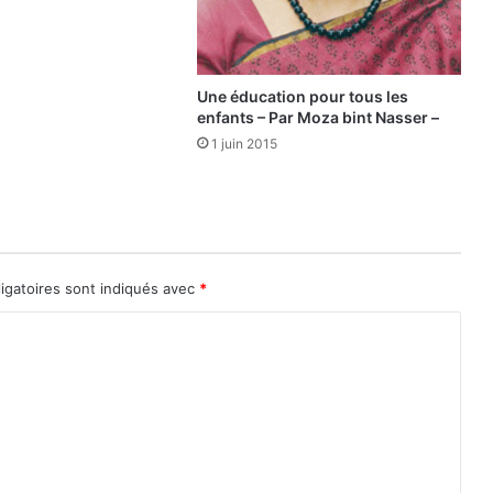
s
d
e
k
Une éducation pour tous les
a
enfants – Par Moza bint Nasser –
r
i
1 juin 2015
t
é
:
l
e
s
igatoires sont indiqués avec
*
s
a
n
c
t
i
o
n
s