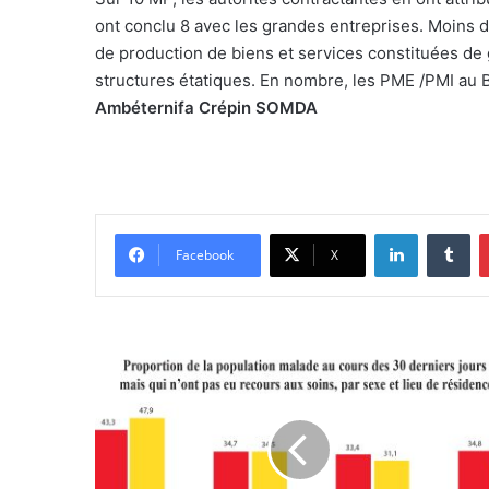
ont conclu 8 avec les grandes entreprises. Moins d
de production de biens et services constituées de
structures étatiques. En nombre, les PME /PMI au 
Ambéternifa Crépin SOMDA
Linkedin
Tumblr
Facebook
X
S
a
n
t
é
d