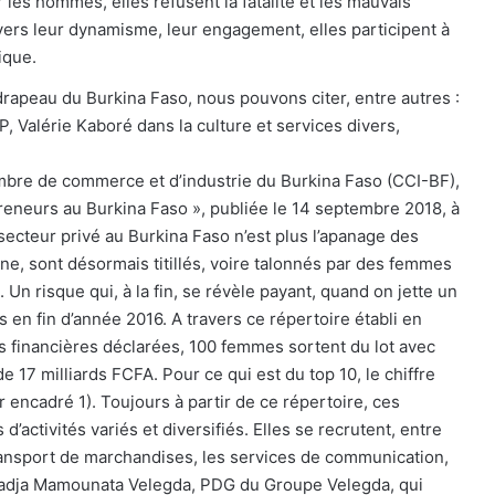
 les hommes, elles refusent la fatalité et les mauvais
avers leur dynamisme, leur engagement, elles participent à
ique.
rapeau du Burkina Faso, nous pouvons citer, entre autres :
 Valérie Kaboré dans la culture et services divers,
bre de commerce et d’industrie du Burkina Faso (CCI-BF),
reneurs au Burkina Faso », publiée le 14 septembre 2018, à
ecteur privé au Burkina Faso n’est plus l’apanage des
e, sont désormais titillés, voire talonnés par des femmes
 Un risque qui, à la fin, se révèle payant, quand on jette un
és en fin d’année 2016. A travers ce répertoire établi en
s financières déclarées, 100 femmes sortent du lot avec
de 17 milliards FCFA. Pour ce qui est du top 10, le chiffre
ir encadré 1). Toujours à partir de ce répertoire, ces
ctivités variés et diversifiés. Elles se recrutent, entre
transport de marchandises, les services de communication,
 Hadja Mamounata Velegda, PDG du Groupe Velegda, qui