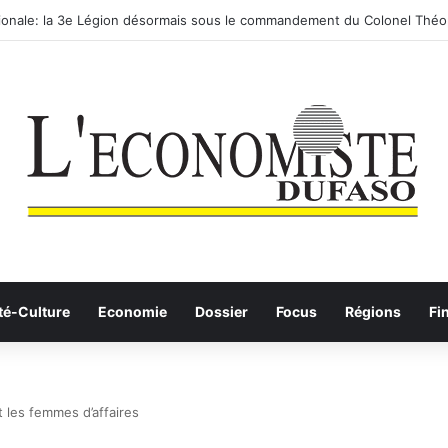
utier-ferroviaire sur le Yangtsé de Ma’anshan entre dans la phase final
té-Culture
Economie
Dossier
Focus
Régions
Fi
t les femmes d’affaires