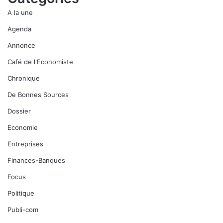
d
A la une
i
a
Agenda
t
Annonce
i
o
Café de l'Economiste
n
Chronique
f
i
De Bonnes Sources
n
a
Dossier
n
Economie
c
i
Entreprises
è
Finances-Banques
r
e
Focus
(
Politique
S
A
Publi-com
2