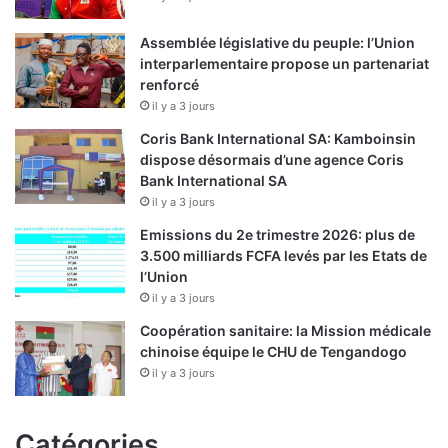
i
n
Assemblée législative du peuple: l’Union
g
interparlementaire propose un partenariat
é
renforcé
n
il y a 3 jours
i
Coris Bank International SA: Kamboinsin
e
dispose désormais d’une agence Coris
r
Bank International SA
i
il y a 3 jours
e
e
Emissions du 2e trimestre 2026: plus de
t
3.500 milliards FCFA levés par les Etats de
d
l’Union
’
il y a 3 jours
i
Coopération sanitaire: la Mission médicale
n
chinoise équipe le CHU de Tengandogo
t
il y a 3 jours
e
r
m
Catégories
é