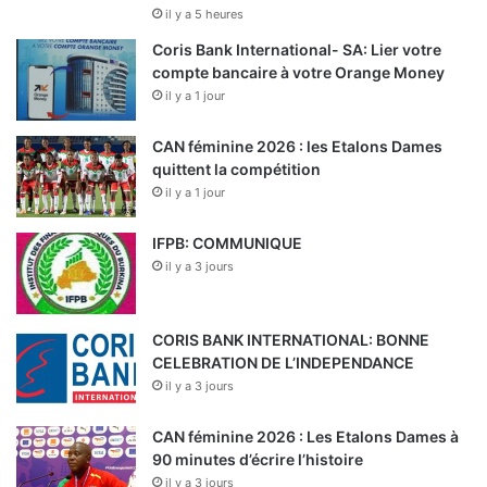
d
il y a 5 heures
e
Coris Bank International- SA: Lier votre
l
compte bancaire à votre Orange Money
a
S
il y a 1 jour
o
c
CAN féminine 2026 : les Etalons Dames
i
quittent la compétition
é
il y a 1 jour
t
é
IFPB: COMMUNIQUE
a
il y a 3 jours
f
r
i
CORIS BANK INTERNATIONAL: BONNE
c
CELEBRATION DE L’INDEPENDANCE
a
il y a 3 jours
i
n
CAN féminine 2026 : Les Etalons Dames à
e
90 minutes d’écrire l’histoire
d
’
il y a 3 jours