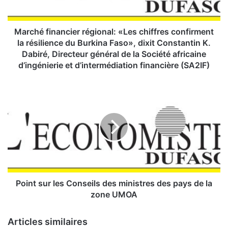
i
n
a
Marché financier régional: «Les chiffres confirment
n
la résilience du Burkina Faso», dixit Constantin K.
c
Dabiré, Directeur général de la Société africaine
i
d’ingénierie et d’intermédiation financière (SA2IF)
e
r
P
r
o
é
i
g
n
i
t
o
s
n
u
a
r
l
l
:
e
Point sur les Conseils des ministres des pays de la
«
s
zone UMOA
L
C
e
o
Articles similaires
s
n