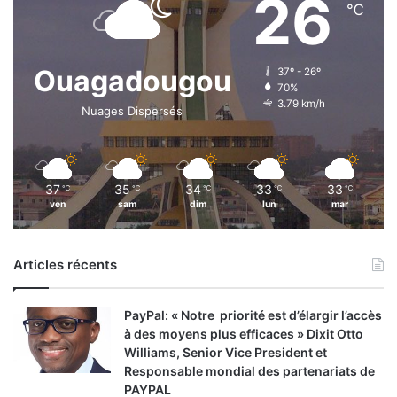
26
℃
b
i
r
é
Ouagadougou
37º - 26º
,
70%
D
3.79 km/h
Nuages Dispersés
i
r
e
c
37
35
34
33
33
℃
℃
℃
℃
℃
t
ven
sam
dim
lun
mar
e
u
r
Articles récents
g
é
n
PayPal: « Notre priorité est d’élargir l’accès
é
à des moyens plus efficaces » Dixit Otto
r
Williams, Senior Vice President et
a
Responsable mondial des partenariats de
l
PAYPAL