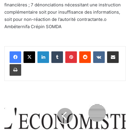
financières ; 7 dénonciations nécessitant une instruction
complémentaire soit pour insuffisance des informations,
soit pour non-réaction de l’autorité contractante.o
Ambéternifa Crépin SOMDA
Linkedin
Tumblr
Pinterest
Reddit
VKontakte
Partager par email
Imprimer
M
a
r
c
h
é
f