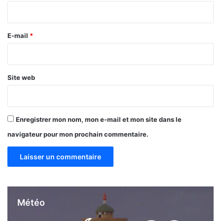
i
»
,
r
d
e
E-mail
*
i
*
x
i
t
Site web
C
o
n
s
Enregistrer mon nom, mon e-mail et mon site dans le
t
a
navigateur pour mon prochain commentaire.
n
t
i
n
K
.
Météo
D
a