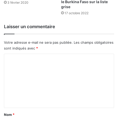
é
le Burkina Faso sur la liste
a
3 février 2020
s
grise
y
i
s
17 octobre 2022
l
d
i
e
Laisser un commentaire
e
l
n
a
c
z
Votre adresse e-mail ne sera pas publiée.
Les champs obligatoires
e
o
sont indiqués avec
*
d
n
u
e
C
B
U
o
u
M
r
m
O
k
A
m
i
e
n
a
n
F
t
a
s
a
Nom
*
o