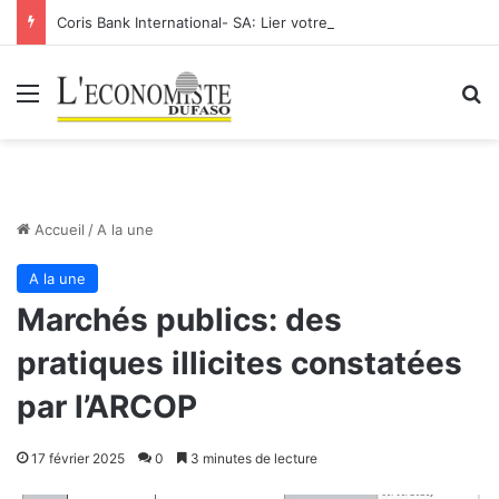
Coris Bank International- SA: Lier votre compte bancaire à votre Orange Money
Menu
R
Accueil
/
A la une
A la une
Marchés publics: des
pratiques illicites constatées
par l’ARCOP
17 février 2025
0
3 minutes de lecture