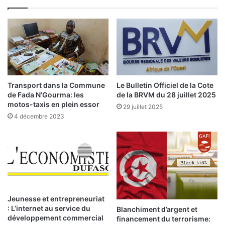
c
s
h
e
i
i
f
l
f
s
r
d
e
e
s
s
Transport dans la Commune
Le Bulletin Officiel de la Cote
c
m
de Fada N’Gourma: les
de la BRVM du 28 juillet 2025
o
i
motos-taxis en plein essor
29 juillet 2025
n
n
4 décembre 2023
f
i
i
s
r
t
m
r
e
e
n
s
t
d
l
e
Jeunesse et entrepreneuriat
a
: L’internet au service du
s
Blanchiment d’argent et
r
développement commercial
p
financement du terrorisme: