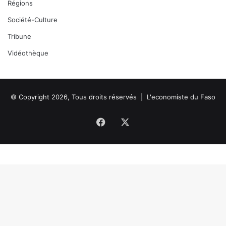
I
Régions
F
Société-Culture
)
Tribune
Vidéothèque
© Copyright 2026, Tous droits réservés |
L'economiste du Faso
Facebook
X