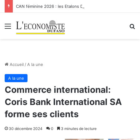
CAN féminine 2026 : les Etalons Dames quittent la compétition
Menu
R
Accueil
/
A la une
A la une
Commerce international:
Coris Bank International SA
forme ses clients
30 décembre 2024
0
3 minutes de lecture