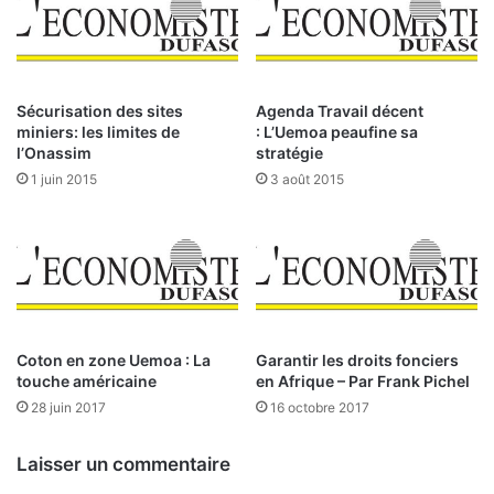
l
p
o
a
p
t
p
r
e
o
Sécurisation des sites
Agenda Travail décent
m
n
miniers: les limites de
: L’Uemoa peaufine sa
e
a
l’Onassim
stratégie
n
t
1 juin 2015
3 août 2015
t
d
:
u
3
C
0
e
0
n
m
t
i
r
l
e
Coton en zone Uemoa : La
Garantir les droits fonciers
l
touche américaine
en Afrique – Par Frank Pichel
:
i
H
28 juin 2017
16 octobre 2017
a
a
r
m
Laisser un commentaire
d
a
s