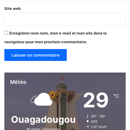
t
r
Site web
s
é
i
s
m
i
p
d
Enregistrer mon nom, mon e-mail et mon site dans le
a
e
c
n
navigateur pour mon prochain commentaire.
t
t
a
n
t
s
Météo
29
℃
Ouagadougou
35º - 29º
59%
2.87 km/h
Nuages Dispersés