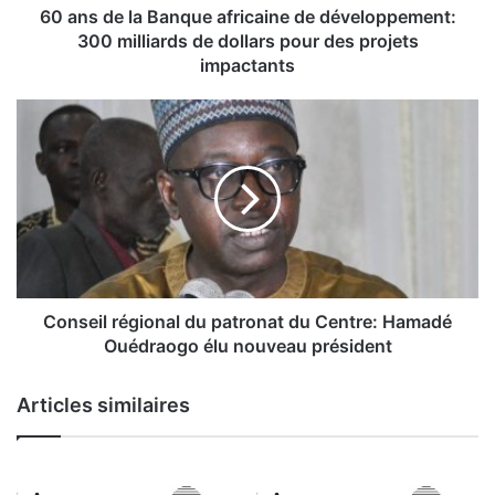
B
60 ans de la Banque africaine de développement:
a
300 milliards de dollars pour des projets
n
impactants
q
u
C
e
o
a
n
f
s
r
e
i
i
c
l
a
r
i
é
n
g
Conseil régional du patronat du Centre: Hamadé
e
i
Ouédraogo élu nouveau président
d
o
e
n
Articles similaires
d
a
é
l
v
d
e
u