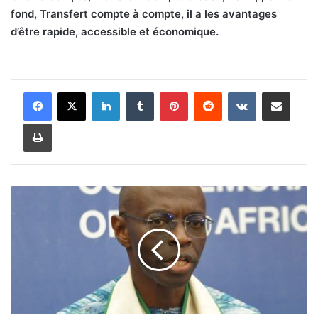
fond, Transfert compte à compte, il a les avantages
d’être rapide, accessible et économique.
Linkedin
Tumblr
Pinterest
Reddit
VKontakte
Partager par email
Imprimer
6
0
a
n
s
d
e
l
a