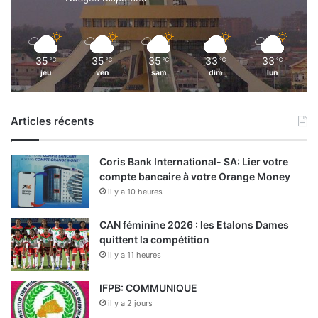
35
35
35
33
33
℃
℃
℃
℃
℃
jeu
ven
sam
dim
lun
Articles récents
Coris Bank International- SA: Lier votre
compte bancaire à votre Orange Money
il y a 10 heures
CAN féminine 2026 : les Etalons Dames
quittent la compétition
il y a 11 heures
IFPB: COMMUNIQUE
il y a 2 jours