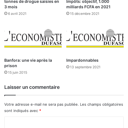
tonnes de drogue saisies en
Impôts: objectif, 1.000
é
a
3 mois
milliards FCFA en 2021
n
m
6 avril 2021
15 décembre 2021
é
b
f
e
i
n
c
t
i
a
i
r
Banfora: une vie après la
Impardonnables
e
prison
13 septembre 2021
s
15 juin 2015
:
Q
Laisser un commentaire
u
e
l
Votre adresse e-mail ne sera pas publiée.
Les champs obligatoires
e
sont indiqués avec
*
s
t
C
l