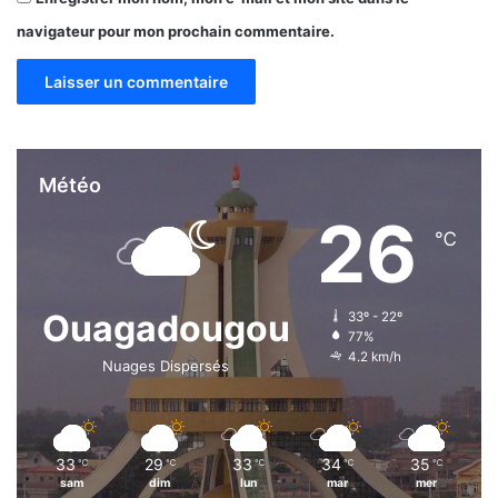
?
navigateur pour mon prochain commentaire.
Météo
26
℃
Ouagadougou
33º - 22º
77%
4.2 km/h
Nuages Dispersés
33
29
33
34
35
℃
℃
℃
℃
℃
sam
dim
lun
mar
mer