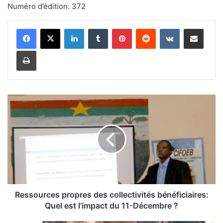
Numéro d’édition: 372
Linkedin
Tumblr
Pinterest
Reddit
VKontakte
Partager par email
Imprimer
R
e
s
s
o
u
r
c
e
s
Ressources propres des collectivités bénéficiaires:
p
Quel est l’impact du 11-Décembre ?
r