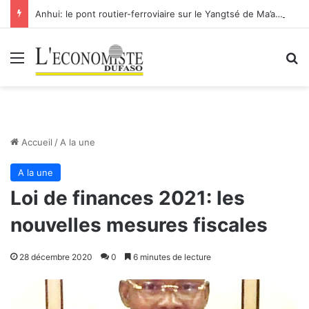
Anhui: le pont routier-ferroviaire sur le Yangtsé de Ma’anshan entre dans la phase finale en vue de sa mise en service
Menu
R
Accueil
/
A la une
A la une
Loi de finances 2021: les
nouvelles mesures fiscales
28 décembre 2020
0
6 minutes de lecture