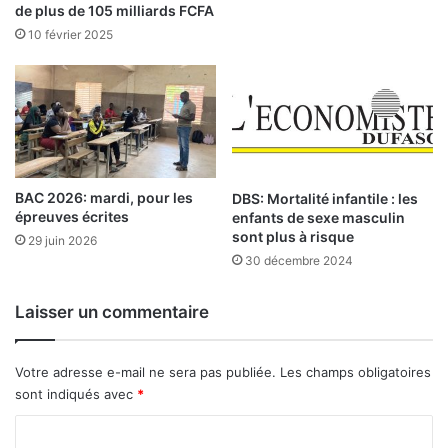
a
e
de plus de 105 milliards FCFA
l
n
10 février 2025
g
t
r
l
é
e
d
s
e
é
s
c
b
h
a
BAC 2026: mardi, pour les
DBS: Mortalité infantile : les
a
épreuves écrites
enfants de sexe masculin
i
n
sont plus à risque
s
g
29 juin 2026
s
30 décembre 2024
e
e
s
s
à
Laisser un commentaire
n
l
o
a
t
B
Votre adresse e-mail ne sera pas publiée.
Les champs obligatoires
a
R
sont indiqués avec
*
b
V
l
M
C
e