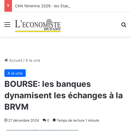
CAN féminine 2026 : les Etalons Dames quittent la compétition
Menu
R
Accueil
/
A la une
A la une
BOURSE: les banques
dynamisent les échanges à la
BRVM
27 décembre 2024
0
Temps de lecture 1 minute