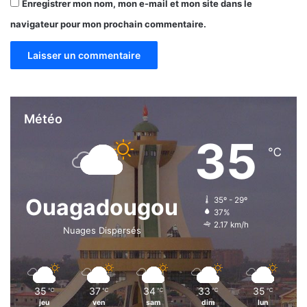
Enregistrer mon nom, mon e-mail et mon site dans le
navigateur pour mon prochain commentaire.
Météo
35
℃
Ouagadougou
35º - 29º
37%
2.17 km/h
Nuages Dispersés
35
37
34
33
35
℃
℃
℃
℃
℃
jeu
ven
sam
dim
lun