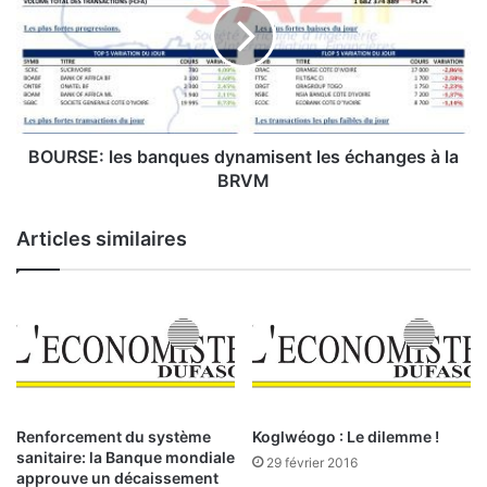
e
R
d
S
a
E
n
:
s
l
l
e
e
s
BOURSE: les banques dynamisent les échanges à la
s
b
BRVM
t
a
r
n
Articles similaires
a
q
n
u
s
e
a
s
c
d
t
y
i
n
o
a
n
m
Renforcement du système
Koglwéogo : Le dilemme !
s
i
sanitaire: la Banque mondiale
29 février 2016
m
s
approuve un décaissement