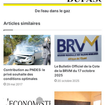
a
d
h
a
e
n
De l’eau dans le gaz
l
s
:
l
Articles similaires
e
P
g
o
a
u
z
r
u
n
e
s
Le Bulletin Officiel de la Cote
y
Contribution au PNDES: le
de la BRVM du 17 octobre
n
privé souhaite des
2025
conditions optimales
e
20 octobre 2025
r
29 mai 2017
g
i
e
a