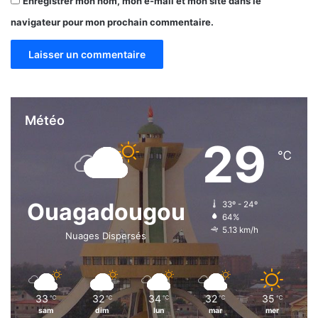
Enregistrer mon nom, mon e-mail et mon site dans le
navigateur pour mon prochain commentaire.
Météo
29
℃
Ouagadougou
33º - 24º
64%
5.13 km/h
Nuages Dispersés
33
32
34
32
35
℃
℃
℃
℃
℃
sam
dim
lun
mar
mer