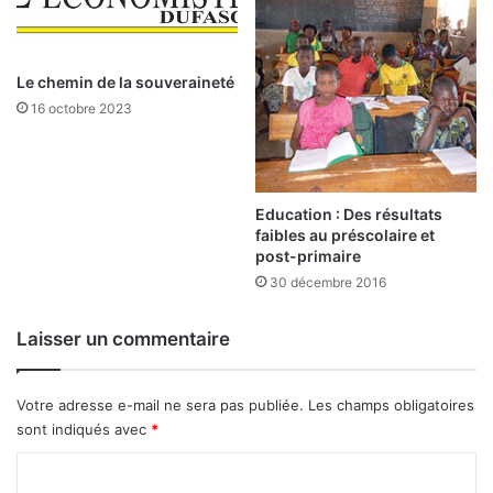
v
e
c
Le chemin de la souveraineté
l
e
16 octobre 2023
s
a
u
t
Education : Des résultats
r
faibles au préscolaire et
e
post-primaire
s
30 décembre 2016
p
r
Laisser un commentaire
o
j
e
Votre adresse e-mail ne sera pas publiée.
Les champs obligatoires
t
sont indiqués avec
*
s
d
C
e