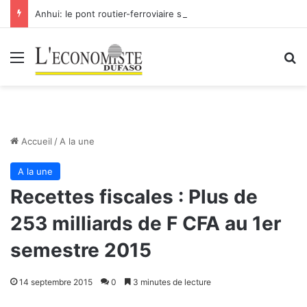
Anhui: le pont routier-ferroviaire sur le Yangtsé de Ma’anshan entre dans la phase finale en vue de sa mise en service
Menu
R
Accueil
/
A la une
A la une
Recettes fiscales : Plus de
253 milliards de F CFA au 1er
semestre 2015
14 septembre 2015
0
3 minutes de lecture