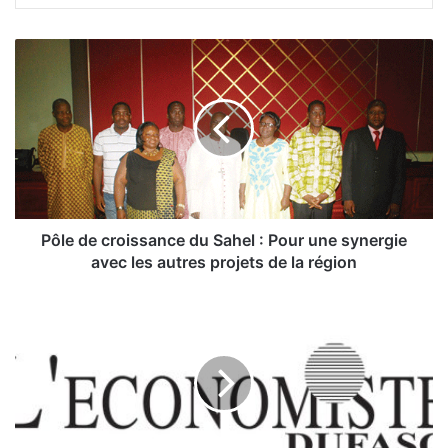
P
ô
l
e
d
e
c
r
o
i
Pôle de croissance du Sahel : Pour une synergie
s
avec les autres projets de la région
s
a
D
n
e
c
l
e
’
d
e
u
a
S
u