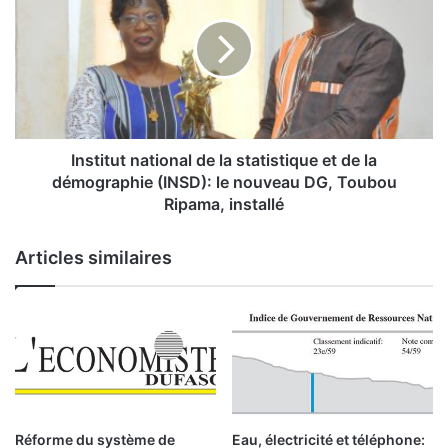
a
s
l
t
e
i
d
t
e
u
l
t
’
n
E
a
Institut national de la statistique et de la
N
t
démographie (INSD): le nouveau DG, Toubou
A
i
Ripama, installé
R
o
E
n
Articles similaires
F
a
:
l
A
d
d
e
a
l
m
a
a
s
B
t
a
a
Eau, électricité et téléphone:
Réforme du système de