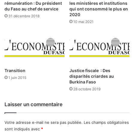
d
t
les ministères et institutions
rémunération : Du président
o
i
qui ont consommé le plus en
du Faso au chef de service
l
s
2020
31 décembre 2018
o
t
10 mai 2021
p
i
a
q
s
u
s
e
e
e
l
t
e
d
f
e
Transition
Justice fiscale : Des
l
disparités criardes au
l
1 juin 2015
Burkina Faso
a
a
m
d
28 octobre 2019
b
é
e
m
Laisser un commentaire
a
o
u
g
à
r
Votre adresse e-mail ne sera pas publiée.
Les champs obligatoires
B
a
sont indiqués avec
*
a
p