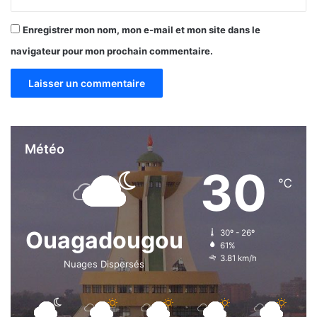
,
T
Enregistrer mon nom, mon e-mail et mon site dans le
o
navigateur pour mon prochain commentaire.
u
b
o
u
R
i
p
Météo
a
30
m
℃
a
,
i
n
Ouagadougou
30º - 26º
s
61%
3.81 km/h
t
Nuages Dispersés
a
l
l