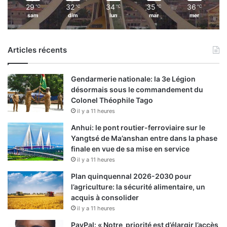
é
29
32
34
35
36
℃
℃
℃
℃
℃
sam
dim
lun
mar
mer
Articles récents
Gendarmerie nationale: la 3e Légion
désormais sous le commandement du
Colonel Théophile Tago
il y a 11 heures
Anhui: le pont routier-ferroviaire sur le
Yangtsé de Ma’anshan entre dans la phase
finale en vue de sa mise en service
il y a 11 heures
Plan quinquennal 2026-2030 pour
l’agriculture: la sécurité alimentaire, un
acquis à consolider
il y a 11 heures
PayPal: « Notre priorité est d’élargir l’accès