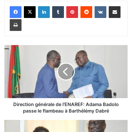
Linkedin
Tumblr
Pinterest
Reddit
VKontakte
Partager par email
Imprimer
D
i
r
e
c
t
i
o
n
g
Direction générale de l’ENAREF: Adama Badolo
é
passe le flambeau à Barthélémy Dabré
n
é
I
r
n