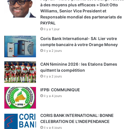
à des moyens plus efficaces » Dixit Otto
Williams, Senior Vice President et
Responsable mondial des partenariats de
PAYPAL
il y a 1 jour
Coris Bank International- SA: Lier votre
compte bancaire à votre Orange Money
il y a 2 jours
CAN féminine 2026 : les Etalons Dames
quittent la compétition
il y a 2 jours
IFPB: COMMUNIQUE
il y a 4 jours
CORIS BANK INTERNATIONAL: BONNE
CELEBRATION DE L’INDEPENDANCE
il y a 4 jours