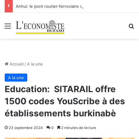
Anhui: le pont routier-ferroviaire sur le Yangtsé de Ma’anshan entre dans la phase finale en vue de sa mise en service
Menu
R
Accueil
/
A la une
A la une
Education: SITARAIL offre
1500 codes YouScribe à des
établissements burkinabè
23 septembre 2024
0
2 minutes de lecture