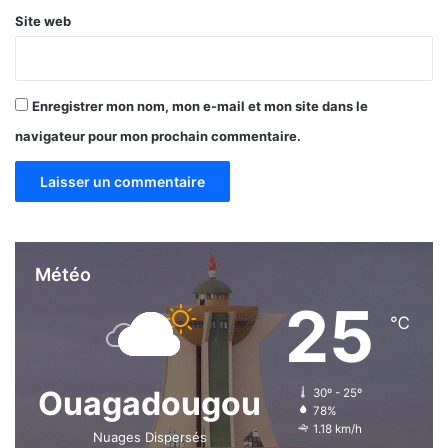
s
Site web
o
u
h
a
Enregistrer mon nom, mon e-mail et mon site dans le
i
t
navigateur pour mon prochain commentaire.
e
d
e
s
m
e
Météo
s
u
25
℃
r
e
s
e
Ouagadougou
30º - 25º
x
78%
c
1.18 km/h
Nuages Dispersés