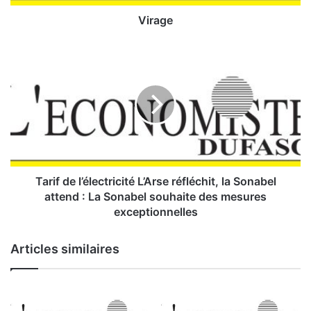
Virage
T
a
r
i
f
d
e
l
’
é
Tarif de l’électricité L’Arse réfléchit, la Sonabel
l
attend : La Sonabel souhaite des mesures
e
exceptionnelles
c
t
Articles similaires
r
i
c
i