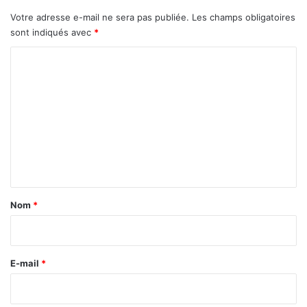
n
Votre adresse e-mail ne sera pas publiée.
Les champs obligatoires
a
sont indiqués avec
*
b
e
C
l
o
a
t
m
t
m
e
e
n
d
n
:
t
L
a
a
Nom
*
S
i
o
n
r
a
e
E-mail
*
b
*
e
l