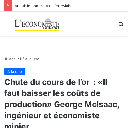
Anhui: le pont routier-ferroviaire sur le Yangtsé de Ma’anshan entre dans la phase finale en vue de sa mise en service
Menu
R
Accueil
/
A la une
A la une
Chute du cours de l’or : «Il
faut baisser les coûts de
production» George McIsaac,
ingénieur et économiste
minier