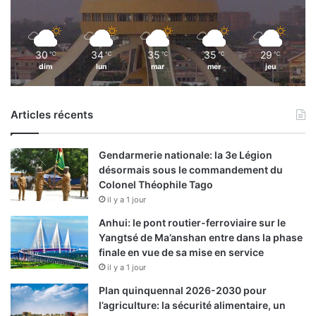
e
p
t
i
30
34
35
35
29
℃
℃
℃
℃
℃
o
dim
lun
mar
mer
jeu
n
n
e
Articles récents
l
l
e
Gendarmerie nationale: la 3e Légion
s
désormais sous le commandement du
Colonel Théophile Tago
il y a 1 jour
Anhui: le pont routier-ferroviaire sur le
Yangtsé de Ma’anshan entre dans la phase
finale en vue de sa mise en service
il y a 1 jour
Plan quinquennal 2026-2030 pour
l’agriculture: la sécurité alimentaire, un