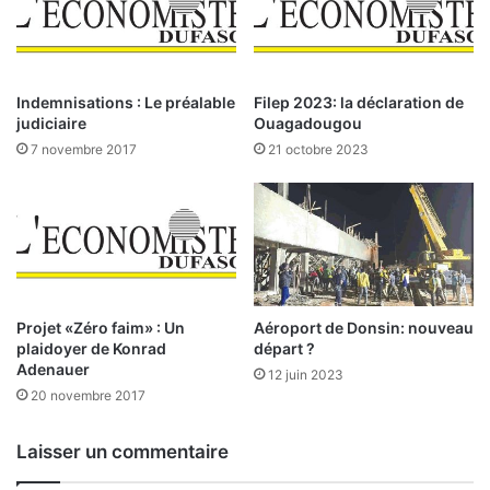
t
é
L
’
A
Indemnisations : Le préalable
Filep 2023: la déclaration de
r
judiciaire
Ouagadougou
s
7 novembre 2017
21 octobre 2023
e
r
é
f
l
é
c
h
Projet «Zéro faim» : Un
Aéroport de Donsin: nouveau
i
plaidoyer de Konrad
départ ?
t
Adenauer
12 juin 2023
,
20 novembre 2017
l
a
Laisser un commentaire
S
o