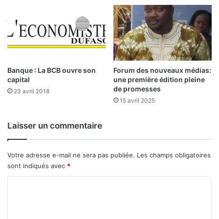
o
a
n
n
e
s
U
l
E
e
M
r
O
o
Banque : La BCB ouvre son
Forum des nouveaux médias:
A
u
capital
une première édition pleine
g
de promesses
23 avril 2018
e
15 avril 2025
,
m
Laisser un commentaire
a
r
d
Votre adresse e-mail ne sera pas publiée.
Les champs obligatoires
i
sont indiqués avec
*
C
o
m