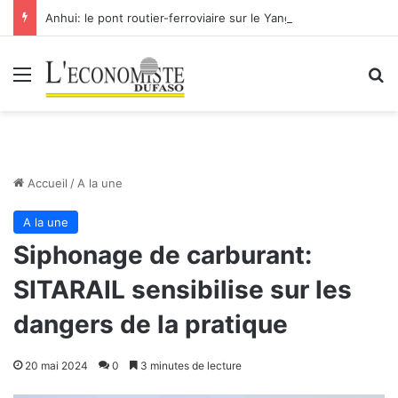
Anhui: le pont routier-ferroviaire sur le Yangtsé de Ma’anshan entre dans la phase finale en vue de sa mise en service
Menu
R
Accueil
/
A la une
A la une
Siphonage de carburant:
SITARAIL sensibilise sur les
dangers de la pratique
20 mai 2024
0
3 minutes de lecture