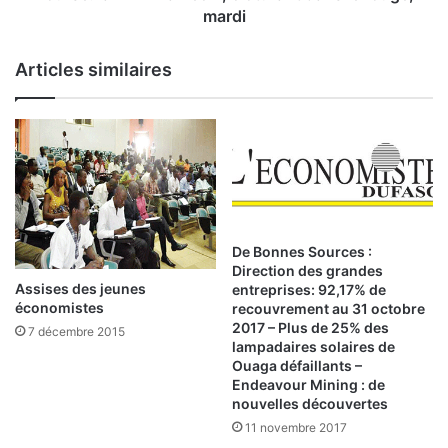
m
R
mardi
i
V
n
M
Articles similaires
i
a
s
f
t
l
r
é
e
c
s
h
d
i
e
,
s
c
De Bonnes Sources :
p
l
Direction des grandes
a
ô
Assises des jeunes
entreprises: 92,17% de
y
économistes
t
recouvrement au 31 octobre
s
2017 – Plus de 25% des
u
7 décembre 2015
lampadaires solaires de
d
r
Ouaga défaillants –
e
a
Endeavour Mining : de
l
n
nouvelles découvertes
a
t
11 novembre 2017
z
d