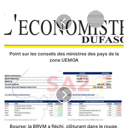
o
i
n
t
s
u
r
l
e
Point sur les conseils des ministres des pays de la
s
zone UEMOA
c
o
B
n
o
s
u
e
r
i
s
l
e
s
:
d
l
e
a
s
B
Bourse: la BRVM a fléchi, clôturant dans le rouge,