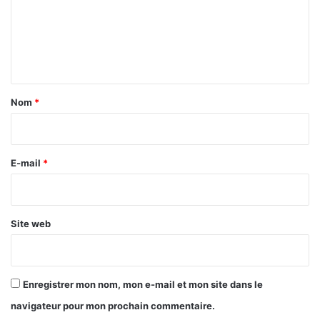
m
e
n
t
a
Nom
*
i
r
e
E-mail
*
*
Site web
Enregistrer mon nom, mon e-mail et mon site dans le
navigateur pour mon prochain commentaire.