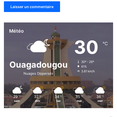
Météo
30
℃
Ouagadougou
30º - 26º
61%
3.81 km/h
Nuages Dispersés
29
32
34
35
36
℃
℃
℃
℃
℃
sam
dim
lun
mar
mer