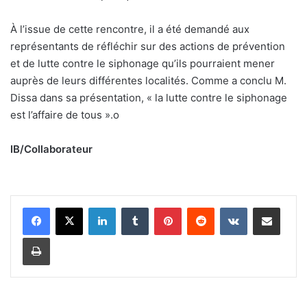
À l’issue de cette rencontre, il a été demandé aux
représentants de réfléchir sur des actions de prévention
et de lutte contre le siphonage qu’ils pourraient mener
auprès de leurs différentes localités. Comme a conclu M.
Dissa dans sa présentation, « la lutte contre le siphonage
est l’affaire de tous ».
o
IB/Collaborateur
Linkedin
Tumblr
Pinterest
Reddit
VKontakte
Partager par email
Imprimer
P