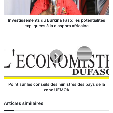
i
s
s
e
Investissements du Burkina Faso: les potentialités
m
expliquées à la diaspora africaine
e
n
P
t
o
s
i
d
n
u
t
B
s
u
u
r
r
k
l
i
e
Point sur les conseils des ministres des pays de la
n
s
zone UEMOA
a
c
F
o
Articles similaires
a
n
s
s