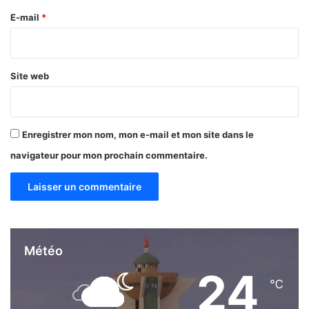
c
e
E-mail
*
a
*
i
n
e
Site web
Enregistrer mon nom, mon e-mail et mon site dans le
navigateur pour mon prochain commentaire.
Météo
24
℃