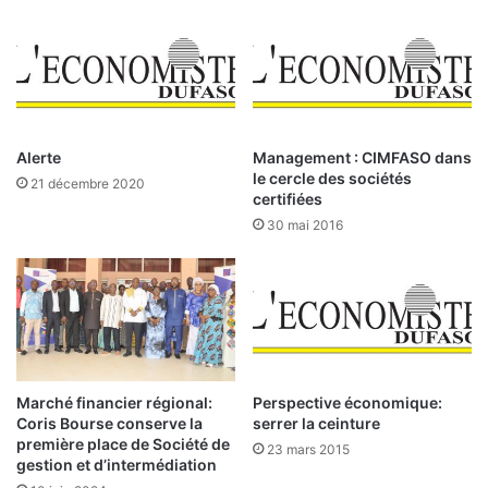
o
e
:
i
l
l
e
s
s
d
p
e
o
s
Alerte
Management : CIMFASO dans
t
m
le cercle des sociétés
21 décembre 2020
e
i
certifiées
n
n
30 mai 2016
t
i
i
s
a
t
l
r
i
e
t
s
é
d
s
e
Marché financier régional:
Perspective économique:
e
Coris Bourse conserve la
serrer la ceinture
s
première place de Société de
x
p
23 mars 2015
gestion et d’intermédiation
p
a