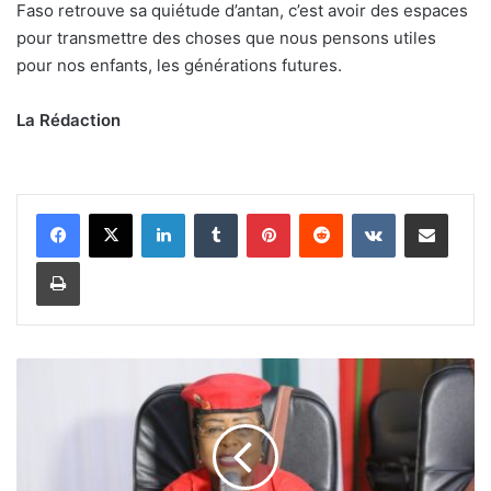
Faso retrouve sa quiétude d’antan, c’est avoir des espaces
pour transmettre des choses que nous pensons utiles
pour nos enfants, les générations futures.
La Rédaction
Linkedin
Tumblr
Pinterest
Reddit
VKontakte
Partager par email
Imprimer
I
n
v
e
s
t