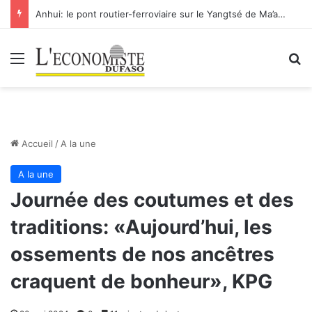
Anhui: le pont routier-ferroviaire sur le Yangtsé de Ma’anshan entre dans la phase finale en vue de sa mise en service
Menu
R
Accueil
/
A la une
A la une
Journée des coutumes et des
traditions: «Aujourd’hui, les
ossements de nos ancêtres
craquent de bonheur», KPG