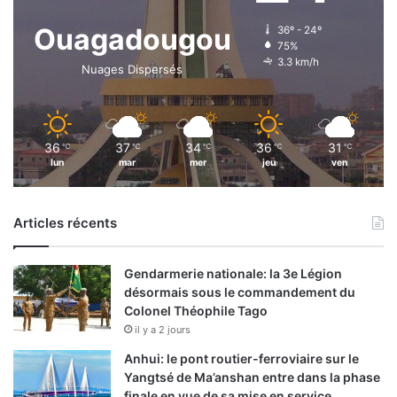
Ouagadougou
36º - 24º
75%
3.3 km/h
Nuages Dispersés
36
37
34
36
31
℃
℃
℃
℃
℃
lun
mar
mer
jeu
ven
Articles récents
Gendarmerie nationale: la 3e Légion
désormais sous le commandement du
Colonel Théophile Tago
il y a 2 jours
Anhui: le pont routier-ferroviaire sur le
Yangtsé de Ma’anshan entre dans la phase
finale en vue de sa mise en service