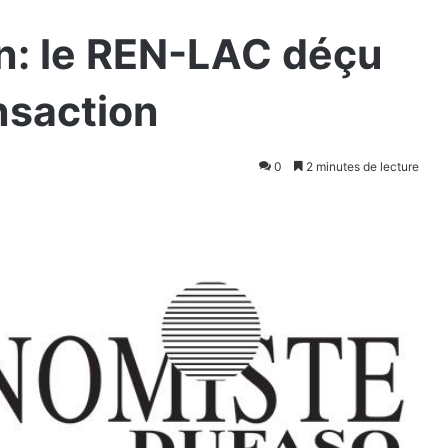
in: le REN-LAC déçu
nsaction
0
2 minutes de lecture