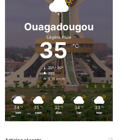
Ouagadougou
Légère Pluie
35
℃
35º - 30º
38%
3.35 km/h
34
35
32
34
33
℃
℃
℃
℃
℃
ven
sam
dim
lun
mar