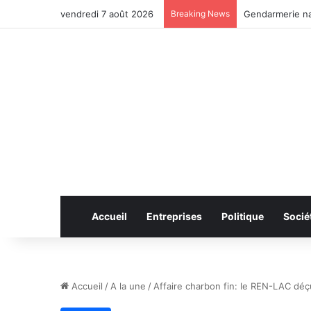
vendredi 7 août 2026
Breaking News
Anhui: le pont 
Accueil
Entreprises
Politique
Socié
Accueil
/
A la une
/
Affaire charbon fin: le REN-LAC déçu