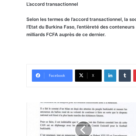
L’accord transactionnel
S
elon les termes de l’accord transactionnel, la
l’Etat du Burkina Faso, l’entièreté des conteneurs
milliards FCFA auprès de ce dernier.
Linkedin
Tumblr
Facebook
X
E
t
a
l
o