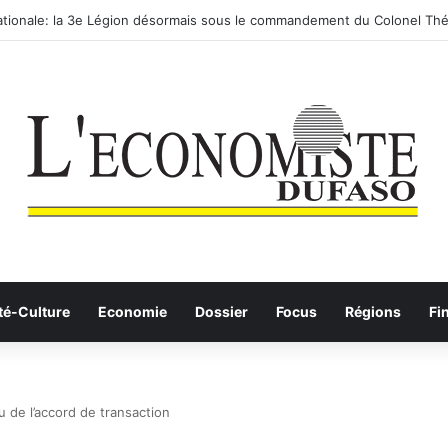
routier-ferroviaire sur le Yangtsé de Ma’anshan entre dans la phase fina
té-Culture
Economie
Dossier
Focus
Régions
Fi
 de l’accord de transaction