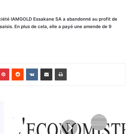
 société IAMGOLD Essakane SA a abandonné au profit de
 saisis. En plus de cela, elle a payé une amende de 9
Pinterest
Reddit
VKontakte
Partager par email
Imprimer
A
r
r
ê
t