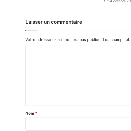
14 octobre 2
e
r
a
Laisser un commentaire
p
a
s
Votre adresse e-mail ne sera pas publiée.
Les champs obl
r
e
C
n
o
o
u
m
v
m
e
l
e
é
n
t
a
Nom
*
i
r