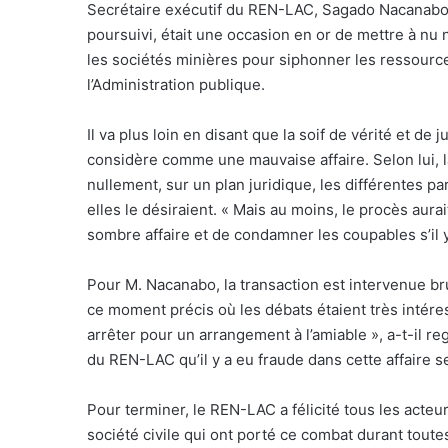
Secrétaire exécutif du REN-LAC, Sagado Nacanabo. Po
poursuivi, était une occasion en or de mettre à nu 
les sociétés minières pour siphonner les ressourc
l’Administration publique.
Il va plus loin en disant que la soif de vérité et de
considère comme une mauvaise affaire. Selon lui, 
nullement, sur un plan juridique, les différentes pa
elles le désiraient. « Mais au moins, le procès aurait
sombre affaire et de condamner les coupables s’il y
Pour M. Nacanabo, la transaction est intervenue b
ce moment précis où les débats étaient très intér
arrêter pour un arrangement à l’amiable », a-t-il reg
du REN-LAC qu’il y a eu fraude dans cette affaire se
Pour terminer, le REN-LAC a félicité tous les acteurs
société civile qui ont porté ce combat durant tou