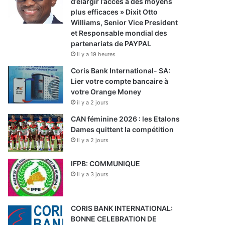
d’élargir l’accès à des moyens
plus efficaces » Dixit Otto
Williams, Senior Vice President
et Responsable mondial des
partenariats de PAYPAL
il y a 19 heures
Coris Bank International- SA:
Lier votre compte bancaire à
votre Orange Money
il y a 2 jours
CAN féminine 2026 : les Etalons
Dames quittent la compétition
il y a 2 jours
IFPB: COMMUNIQUE
il y a 3 jours
CORIS BANK INTERNATIONAL:
BONNE CELEBRATION DE