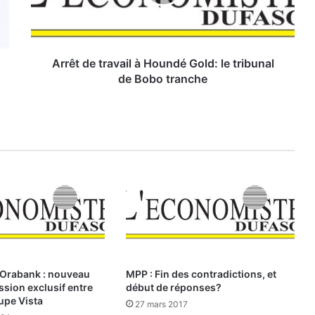
d
e
t
r
a
Arrêt de travail à Houndé Gold: le tribunal
v
de Bobo tranche
a
i
l
à
H
o
u
n
d
é
G
o
l
Orabank : nouveau
MPP : Fin des contradictions, et
d
ssion exclusif entre
début de réponses?
:
upe Vista
27 mars 2017
l