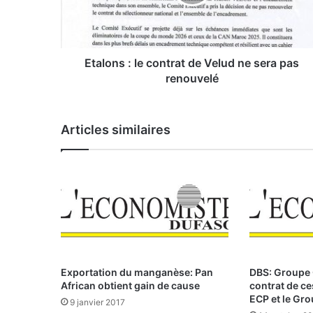
n
s
:
l
e
Etalons : le contrat de Velud ne sera pas
c
renouvelé
o
n
t
Articles similaires
r
a
t
d
e
V
e
l
u
d
Exportation du manganèse: Pan
DBS: Groupe 
n
African obtient gain de cause
contrat de ce
e
ECP et le Gro
9 janvier 2017
s