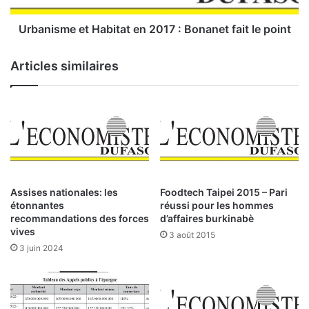
i
e
g
e
Urbanisme et Habitat en 2017 : Bonanet fait le point
a
t
t
H
Articles similaires
i
a
o
b
n
i
:
t
a
Q
t
u
e
e
n
l
2
Assises nationales: les
Foodtech Taipei 2015 – Pari
a
0
étonnantes
réussi pour les hommes
v
1
recommandations des forces
d’affaires burkinabè
e
7
vives
3 août 2015
n
:
3 juin 2024
i
r
B
o
?
n