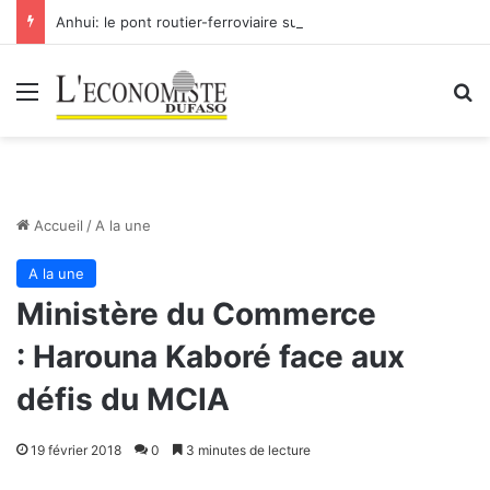
Anhui: le pont routier-ferroviaire sur le Yangtsé de Ma’anshan entre dans la phase finale en vue de sa mise en service
Menu
R
Accueil
/
A la une
A la une
Ministère du Commerce
: Harouna Kaboré face aux
défis du MCIA
19 février 2018
0
3 minutes de lecture