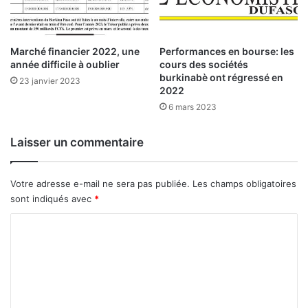
a
n
e
Marché financier 2022, une
Performances en bourse: les
t
année difficile à oublier
cours des sociétés
f
burkinabè ont régressé en
a
23 janvier 2023
2022
i
6 mars 2023
t
l
e
Laisser un commentaire
p
o
i
Votre adresse e-mail ne sera pas publiée.
Les champs obligatoires
n
sont indiqués avec
*
t
C
o
m
m
e