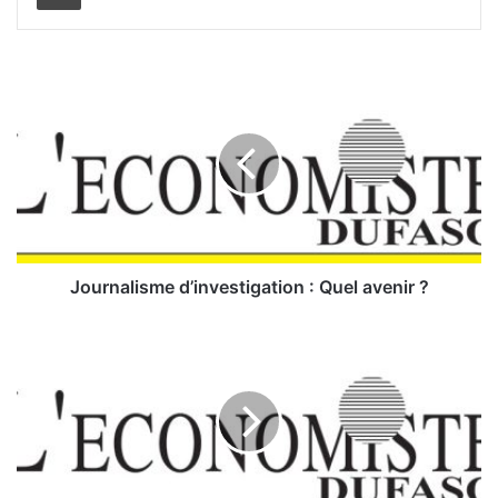
J
o
u
r
n
a
l
i
s
m
Journalisme d’investigation : Quel avenir ?
e
d
U
’
r
i
b
n
a
v
n
e
i
s
s
t
m