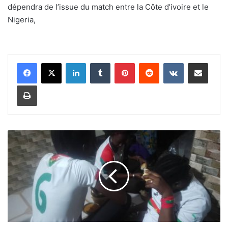
dépendra de l’issue du match entre la Côte d’ivoire et le
Nigeria,
Linkedin
Tumblr
Pinterest
Reddit
VKontakte
Partager par email
Imprimer
C
A
N
2
0
2
4
:
N