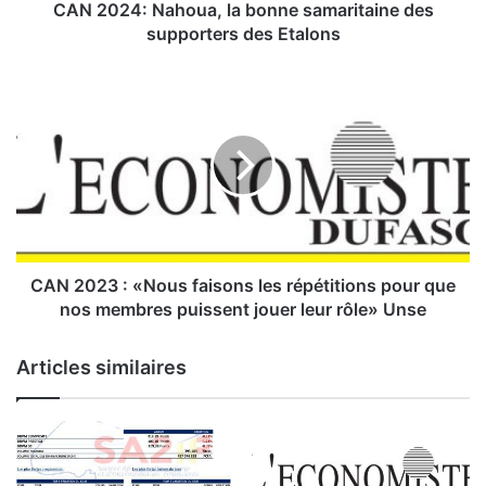
a
CAN 2024: Nahoua, la bonne samaritaine des
h
supporters des Etalons
o
u
C
a
A
,
N
l
2
a
0
b
2
o
3
n
:
n
«
e
N
CAN 2023 : «Nous faisons les répétitions pour que
s
o
nos membres puissent jouer leur rôle» Unse
a
u
m
s
Articles similaires
a
f
r
a
i
i
t
s
a
o