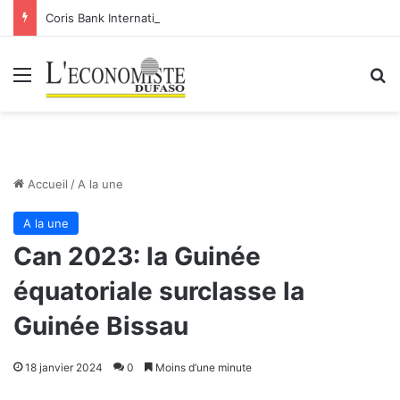
Coris Bank International- SA: Lier votre compte bancaire à votre Orange Money
Menu
R
Accueil
/
A la une
A la une
Can 2023: la Guinée
équatoriale surclasse la
Guinée Bissau
18 janvier 2024
0
Moins d’une minute