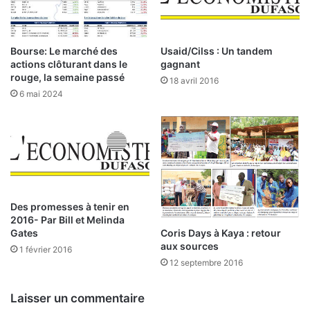
i
n
n
s
e
l
d
e
Bourse: Le marché des
Usaid/Cilss : Un tandem
e
s
actions clôturant dans le
gagnant
s
r
rouge, la semaine passé
18 avril 2016
s
é
6 mai 2024
u
p
p
é
p
t
o
i
r
t
t
i
e
o
r
n
Des promesses à tenir en
s
2016- Par Bill et Melinda
s
Coris Days à Kaya : retour
Gates
d
p
aux sources
e
o
1 février 2016
s
12 septembre 2016
u
E
r
t
q
Laisser un commentaire
a
u