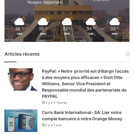
Nuages Dispersés
36
35
32
34
33
℃
℃
℃
℃
℃
ven
sam
dim
lun
mar
Articles récents
PayPal: « Notre priorité est d’élargir l’accès
à des moyens plus efficaces » Dixit Otto
Williams, Senior Vice President et
Responsable mondial des partenariats de
PAYPAL
il y a 5 heures
Coris Bank International- SA: Lier votre
compte bancaire à votre Orange Money
il y a 1 jour