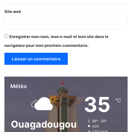
u
e
Site web
r
l
e
u
Enregistrer mon nom, mon e-mail et mon site dans le
r
navigateur pour mon prochain commentaire.
r
ô
l
e
»
U
n
Météo
s
35
e
℃
Ouagadougou
36º - 30º
40%
2.92 km/h